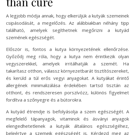
than cure
A legjobb módja annak, hogy elkerüljük a kutyák szemeinek
csipásodását, a megelőzés. Az alábbiakban néhány tipp
található, amelyek segíthetnek megőrizni a kutyád
szemének egészségét.
Először is, fontos a kutya környezetének ellenőrzése.
Győződj meg róla, hogy a kutya nem érintkezik olyan
vegyszerekkel, amelyek irritálhatják a szemét. Ha
takarítasz otthon, válassz környezetbarát tisztítószereket,
és kerüld a túl erős vegyi anyagokat. A kutyákat érintő
allergének minimalizálása érdekében tartsd tisztán az
otthont, és rendszeresen porszívózz, különös figyelmet
fordítva a szőnyegre és a bútorokra.
A kutyád étrendje is befolyásolja a szem egészségét. A
megfelelő tápanyagok, vitaminok és ásványi anyagok
elengedhetetlenek a kutyák általános egészségéhez,
beleértve a szemeik egészségét is. Kérdezd meg az