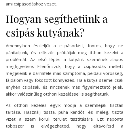
ami csipásodáshoz vezet.
Hogyan segíthetünk a
csipás kutyának?
Amennyiben észleljük a csipásodást, fontos, hogy ne
pánikoljunk, és először próbáljuk meg itthon kezelni a
problémát. Az első lépés a kutyánk szemének alapos
megfigyelése. Ellenőrizzük, hogy a csipásodás mellett
megjelenik-e bármiféle más szimptóma, például vörösség,
fájdalom vagy fokozott könnyezés. Ha a kutya szemei csak
enyhén csipásak, és nincsenek más figyelmeztető jelek,
akkor valószínűleg otthoni kezeléssel is segíthetünk.
Az otthoni kezelés egyik módja a szemhéjak tisztán
tartása. Használj tiszta, puha kendőt, és meleg, tiszta
vizet a szem körüli terület tisztítására. Ezt naponta
többször is elvégezheted, hogy eltávolítsd a