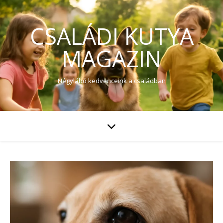
CSALÁDI KUTYA
MAGAZIN
Négylábó kedvenceink a családban