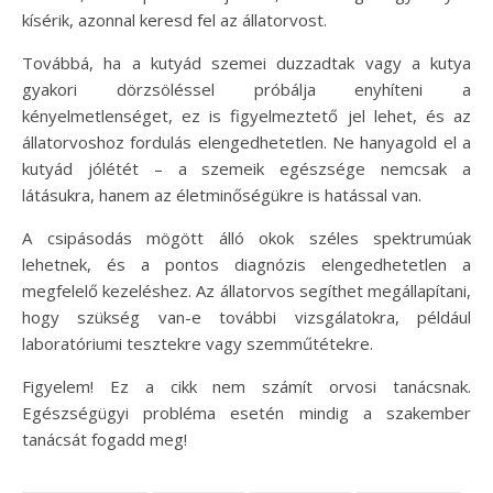
kísérik, azonnal keresd fel az állatorvost.
Továbbá, ha a kutyád szemei duzzadtak vagy a kutya
gyakori dörzsöléssel próbálja enyhíteni a
kényelmetlenséget, ez is figyelmeztető jel lehet, és az
állatorvoshoz fordulás elengedhetetlen. Ne hanyagold el a
kutyád jólétét – a szemeik egészsége nemcsak a
látásukra, hanem az életminőségükre is hatással van.
A csipásodás mögött álló okok széles spektrumúak
lehetnek, és a pontos diagnózis elengedhetetlen a
megfelelő kezeléshez. Az állatorvos segíthet megállapítani,
hogy szükség van-e további vizsgálatokra, például
laboratóriumi tesztekre vagy szemműtétekre.
Figyelem! Ez a cikk nem számít orvosi tanácsnak.
Egészségügyi probléma esetén mindig a szakember
tanácsát fogadd meg!