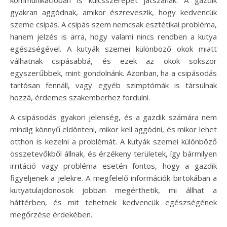
gyakran aggódnak, amikor észreveszik, hogy kedvencük
szeme csipás. A csipás szem nemcsak esztétikai probléma,
hanem jelzés is arra, hogy valami nincs rendben a kutya
egészségével. A kutyák szemei különböző okok miatt
válhatnak csipásabbá, és ezek az okok sokszor
egyszerűbbek, mint gondolnánk. Azonban, ha a csipásodás
tartósan fennáll, vagy egyéb szimptómák is társulnak
hozzá, érdemes szakemberhez fordulni.
A csipásodás gyakori jelenség, és a gazdik számára nem
mindig könnyű eldönteni, mikor kell aggódni, és mikor lehet
otthon is kezelni a problémát. A kutyák szemei különböző
összetevőkből állnak, és érzékeny területek, így bármilyen
irritáció vagy probléma esetén fontos, hogy a gazdik
figyeljenek a jelekre. A megfelelő információk birtokában a
kutyatulajdonosok jobban megérthetik, mi állhat a
háttérben, és mit tehetnek kedvencük egészségének
megőrzése érdekében.