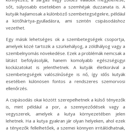
sőt, súlyosabb esetekben a szemhéjak duzzanata is. A
kutyák hajlamosak a különböző szembetegségekre, például
a kötőhártya-gyulladásra, ami szintén csipásodáshoz
vezethet.
Egy másik lehetséges ok a szembetegségek csoportja,
amelyek közé tartozik a szürkehályog, a zöldhályog vagy a
szembelnyomás növekedése. Ezek a problémák nemcsak a
látást befolyásolják, hanem komolyabb egészségügyi
kockázatokat is jelenthetnek. A kutyák életkorával a
szembetegségek valószínűsége is nő, így idős kutyák
esetében különösen fontos a rendszeres szemorvosi
ellenőrzés.
A csipásodás okai között szerepelhetnek a külső tényezők
is, mint például a por, a szennyeződések vagy a
vegyszerek, amelyek a kutya környezetében jelen
lehetnek. Ha a kutya gyakran jár olyan helyeken, ahol ezek
a tényezők fellelhetőek, a szemei könnyen irritálódhatnak,