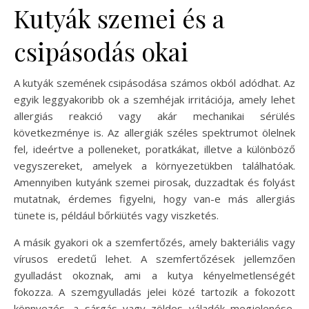
Kutyák szemei és a
csipásodás okai
A kutyák szemének csipásodása számos okból adódhat. Az
egyik leggyakoribb ok a szemhéjak irritációja, amely lehet
allergiás reakció vagy akár mechanikai sérülés
következménye is. Az allergiák széles spektrumot ölelnek
fel, ideértve a polleneket, poratkákat, illetve a különböző
vegyszereket, amelyek a környezetükben találhatóak.
Amennyiben kutyánk szemei pirosak, duzzadtak és folyást
mutatnak, érdemes figyelni, hogy van-e más allergiás
tünete is, például bőrkiütés vagy viszketés.
A másik gyakori ok a szemfertőzés, amely bakteriális vagy
vírusos eredetű lehet. A szemfertőzések jellemzően
gyulladást okoznak, ami a kutya kényelmetlenségét
fokozza. A szemgyulladás jelei közé tartozik a fokozott
könnyezés, a sárgás vagy zöldes váladék megjelenése,