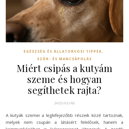
,
EGÉSZSÉG ÉS ÁLLATORVOSI TIPPEK
SZŐR- ÉS MANCSÁPOLÁS
Miért csipás a kutyám
szeme és hogyan
segíthetek rajta?
2025.03.09.
A kutyák szemei a legkifejezőbb részeik közé tartoznak,
melyek nem csupán a látásért felelősek, hanem a
kommunikációban is kulcsszerepet játszanak. A gazdik