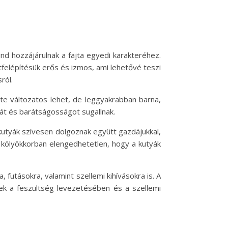
nd hozzájárulnak a fajta egyedi karakteréhez.
elépítésük erős és izmos, ami lehetővé teszi
ról.
ete változatos lehet, de leggyakrabban barna,
ciát és barátságosságot sugallnak.
szkutyák szívesen dolgoznak együtt gazdájukkal,
ár kölyökkorban elengedhetetlen, hogy a kutyák
futásokra, valamint szellemi kihívásokra is. A
enek a feszültség levezetésében és a szellemi