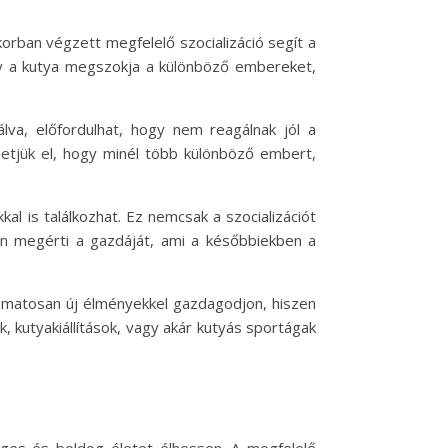
korban végzett megfelelő szocializáció segít a
ogy a kutya megszokja a különböző embereket,
lva, előfordulhat, hogy nem reagálnak jól a
hetjük el, hogy minél több különböző embert,
kal is találkozhat. Ez nemcsak a szocializációt
ban megérti a gazdáját, ami a későbbiekben a
olyamatosan új élményekkel gazdagodjon, hiszen
, kutyakiállítások, vagy akár kutyás sportágak