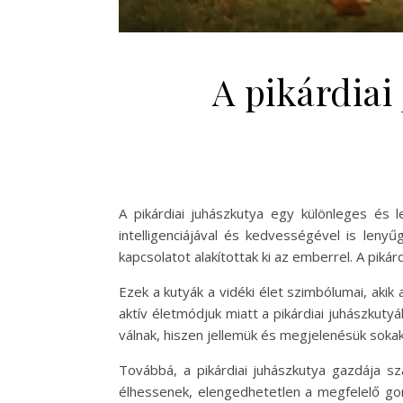
A pikárdiai
A pikárdiai juhászkutya egy különleges és 
intelligenciájával és kedvességével is len
kapcsolatot alakítottak ki az emberrel. A pikár
Ezek a kutyák a vidéki élet szimbólumai, aki
aktív életmódjuk miatt a pikárdiai juhászku
válnak, hiszen jellemük és megjelenésük soka
Továbbá, a pikárdiai juhászkutya gazdája 
élhessenek, elengedhetetlen a megfelelő gon