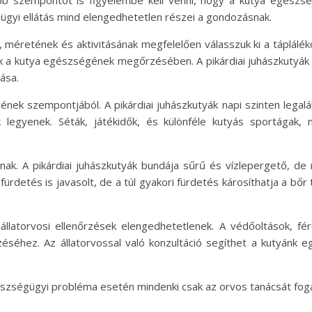
bb szempontot is figyelembe kell venni, hogy a kutya egészs
ügyi ellátás mind elengedhetetlen részei a gondozásnak.
k, méretének és aktivitásának megfelelően válasszuk ki a táplálé
 a kutya egészségének megőrzésében. A pikárdiai juhászkutyák ál
ása.
ek szempontjából. A pikárdiai juhászkutyák napi szinten legal
legyenek. Séták, játékidők, és különféle kutyás sportágak, m
ak. A pikárdiai juhászkutyák bundája sűrű és vízlepergető, d
tés is javasolt, de a túl gyakori fürdetés károsíthatja a bőr t
llatorvosi ellenőrzések elengedhetetlenek. A védőoltások, fé
séhez. Az állatorvossal való konzultáció segíthet a kutyánk
gészségügyi probléma esetén mindenki csak az orvos tanácsát fog