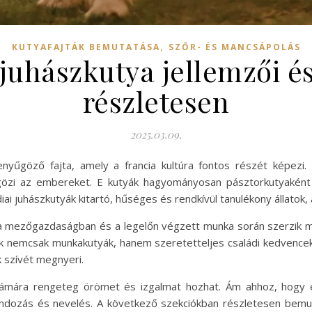
,
KUTYAFAJTÁK BEMUTATÁSA
SZŐR- ÉS MANCSÁPOLÁS
 juhászkutya jellemzői 
részletesen
2025.03.09.
lenyűgöző fajta, amely a francia kultúra fontos részét képez
yűgözi az embereket. E kutyák hagyományosan pásztorkutyakén
diai juhászkutyák kitartó, hűséges és rendkívül tanulékony állatok,
k a mezőgazdaságban és a legelőn végzett munka során szerzik m
tyák nemcsak munkakutyák, hanem szeretetteljes családi kedven
k szívét megnyeri.
számára rengeteg örömet és izgalmat hozhat. Ám ahhoz, hogy
dozás és nevelés. A következő szekciókban részletesen bemuta