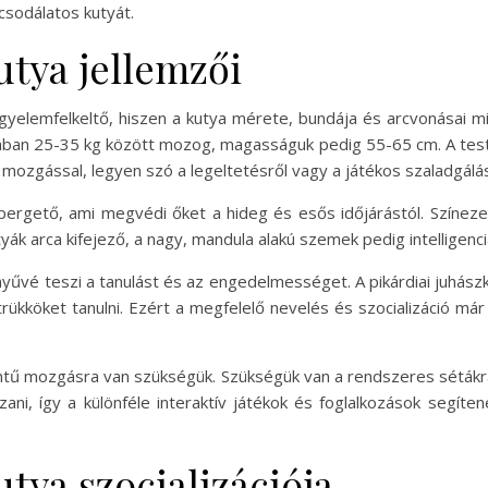
csodálatos kutyát.
utya jellemzői
igyelemfelkeltő, hiszen a kutya mérete, bundája és arcvonásai mi
lában 25-35 kg között mozog, magasságuk pedig 55-65 cm. A testf
mozgással, legyen szó a legeltetésről vagy a játékos szaladgálás
epergető, ami megvédi őket a hideg és esős időjárástól. Színez
tyák arca kifejező, a nagy, mandula alakú szemek pedig intelligen
 könnyűvé teszi a tanulást és az engedelmességet. A pikárdiai juhá
trükköket tanulni. Ezért a megfelelő nevelés és szocializáció m
zintű mozgásra van szükségük. Szükségük van a rendszeres sétákra, 
zani, így a különféle interaktív játékok és foglalkozások segít
utya szocializációja