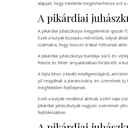
alapjait, hogy mindenki megismerhesse ezt a 
A pikárdiai juhászk
A pikárdiai juhászkutya megjelenése igazán f
Ezek a kutyák közepes méretűek, súlyuk álta
számukra, hogy hosszú órákat töltsenek aktív 
A pikárdiai juhászkutya bundája sűrű és vízl
fekete és fehér árnyalatokban fordul elő. A ku
A fajta híres a kiváló intelligenciájáról, ami
jól reagálnak a parancsokra, és szeretnek új 
megfelelően fejlődjenek.
Ezek a kutyák rendkívül aktívak, ezért napi s
pikárdiai juhászkutyák nagyon szeretnek játs
fejlődésükben.
A pikárdiai juhászk