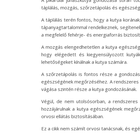
A pikárdiai juhászkutya gondozása során tö
táplálás, mozgás, szőrzetápolás és egészség
A táplálás terén fontos, hogy a kutya korána
tápanyagtartalommal rendelkeznek, segítenek
a megfelelő fehérje- és energiaforrás biztosít
A mozgás elengedhetetlen a kutya egészségén
hogy elégedett és kiegyensúlyozott kutyák 
lehetőségeket kínálnak a kutya számára.
A szőrzetápolás is fontos része a gondozásn
egészségének megőrzéséhez. A rendszeres fürde
vágása szintén része a kutya gondozásának.
Végül, de nem utolsósorban, a rendszeres á
hozzájárulnak a kutya egészségének megőrzé
orvosi ellátás biztosításában.
Ez a cikk nem számít orvosi tanácsnak, és e