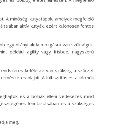
éges és boldog életet élhessen. A megfelelő
kot. A minőségi kutyatápok, amelyek megfelelő
talában aktív kutyák, ezért különösen fontos
ább egy órányi aktív mozgásra van szükségük,
int például agility vagy frisbee, nagyszerű
e rendszeres kefélésre van szükség a szőrzet
ermészetes olajait. A fültisztítás és a körmök
reghajtók és a bolhák elleni védekezés mind
 egészségének fenntartásában és a szükséges
adja meg.