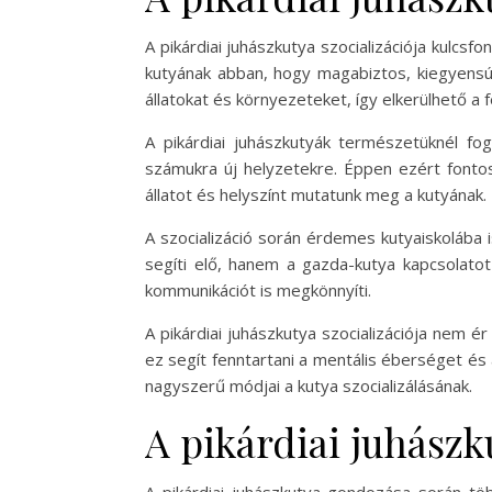
A pikárdiai juhászkutya szocializációja kulcs
kutyának abban, hogy magabiztos, kiegyensúl
állatokat és környezeteket, így elkerülhető a
A pikárdiai juhászkutyák természetüknél fo
számukra új helyzetekre. Éppen ezért fontos
állatot és helyszínt mutatunk meg a kutyának.
A szocializáció során érdemes kutyaiskolába is
segíti elő, hanem a gazda-kutya kapcsolatot
kommunikációt is megkönnyíti.
A pikárdiai juhászkutya szocializációja nem é
ez segít fenntartani a mentális éberséget és 
nagyszerű módjai a kutya szocializálásának.
A pikárdiai juhász