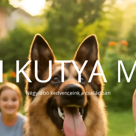
I KUTYA 
Négylábó kedvenceink a családban