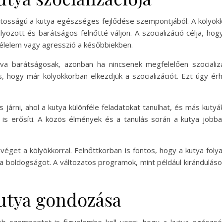
fontosságú a kutya egészséges fejlődése szempontjából. A kölyök
yozott és barátságos felnőtté váljon. A szocializáció célja, h
 félelem vagy agresszió a későbbiekben.
gva barátságosak, azonban ha nincsenek megfelelően szocializá
, hogy már kölyökkorban elkezdjük a szocializációt. Ezt úgy ér
 járni, ahol a kutya különféle feladatokat tanulhat, és más kutyák
 is erősíti. A közös élmények és a tanulás során a kutya job
r véget a kölyökkorral. Felnőttkorban is fontos, hogy a kutya f
a boldogságot. A változatos programok, mint például kirándulások
kutya gondozása