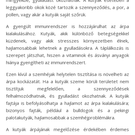
leggyakoribb okok közé tartozik a szennyeződés, a por, a
pollen, vagy akár a kutyák saját szőrük.
A gyengült immunrendszer is hozzájárulhat az árpa
kialakulásához. Kutyák, akik különböző betegségekkel
küzdenek, vagy akik stresszes környezetben élnek,
hajlamosabbak lehetnek a gyulladásokra. A táplálkozás is
szerepet játszhat, hiszen a vitaminok és ásványi anyagok
hiánya gyengítheti az immunrendszert.
Ezen kívül a szemhéjak helytelen tisztítása is növelheti az
árpa kockázatát. Ha a kutyák szeme körüli területet nem
tisztítjuk megfelelően, a szennyeződések
felhalmozódhatnak, és gyulladást okozhatnak. A kutyák
fajtája is befolyásolhatja a hajlamot az árpa kialakulására;
bizonyos fajták, például a bulldogok és a pekingi
palotakutyák, hajlamosabbak a szemhéjproblémákra.
A kutyák árpájának megelőzése érdekében érdemes