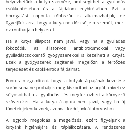
helyezhetünk a kutya szemére, ami segíthet a gyulladás
csökkentésében és a fájdalom enyhítésében. Ezt a
borogatást naponta többször is alkalmazhatjuk, de
ügyeljünk arra, hogy a kutya ne dörzsölje a szemét, mert
ez ronthatja a helyzetet.
Ha a kutya állapota nem javul, vagy ha a gyulladás
fokozódik, az állatorvos antibiotikumokkal vagy
gyulladáscsökkentő gyógyszerekkel is kezelheti a kutyát.
Ezek a gyógyszerek segítenek megelőzni a fertőzés
terjedését és csökkentik a fájdalmat.
Fontos megemlíteni, hogy a kutyák árpájának kezelése
során soha ne próbáljuk meg kiszorítani az árpát, mivel ez
súlyosbíthatja a gyulladást és megfertőzheti a környező
szöveteket. Ha a kutya állapota nem javul, vagy ha új
tünetek jelentkeznek, azonnal forduljunk állatorvoshoz.
A legjobb megoldás a megelőzés, ezért figyeljünk a
kutyánk higiéniájára és táplálkozására. A rendszeres