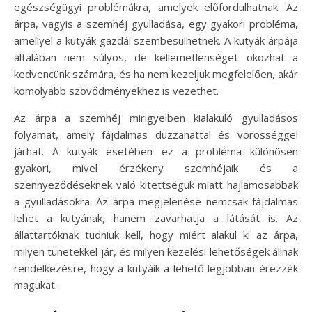
egészségügyi problémákra, amelyek előfordulhatnak. Az
árpa, vagyis a szemhéj gyulladása, egy gyakori probléma,
amellyel a kutyák gazdái szembesülhetnek. A kutyák árpája
általában nem súlyos, de kellemetlenséget okozhat a
kedvencünk számára, és ha nem kezeljük megfelelően, akár
komolyabb szövődményekhez is vezethet.
Az árpa a szemhéj mirigyeiben kialakuló gyulladásos
folyamat, amely fájdalmas duzzanattal és vörösséggel
járhat. A kutyák esetében ez a probléma különösen
gyakori, mivel érzékeny szemhéjaik és a
szennyeződéseknek való kitettségük miatt hajlamosabbak
a gyulladásokra. Az árpa megjelenése nemcsak fájdalmas
lehet a kutyának, hanem zavarhatja a látását is. Az
állattartóknak tudniuk kell, hogy miért alakul ki az árpa,
milyen tünetekkel jár, és milyen kezelési lehetőségek állnak
rendelkezésre, hogy a kutyáik a lehető legjobban érezzék
magukat.