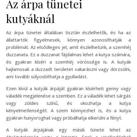
Az árpa tünetei
kutyáknál
Az árpa tünetei általában tisztán észlelhetők, és ha az
állattartók figyelmesek, könnyen azonosíthatják a
problémát. Az elsődleges jel, amit észlelhetünk, a szemhéj
duzzanata. Ez a duzzanat fájdalmas lehet a kutya számára,
és gyakran kíséri a szemhéj vörössége is. A kutyák
hajlamosak a duzzadt területet vakarászni vagy dörzsölni,
ami tovább súlyosbíthatja a gyulladást.
Ezen kívül a kutyák árpáját gyakran kísérheti genny vagy
váladék megjelenése a szemben. Ez a váladék lehet sárgás
vagy zöldes színű, és okozhatja a kutya
kényelmetlenségét. A szem könnyezhet is, és a kutya
gyakran hunyoroghat vagy próbálhatja elkerülni a fényt.
A kutyák árpájának egy másik tünete lehet az
étvágytalanság vagy a letargia. Ezek a viselkedésbeli