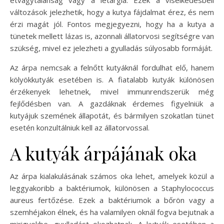
változások jelezhetik, hogy a kutya fájdalmat érez, és nem
érzi magát jól. Fontos megjegyezni, hogy ha a kutya a
tünetek mellett lázas is, azonnali állatorvosi segítségre van
szükség, mivel ez jelezheti a gyulladás súlyosabb formáját.
Az árpa nemcsak a felnőtt kutyáknál fordulhat elő, hanem
kölyökkutyák esetében is. A fiatalabb kutyák különösen
érzékenyek lehetnek, mivel immunrendszerük még
fejlődésben van. A gazdáknak érdemes figyelniük a
kutyájuk szemének állapotát, és bármilyen szokatlan tünet
esetén konzultálniuk kell az állatorvossal.
A kutyák árpájának oka
Az árpa kialakulásának számos oka lehet, amelyek közül a
leggyakoribb a baktériumok, különösen a Staphylococcus
aureus fertőzése. Ezek a baktériumok a bőrön vagy a
szemhéjakon élnek, és ha valamilyen oknál fogva bejutnak a
mirigyekbe, gyulladást okozhatnak. A kutyák esetében a