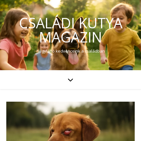
CSALÁDI KUTYA
MAGAZIN
Négylábó kedvenceink a családban