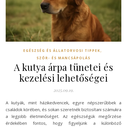
,
EGÉSZSÉG ÉS ÁLLATORVOSI TIPPEK
SZŐR- ÉS MANCSÁPOLÁS
A kutya árpa tünetei és
kezelési lehetőségei
2025.09.19.
A kutyák, mint házikedvencek, egyre népszerűbbek a
családok körében, és sokan szeretnék biztosítani számukra
a legjobb életminőséget. Az egészségük megőrzése
érdekében fontos, hogy figyeljünk a különböző