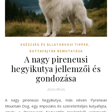
,
EGÉSZSÉG ÉS ÁLLATORVOSI TIPPEK
KUTYAFAJTÁK BEMUTATÁSA
A nagy pireneusi
hegyikutya jellemzői és
gondozása
2025.08.05.
A nagy pireneusi hegyikutya, más néven Pyrenean
Mountain Dog, egy impozáns és szeretetteljes kutyafajta,
amely a Pireneusok hegyvidéki területéről származik.