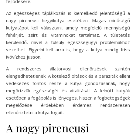
fejlődésére.
Az egészséges táplálkozás is kiemelkedő jelentőségű a
nagy pireneusi hegyikutya esetében. Magas minőségű
kutyatápot kell választani, amely megfelelő mennyiségű
fehérjét, zsírt és vitaminokat tartalmaz. A túletetés
kerülendő, mivel a túlsúly egészségügyi problémákhoz
vezethet. Figyelni kell arra is, hogy a kutya mindig friss
ivóvízhez jusson.
A rendszeres állatorvosi ellenőrzések szintén
elengedhetetlenek. A kötelező oltások és a paraziták elleni
védekezés fontos része a kutya gondozásának, hogy
megőrizzük egészségét és vitalitását. A felnőtt kutyák
esetében a fogápolás is lényeges, hiszen a fogbetegségek
megelőzése érdekében érdemes rendszeresen
ellenőriztetni a kutya fogait.
A nagy pireneusi