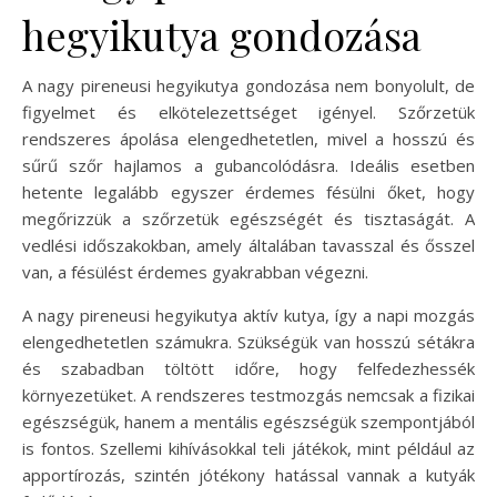
hegyikutya gondozása
A nagy pireneusi hegyikutya gondozása nem bonyolult, de
figyelmet és elkötelezettséget igényel. Szőrzetük
rendszeres ápolása elengedhetetlen, mivel a hosszú és
sűrű szőr hajlamos a gubancolódásra. Ideális esetben
hetente legalább egyszer érdemes fésülni őket, hogy
megőrizzük a szőrzetük egészségét és tisztaságát. A
vedlési időszakokban, amely általában tavasszal és ősszel
van, a fésülést érdemes gyakrabban végezni.
A nagy pireneusi hegyikutya aktív kutya, így a napi mozgás
elengedhetetlen számukra. Szükségük van hosszú sétákra
és szabadban töltött időre, hogy felfedezhessék
környezetüket. A rendszeres testmozgás nemcsak a fizikai
egészségük, hanem a mentális egészségük szempontjából
is fontos. Szellemi kihívásokkal teli játékok, mint például az
apportírozás, szintén jótékony hatással vannak a kutyák