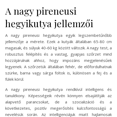
A nagy pireneusi
hegyikutya jellemzői
A nagy pireneusi hegyikutya egyik legszembetűnőbb
jellemzője a mérete. Ezek a kutyák általában 65-80 cm
magasak, és súlyuk 40-60 kg között változik. A nagy test, a
robusztus felépítés és a vastag, gyapjas szőrzet mind
hozzájárulnak ahhoz, hogy impozáns megjelenésűek
legyenek. A szőrzetük általában fehér, de előfordulhatnak
szürke, barna vagy sárga foltok is, különösen a fej és a
fülek körül.
A nagy pireneusi hegyikutya rendkívül intelligens és
tanulékony. Képességeik révén könnyen elsajátítják az
alapvető parancsokat, de a szocializáció és a
következetes, pozitív megerősítés kulcsfontosságú a
nevelésük során. Az intelligenciájuk miatt hajlamosak