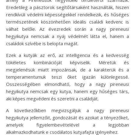
Eredetileg a pásztorok segítőtársaként használták, hiszen
rendkívüli védelmi képességekkel rendelkezik, és hűséges
természetének köszönhetően ideális családi kedvenc is
válhat belőle. Az évezredek során a nagy pireneusi
hegyikutya nemcsak a nyáj védelmét látta el, hanem a
családok szívébe is belopta magát.
Ezek a kutyák az erő, az intelligencia és a kedvesség
tökéletes kombinációját képviselik. Méretük és
megjelenésük miatt impozánsak, de a karakterük és a
temperamentumuk teszi őket igazán különlegessé.
Összességében elmondható, hogy a nagy pireneusi
hegyikutya nemcsak egy kutya, hanem egy hűséges társ,
aki képes megvédeni és szeretni a családját.
A következőkben megvizsgáljuk a nagy pireneusi
hegyikutya jellemzőit, gondozását és azokat a tényezőket,
amelyek figyelembevételével a legjobban
alkalmazkodhatunk e csodálatos kutyafajta igényeihez.