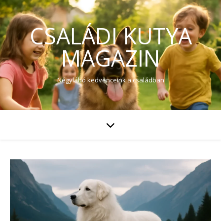
CSALÁDI KUTYA
MAGAZIN
Négylábó kedvenceink a családban