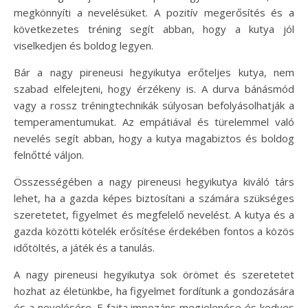
megkönnyíti a nevelésüket. A pozitív megerősítés és a
következetes tréning segít abban, hogy a kutya jól
viselkedjen és boldog legyen.
Bár a nagy pireneusi hegyikutya erőteljes kutya, nem
szabad elfelejteni, hogy érzékeny is. A durva bánásmód
vagy a rossz tréningtechnikák súlyosan befolyásolhatják a
temperamentumukat. Az empátiával és türelemmel való
nevelés segít abban, hogy a kutya magabiztos és boldog
felnőtté váljon.
Összességében a nagy pireneusi hegyikutya kiváló társ
lehet, ha a gazda képes biztosítani a számára szükséges
szeretetet, figyelmet és megfelelő nevelést. A kutya és a
gazda közötti kötelék erősítése érdekében fontos a közös
időtöltés, a játék és a tanulás.
A nagy pireneusi hegyikutya sok örömet és szeretetet
hozhat az életünkbe, ha figyelmet fordítunk a gondozására
és a nevelésére. E fajta impozáns megjelenése és kedves