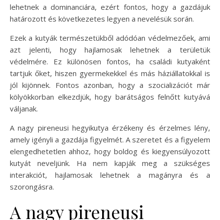
lehetnek a dominanciára, ezért fontos, hogy a gazdájuk
határozott és következetes legyen a nevelésük során.
Ezek a kutyák természetükből adódóan védelmezőek, ami
azt jelenti, hogy hajlamosak lehetnek a területük
védelmére. Ez különösen fontos, ha családi kutyaként
tartjuk őket, hiszen gyermekekkel és más háziállatokkal is
jól kijönnek. Fontos azonban, hogy a szocializációt már
kölyökkorban elkezdjük, hogy barátságos felnőtt kutyává
váljanak.
A nagy pireneusi hegyikutya érzékeny és érzelmes lény,
amely igényli a gazdája figyelmét. A szeretet és a figyelem
elengedhetetlen ahhoz, hogy boldog és kiegyensúlyozott
kutyát neveljünk. Ha nem kapják meg a szükséges
interakciót, hajlamosak lehetnek a magányra és a
szorongásra.
A nagy pireneusi