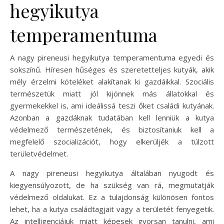
hegyikutya
temperamentuma
A nagy pireneusi hegyikutya temperamentuma egyedi és
sokszínű. Híresen hűséges és szeretetteljes kutyák, akik
mély érzelmi köteléket alakítanak ki gazdáikkal. Szociális
természetük miatt jól kijönnek más állatokkal és
gyermekekkel is, ami ideálissá teszi őket családi kutyának.
Azonban a gazdáknak tudatában kell lenniük a kutya
védelmező természetének, és biztosítaniuk kell a
megfelelő szocializációt, hogy elkerüljék a túlzott
területvédelmet.
A nagy pireneusi hegyikutya általában nyugodt és
kiegyensúlyozott, de ha szükség van rá, megmutatják
védelmező oldalukat. Ez a tulajdonság különösen fontos
lehet, ha a kutya családtagjait vagy a területét fenyegetik.
Az intelligenciájuk miatt képesek gyorsan tanulni, ami