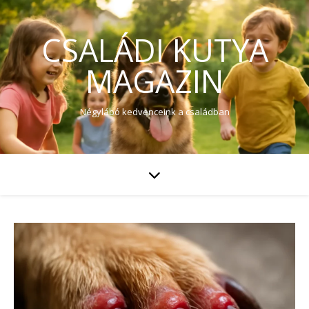
CSALÁDI KUTYA
MAGAZIN
Négylábó kedvenceink a családban