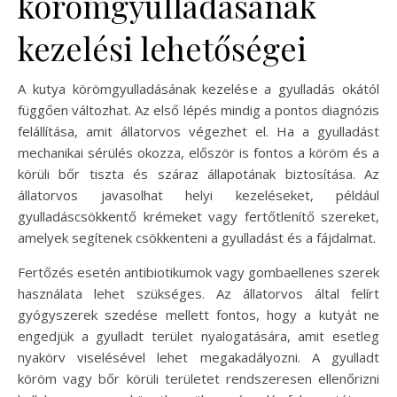
körömgyulladásának
kezelési lehetőségei
A kutya körömgyulladásának kezelése a gyulladás okától
függően változhat. Az első lépés mindig a pontos diagnózis
felállítása, amit állatorvos végezhet el. Ha a gyulladást
mechanikai sérülés okozza, először is fontos a köröm és a
körüli bőr tiszta és száraz állapotának biztosítása. Az
állatorvos javasolhat helyi kezeléseket, például
gyulladáscsökkentő krémeket vagy fertőtlenítő szereket,
amelyek segítenek csökkenteni a gyulladást és a fájdalmat.
Fertőzés esetén antibiotikumok vagy gombaellenes szerek
használata lehet szükséges. Az állatorvos által felírt
gyógyszerek szedése mellett fontos, hogy a kutyát ne
engedjük a gyulladt terület nyalogatására, amit esetleg
nyakörv viselésével lehet megakadályozni. A gyulladt
köröm vagy bőr körüli területet rendszeresen ellenőrizni