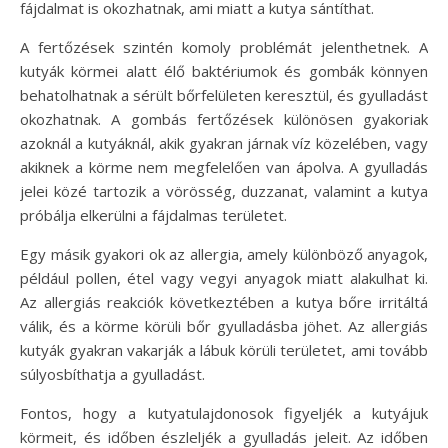
fájdalmat is okozhatnak, ami miatt a kutya sántíthat.
A fertőzések szintén komoly problémát jelenthetnek. A
kutyák körmei alatt élő baktériumok és gombák könnyen
behatolhatnak a sérült bőrfelületen keresztül, és gyulladást
okozhatnak. A gombás fertőzések különösen gyakoriak
azoknál a kutyáknál, akik gyakran járnak víz közelében, vagy
akiknek a körme nem megfelelően van ápolva. A gyulladás
jelei közé tartozik a vörösség, duzzanat, valamint a kutya
próbálja elkerülni a fájdalmas területet.
Egy másik gyakori ok az allergia, amely különböző anyagok,
például pollen, étel vagy vegyi anyagok miatt alakulhat ki.
Az allergiás reakciók következtében a kutya bőre irritáltá
válik, és a körme körüli bőr gyulladásba jöhet. Az allergiás
kutyák gyakran vakarják a lábuk körüli területet, ami tovább
súlyosbíthatja a gyulladást.
Fontos, hogy a kutyatulajdonosok figyeljék a kutyájuk
körmeit, és időben észleljék a gyulladás jeleit. Az időben