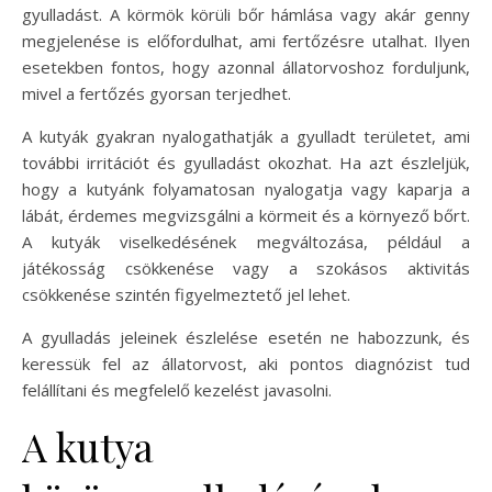
gyulladást. A körmök körüli bőr hámlása vagy akár genny
megjelenése is előfordulhat, ami fertőzésre utalhat. Ilyen
esetekben fontos, hogy azonnal állatorvoshoz forduljunk,
mivel a fertőzés gyorsan terjedhet.
A kutyák gyakran nyalogathatják a gyulladt területet, ami
további irritációt és gyulladást okozhat. Ha azt észleljük,
hogy a kutyánk folyamatosan nyalogatja vagy kaparja a
lábát, érdemes megvizsgálni a körmeit és a környező bőrt.
A kutyák viselkedésének megváltozása, például a
játékosság csökkenése vagy a szokásos aktivitás
csökkenése szintén figyelmeztető jel lehet.
A gyulladás jeleinek észlelése esetén ne habozzunk, és
keressük fel az állatorvost, aki pontos diagnózist tud
felállítani és megfelelő kezelést javasolni.
A kutya