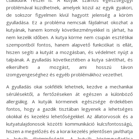
problémával küzdhetnek, amelyek közül az egyik gyakori,
de sokszor figyelmen kívül hagyott jelenség a köröm
gyulladása. Ez a probléma nemcsak fájdalmat okozhat a
kutyának, hanem komoly következményekkel is járhat, ha
nem kezelik időben. A kutya körme nem csupán esztétikai
szempontból fontos, hanem alapvető funkciókat is ellát,
hiszen segíti a kutyát a mozgásban, és védelmet nyújt a
talpának. A gyulladás következtében a kutya sántíthat, és
elkerülheti a mozgást, ami hosszú távon
izomgyengeséghez és egyéb problémákhoz vezethet.
A gyulladás okai sokfélék lehetnek, kezdve a mechanikai
sérülésektől, a fertőzéseken át egészen a különböző
allergiákig. A kutyák körmeinek egészsége érdekében
fontos, hogy a gazdik tisztában legyenek a lehetséges
okokkal és kezelési lehetőségekkel. Az állatorvosok és a
kutyatulajdonosok közötti kommunikáció kulcsfontosságú,
hiszen a megelőzés és a korai kezelés jelentősen javíthatja
a kutyák életminőségét. A kutyák körömgyulladása