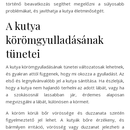
történő beavatkozás segíthet megelőzni a súlyosabb
problémákat, és javíthatja a kutya életminőségét.
A kutya
körömgyulladásának
tünetei
A kutya körömgyulladásának tünetei változatosak lehetnek,
és gyakran attól függenek, hogy mi okozza a gyulladást. Az
első és legnyilvánvalóbb jel a kutya sántítása. Ha észleljük,
hogy a kutya nem hajlandó terhelni az adott lábát, vagy ha
a szokásosnál lassabban jár, érdemes alaposan
megvizsgálni a lábát, különösen a körmeit.
A köröm körüli bőr vörössége és duzzanata szintén
figyelmeztető jel lehet. A kutyák bőre érzékeny, és
bármilyen irritáció, vörösség vagy duzzanat jelezheti a