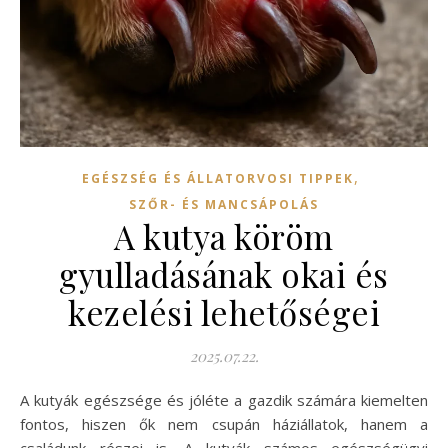
,
EGÉSZSÉG ÉS ÁLLATORVOSI TIPPEK
SZŐR- ÉS MANCSÁPOLÁS
A kutya köröm
gyulladásának okai és
kezelési lehetőségei
2025.07.22.
A kutyák egészsége és jóléte a gazdik számára kiemelten
fontos, hiszen ők nem csupán háziállatok, hanem a
családunk részei is. A kutyák számos egészségügyi