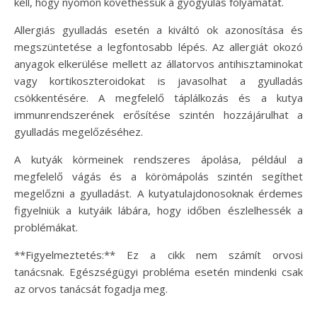
kell, hogy nyomon követhessük a gyógyulás folyamatát.
Allergiás gyulladás esetén a kiváltó ok azonosítása és
megszüntetése a legfontosabb lépés. Az allergiát okozó
anyagok elkerülése mellett az állatorvos antihisztaminokat
vagy kortikoszteroidokat is javasolhat a gyulladás
csökkentésére. A megfelelő táplálkozás és a kutya
immunrendszerének erősítése szintén hozzájárulhat a
gyulladás megelőzéséhez.
A kutyák körmeinek rendszeres ápolása, például a
megfelelő vágás és a körömápolás szintén segíthet
megelőzni a gyulladást. A kutyatulajdonosoknak érdemes
figyelniük a kutyáik lábára, hogy időben észlelhessék a
problémákat.
**Figyelmeztetés:** Ez a cikk nem számít orvosi
tanácsnak. Egészségügyi probléma esetén mindenki csak
az orvos tanácsát fogadja meg.