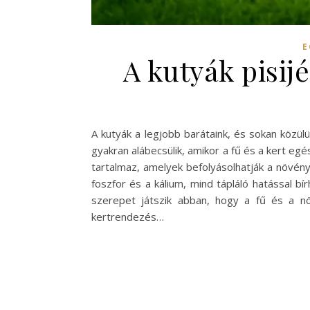
E
A kutyák pisij
A kutyák a legjobb barátaink, és sokan közül
gyakran alábecsülik, amikor a fű és a kert e
tartalmaz, amelyek befolyásolhatják a növény
foszfor és a kálium, mind tápláló hatással b
szerepet játszik abban, hogy a fű és a nö
kertrendezés…