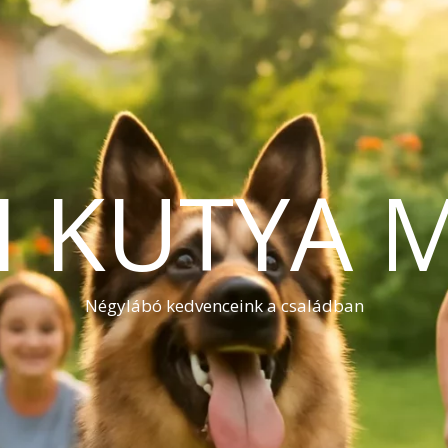
I KUTYA 
Négylábó kedvenceink a családban