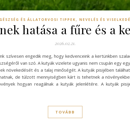
,
GÉSZSÉG ÉS ÁLLATORVOSI TIPPEK
NEVELÉS ÉS VISELKED
ének hatása a fűre és a k
2026.02.21.
ünk szívesen engedik meg, hogy kedvenceink a kertünkben szalad
gészségéről van szó. A kutyák vizelete ugyanis nem csupán egy 
ek növekedését és a talaj minőségét. A kutyák pisijében találhat
írhatnak, de túlzott mennyiségben kárt is tehetnek a növényekbe
vények hogyan reagálnak a kutyák jelenlétére. A kutyák pisij
TOVÁBB