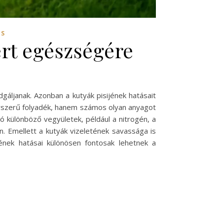
ÉS
ert egészségére
gáljanak. Azonban a kutyák pisijének hatásait
egyszerű folyadék, hanem számos olyan anyagot
ó különböző vegyületek, például a nitrogén, a
n. Emellett a kutyák vizeletének savassága is
ének hatásai különösen fontosak lehetnek a