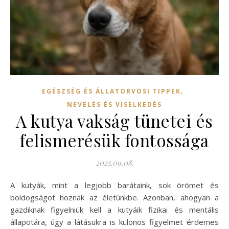
,
EGÉSZSÉG ÉS ÁLLATORVOSI TIPPEK
NEVELÉS ÉS VISELKEDÉS
A kutya vakság tünetei és
felismerésük fontossága
2025.09.08.
A kutyák, mint a legjobb barátaink, sok örömet és
boldogságot hoznak az életünkbe. Azonban, ahogyan a
gazdiknak figyelniük kell a kutyáik fizikai és mentális
állapotára, úgy a látásukra is különös figyelmet érdemes