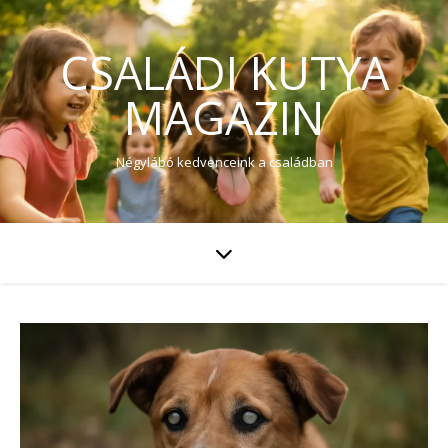
CSALÁDI KUTYA
MAGAZIN
Négylábó kedvenceink a családban