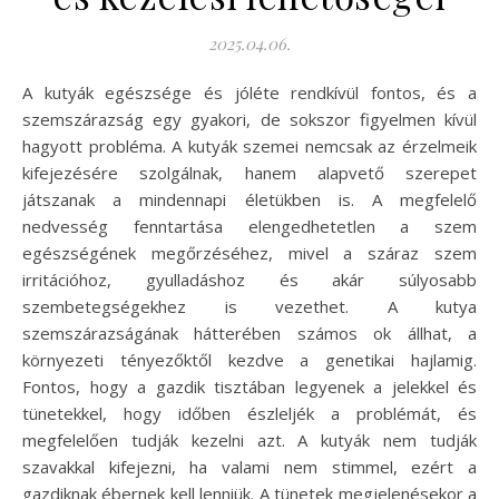
2025.04.06.
A kutyák egészsége és jóléte rendkívül fontos, és a
szemszárazság egy gyakori, de sokszor figyelmen kívül
hagyott probléma. A kutyák szemei nemcsak az érzelmeik
kifejezésére szolgálnak, hanem alapvető szerepet
játszanak a mindennapi életükben is. A megfelelő
nedvesség fenntartása elengedhetetlen a szem
egészségének megőrzéséhez, mivel a száraz szem
irritációhoz, gyulladáshoz és akár súlyosabb
szembetegségekhez is vezethet. A kutya
szemszárazságának hátterében számos ok állhat, a
környezeti tényezőktől kezdve a genetikai hajlamig.
Fontos, hogy a gazdik tisztában legyenek a jelekkel és
tünetekkel, hogy időben észleljék a problémát, és
megfelelően tudják kezelni azt. A kutyák nem tudják
szavakkal kifejezni, ha valami nem stimmel, ezért a
gazdiknak ébernek kell lenniük. A tünetek megjelenésekor a