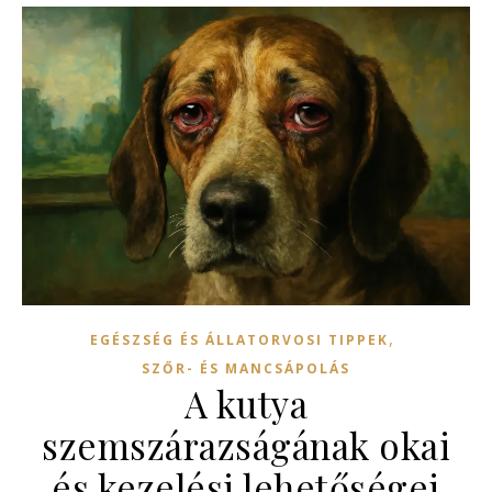
,
EGÉSZSÉG ÉS ÁLLATORVOSI TIPPEK
SZŐR- ÉS MANCSÁPOLÁS
A kutya
szemszárazságának okai
és kezelési lehetőségei