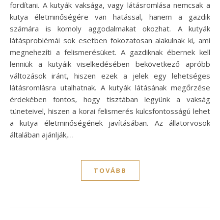
fordítani. A kutyák vaksága, vagy látásromlása nemcsak a
kutya életminőségére van hatással, hanem a gazdik
számára is komoly aggodalmakat okozhat. A kutyák
látásproblémái sok esetben fokozatosan alakulnak ki, ami
megnehezíti a felismerésüket. A gazdiknak ébernek kell
lenniük a kutyáik viselkedésében bekövetkező apróbb
változások iránt, hiszen ezek a jelek egy lehetséges
látásromlásra utalhatnak. A kutyák látásának megőrzése
érdekében fontos, hogy tisztában legyünk a vakság
tüneteivel, hiszen a korai felismerés kulcsfontosságú lehet
a kutya életminőségének javításában. Az állatorvosok
általában ajánlják,…
TOVÁBB