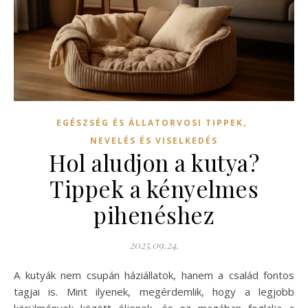
,
EGÉSZSÉG ÉS ÁLLATORVOSI TIPPEK
NEVELÉS ÉS VISELKEDÉS
Hol aludjon a kutya?
Tippek a kényelmes
pihenéshez
2025.09.24.
A kutyák nem csupán háziállatok, hanem a család fontos
tagjai is. Mint ilyenek, megérdemlik, hogy a legjobb
körülmények között éljenek, és ez magában foglalja a