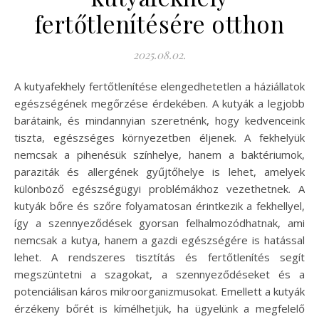
fertőtlenítésére otthon
2025.08.02.
A kutyafekhely fertőtlenítése elengedhetetlen a háziállatok
egészségének megőrzése érdekében. A kutyák a legjobb
barátaink, és mindannyian szeretnénk, hogy kedvenceink
tiszta, egészséges környezetben éljenek. A fekhelyük
nemcsak a pihenésük színhelye, hanem a baktériumok,
paraziták és allergének gyűjtőhelye is lehet, amelyek
különböző egészségügyi problémákhoz vezethetnek. A
kutyák bőre és szőre folyamatosan érintkezik a fekhellyel,
így a szennyeződések gyorsan felhalmozódhatnak, ami
nemcsak a kutya, hanem a gazdi egészségére is hatással
lehet. A rendszeres tisztítás és fertőtlenítés segít
megszüntetni a szagokat, a szennyeződéseket és a
potenciálisan káros mikroorganizmusokat. Emellett a kutyák
érzékeny bőrét is kímélhetjük, ha ügyelünk a megfelelő