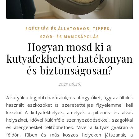
,
EGÉSZSÉG ÉS ÁLLATORVOSI TIPPEK
SZŐR- ÉS MANCSÁPOLÁS
Hogyan mosd ki a
kutyafekhelyet hatékonyan
és biztonságosan?
2025.06.26.
A kutyák a legjobb barátaink, és ahogy őket, úgy az általuk
használt eszközöket is szeretetteljes figyelemmel kell
kezelni. A kutyafekhelyek, amelyek a pihenés és alvás
helyszínei, idővel különféle szennyeződésekkel, szagokkal
és allergénekkel telítődhetnek. Mivel a kutyák gyakran a
földön, fűben és más koszos helyeken játszanak, a