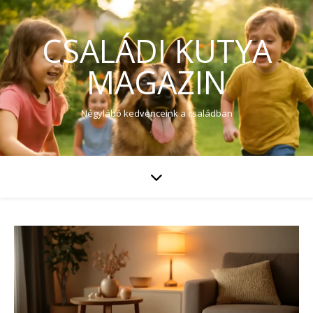
CSALÁDI KUTYA
MAGAZIN
Négylábó kedvenceink a családban