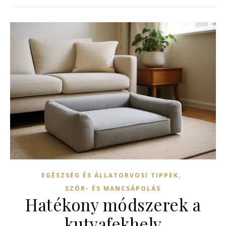
,
EGÉSZSÉG ÉS ÁLLATORVOSI TIPPEK
SZŐR- ÉS MANCSÁPOLÁS
Hatékony módszerek a
kutyafekhely