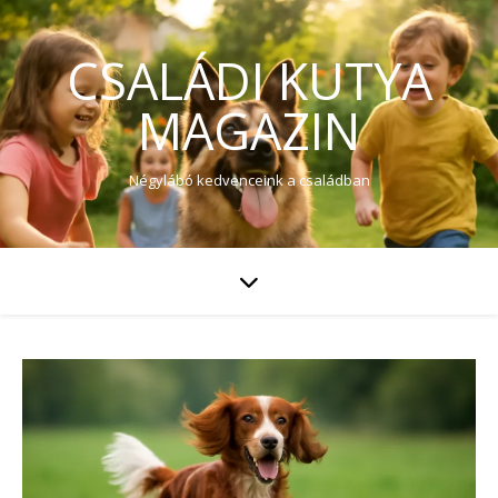
CSALÁDI KUTYA
MAGAZIN
Négylábó kedvenceink a családban