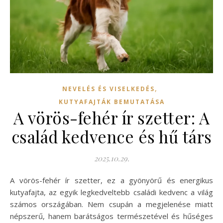
,
NEVELÉS ÉS VISELKEDÉS
KUTYAFAJTÁK BEMUTATÁSA
A vörös-fehér ír szetter: A
család kedvence és hű társ
2025.10.29.
A vörös-fehér ír szetter, ez a gyönyörű és energikus
kutyafajta, az egyik legkedveltebb családi kedvenc a világ
számos országában. Nem csupán a megjelenése miatt
népszerű, hanem barátságos természetével és hűséges