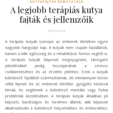
KUTYAFAJTÁK BEMUTATÁSA
A legjobb terápiás kutya
fajták és jellemzőik
2025.10.05.
A terápiás kutyák szerepe az emberek életében egyre
nagyobb hangsúlyt kap. A kutyák nem csupán háziállatok,
hanem a lelki egészség és a rehabilitáció fontos segítői is.
A terápiás kutyák képesek megnyugtatni, támogató
jelenlétükkel pedig hozzájárulnak a stressz
csökkentéséhez és az érzelmi jóléthez. Ezek a kutyák
különböző fajtákból származhatnak, de mindannyian közös
céllal lépnek be az emberek életébe: gyógyító hatással
bírnak, és segítenek a különböző mentális vagy fizikai
problémák kezelésében. A terápiás kutyák általában jól
képzett, barátságos és türelmes állatok, akik képesek
alkalmazkodni a különböző helyzetekhez és emberekhez.