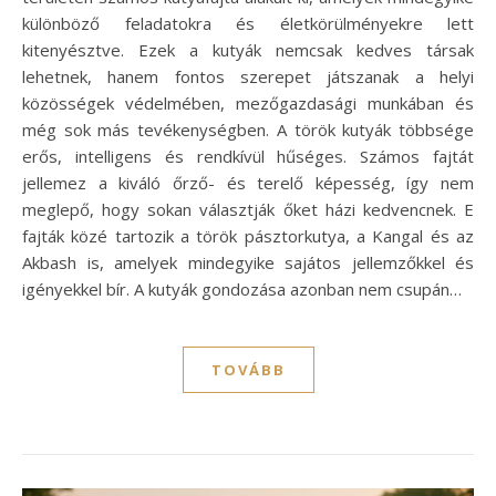
különböző feladatokra és életkörülményekre lett
kitenyésztve. Ezek a kutyák nemcsak kedves társak
lehetnek, hanem fontos szerepet játszanak a helyi
közösségek védelmében, mezőgazdasági munkában és
még sok más tevékenységben. A török kutyák többsége
erős, intelligens és rendkívül hűséges. Számos fajtát
jellemez a kiváló őrző- és terelő képesség, így nem
meglepő, hogy sokan választják őket házi kedvencnek. E
fajták közé tartozik a török pásztorkutya, a Kangal és az
Akbash is, amelyek mindegyike sajátos jellemzőkkel és
igényekkel bír. A kutyák gondozása azonban nem csupán…
TOVÁBB