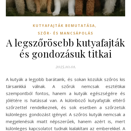
,
KUTYAFAJTÁK BEMUTATÁSA
SZŐR- ÉS MANCSÁPOLÁS
A legszőrösebb kutyafajták
és gondozásuk titkai
2025.10.01.
A kutyák a legjobb barátaink, és sokan közülük szőrös kis
társainkká válnak. A szőrük nemcsak esztétikai
szempontból fontos, hanem a kutyák egészségére és
jólétére is hatással van. A különböző kutyafajták eltérő
szőrzettel rendelkeznek, és sok esetben a szőrzetük
különleges gondozást igényel. A szőrös kutyák nemcsak a
megjelenésük miatt népszerűek, hanem azért is, mert
különleges kapcsolatot tudnak kialakítani az emberekkel. A