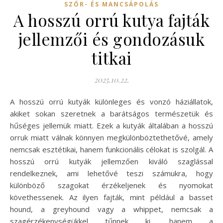
SZŐR- ÉS MANCSÁPOLÁS
A hosszú orrú kutya fajták
jellemzői és gondozásuk
titkai
2025.10.22.
A hosszú orrú kutyák különleges és vonzó háziállatok,
akiket sokan szeretnek a barátságos természetük és
hűséges jellemük miatt. Ezek a kutyák általában a hosszú
orruk miatt válnak könnyen megkülönböztethetővé, amely
nemcsak esztétikai, hanem funkcionális célokat is szolgál. A
hosszú orrú kutyák jellemzően kiváló szaglással
rendelkeznek, ami lehetővé teszi számukra, hogy
különböző szagokat érzékeljenek és nyomokat
követhessenek. Az ilyen fajták, mint például a basset
hound, a greyhound vagy a whippet, nemcsak a
szagérzékenységükkel tűnnek ki, hanem a