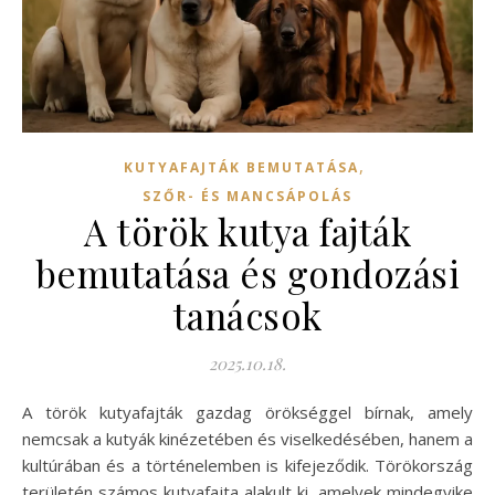
,
KUTYAFAJTÁK BEMUTATÁSA
SZŐR- ÉS MANCSÁPOLÁS
A török kutya fajták
bemutatása és gondozási
tanácsok
2025.10.18.
A török kutyafajták gazdag örökséggel bírnak, amely
nemcsak a kutyák kinézetében és viselkedésében, hanem a
kultúrában és a történelemben is kifejeződik. Törökország
területén számos kutyafajta alakult ki, amelyek mindegyike