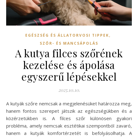
,
EGÉSZSÉG ÉS ÁLLATORVOSI TIPPEK
SZŐR- ÉS MANCSÁPOLÁS
A kutya filces szőrének
kezelése és ápolása
egyszerű lépésekkel
2025.10.10.
A kutyák szőre nemcsak a megjelenésüket határozza meg,
hanem fontos szerepet játszik az egészségükben és a
közérzetükben is. A filces szőr különösen gyakori
probléma, amely nemcsak esztétikai szempontból zavaró,
hanem a kutyák komfortérzetét is befolyásolhatja. A