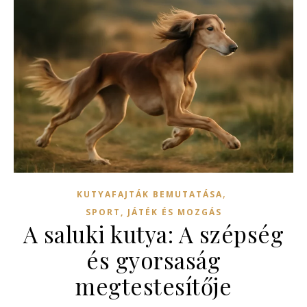
,
KUTYAFAJTÁK BEMUTATÁSA
SPORT, JÁTÉK ÉS MOZGÁS
A saluki kutya: A szépség
és gyorsaság
megtestesítője