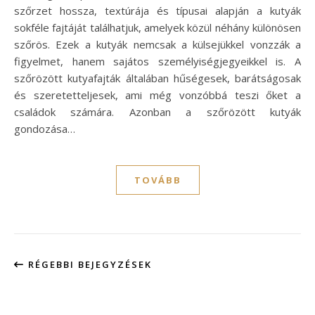
szőrzet hossza, textúrája és típusai alapján a kutyák
sokféle fajtáját találhatjuk, amelyek közül néhány különösen
szőrös. Ezek a kutyák nemcsak a külsejükkel vonzzák a
figyelmet, hanem sajátos személyiségjegyeikkel is. A
szőrözött kutyafajták általában hűségesek, barátságosak
és szeretetteljesek, ami még vonzóbbá teszi őket a
családok számára. Azonban a szőrözött kutyák
gondozása…
TOVÁBB
RÉGEBBI BEJEGYZÉSEK