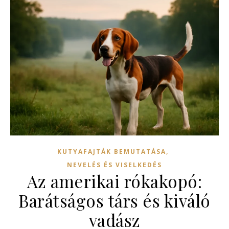
,
KUTYAFAJTÁK BEMUTATÁSA
NEVELÉS ÉS VISELKEDÉS
Az amerikai rókakopó:
Barátságos társ és kiváló
vadász