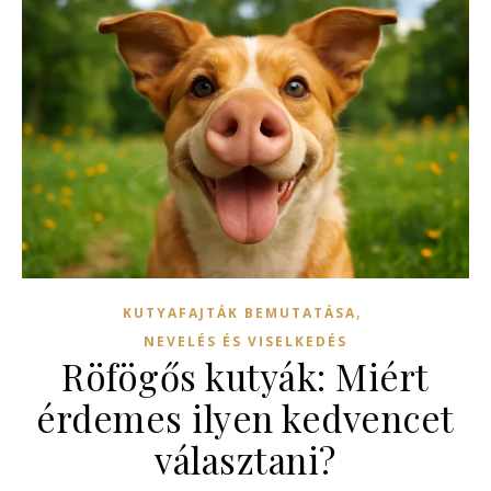
,
KUTYAFAJTÁK BEMUTATÁSA
NEVELÉS ÉS VISELKEDÉS
Röfögős kutyák: Miért
érdemes ilyen kedvencet
választani?