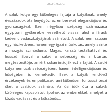
2025.10.09.
A saluki kutya egy különleges fajtája a kutyáknak, amely
évszázadok óta lenyűgözi az embereket eleganciájával és
gyorsaságával. Ezen négylábú szépség származása
egyiptomi gyökerekre vezethető vissza, ahol a fáraók
kedvenc vadászkutyájának számított. A saluki nem csupán
egy házikedvenc, hanem egy igazi műalkotás, amely szinte
a mozgás szimbóluma. Magas, karcsú testalkatával és
hosszú lábaival a saluki a sebesség és a kitartás
megtestesítője, amiért sokan imádják ezt a fajtát. A saluki
kutya nemcsak szépségében, hanem intelligenciájában és
hűségében is kiemelkedik. Ezek a kutyák rendkívül
érzékenyek és empatikusak, ami különösen fontossá teszi
őket a családok számára. Az ősi idők óta a salukik
különleges kapcsolatot ápolnak az emberekkel, amelyet a
közös vadászat és a kölcsönös…