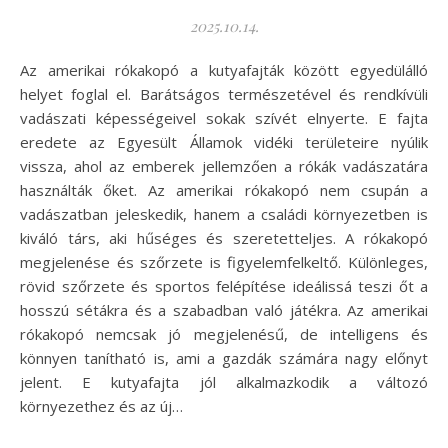
2025.10.14.
Az amerikai rókakopó a kutyafajták között egyedülálló
helyet foglal el. Barátságos természetével és rendkívüli
vadászati képességeivel sokak szívét elnyerte. E fajta
eredete az Egyesült Államok vidéki területeire nyúlik
vissza, ahol az emberek jellemzően a rókák vadászatára
használták őket. Az amerikai rókakopó nem csupán a
vadászatban jeleskedik, hanem a családi környezetben is
kiváló társ, aki hűséges és szeretetteljes. A rókakopó
megjelenése és szőrzete is figyelemfelkeltő. Különleges,
rövid szőrzete és sportos felépítése ideálissá teszi őt a
hosszú sétákra és a szabadban való játékra. Az amerikai
rókakopó nemcsak jó megjelenésű, de intelligens és
könnyen tanítható is, ami a gazdák számára nagy előnyt
jelent. E kutyafajta jól alkalmazkodik a változó
környezethez és az új…