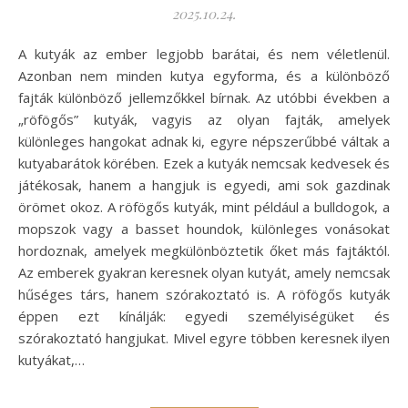
2025.10.24.
A kutyák az ember legjobb barátai, és nem véletlenül.
Azonban nem minden kutya egyforma, és a különböző
fajták különböző jellemzőkkel bírnak. Az utóbbi években a
„röfögős” kutyák, vagyis az olyan fajták, amelyek
különleges hangokat adnak ki, egyre népszerűbbé váltak a
kutyabarátok körében. Ezek a kutyák nemcsak kedvesek és
játékosak, hanem a hangjuk is egyedi, ami sok gazdinak
örömet okoz. A röfögős kutyák, mint például a bulldogok, a
mopszok vagy a basset houndok, különleges vonásokat
hordoznak, amelyek megkülönböztetik őket más fajtáktól.
Az emberek gyakran keresnek olyan kutyát, amely nemcsak
hűséges társ, hanem szórakoztató is. A röfögős kutyák
éppen ezt kínálják: egyedi személyiségüket és
szórakoztató hangjukat. Mivel egyre többen keresnek ilyen
kutyákat,…