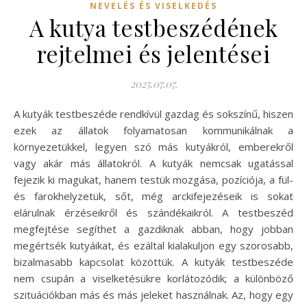
NEVELÉS ÉS VISELKEDÉS
A kutya testbeszédének
rejtelmei és jelentései
2025.07.07.
A kutyák testbeszéde rendkívül gazdag és sokszínű, hiszen
ezek az állatok folyamatosan kommunikálnak a
környezetükkel, legyen szó más kutyákról, emberekről
vagy akár más állatokról. A kutyák nemcsak ugatással
fejezik ki magukat, hanem testük mozgása, pozíciója, a fül-
és farokhelyzetük, sőt, még arckifejezéseik is sokat
elárulnak érzéseikről és szándékaikról. A testbeszéd
megfejtése segíthet a gazdiknak abban, hogy jobban
megértsék kutyáikat, és ezáltal kialakuljon egy szorosabb,
bizalmasabb kapcsolat közöttük. A kutyák testbeszéde
nem csupán a viselketésükre korlátozódik; a különböző
szituációkban más és más jeleket használnak. Az, hogy egy