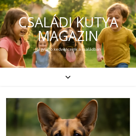
CSALÁDI KUTYA
MAGAZIN
Négylábó kedvenceink a családban