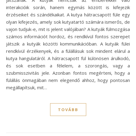
interakcióik során, hanem egymás között is kifejezik
érzéseiket és szándékaikat. A kutya hátracsapott füle egy
olyan kifejezés, amely sok kutyatartó számára ismerős, de
vajon tudjuk-e, mit is jelent valójában? A kutyák fülmozgása
számos információt hordoz, és rendkívül fontos szerepet
játszik a kutyák közötti kommunikációban. A kutyák fülei
rendkívül érzékenyek, és a fülállásuk sok mindent elárul a
kutya hangulatáról. A hátracsapott fül különösen árulkodó,
és sok esetben a félelem, a szorongás, vagy a
szubmisszivitás jele. Azonban fontos megérteni, hogy a
fülállás önmagában nem elegendő ahhoz, hogy pontosan
megállapítsuk, mit…
TOVÁBB