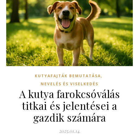
,
KUTYAFAJTÁK BEMUTATÁSA
NEVELÉS ÉS VISELKEDÉS
A kutya farokcsóválás
titkai és jelentései a
gazdik számára
2025.01.14.