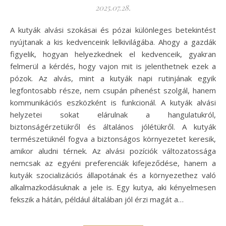
2025.07.28.
A kutyák alvási szokásai és pózai különleges betekintést
nyújtanak a kis kedvenceink lelkivilágába. Ahogy a gazdák
figyelik, hogyan helyezkednek el kedvenceik, gyakran
felmerül a kérdés, hogy vajon mit is jelenthetnek ezek a
pózok. Az alvás, mint a kutyák napi rutinjának egyik
legfontosabb része, nem csupán pihenést szolgál, hanem
kommunikációs eszközként is funkcionál. A kutyák alvási
helyzetei sokat elárulnak a hangulatukról,
biztonságérzetükről és általános jólétükről. A kutyák
természetüknél fogva a biztonságos környezetet keresik,
amikor aludni térnek. Az alvási pozíciók változatossága
nemcsak az egyéni preferenciák kifejeződése, hanem a
kutyák szocializációs állapotának és a környezethez való
alkalmazkodásuknak a jele is. Egy kutya, aki kényelmesen
fekszik a hátán, például általában jól érzi magát a…