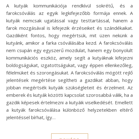
A kutyák kommunikációja rendkívül sokrétű, és a
farokcsóválás az egyik legkifejezőbb formája ennek. A
kutyák nemcsak ugatással vagy testtartással, hanem a
farok mozgásával is kifejezik érzéseiket és szándékaikat.
Gazdiként fontos, hogy megértsük, mit üzen nekünk a
kutyánk, amikor a farka csóválásába kezd. A farokcsóválás
nem csupán egy egyszerű mozdulat, hanem egy bonyolult
kommunikációs eszköz, amely segít a kutyáknak kifejezni
boldogságukat, izgatottságukat, vagy éppen ellenkezőleg,
félelmüket és szorongásukat. A farokcsóválás mögött rejlő
jelentések megértése segítheti a gazdikat abban, hogy
jobban megértsék kutyáik szükségleteit és érzelmeit. Az
emberek és kutyák közötti kapcsolat szorosabbá válik, ha a
gazdik képesek értelmezni a kutyáik viselkedését. Emellett
a kutyák farokcsóválása különböző helyzetekben eltérő
jelentéssel bírhat, így…