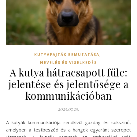
,
KUTYAFAJTÁK BEMUTATÁSA
NEVELÉS ÉS VISELKEDÉS
A kutya hátracsapott füle:
jelentése és jelentősége a
kommunikációban
2025.07.29.
A kutyák kommunikációja rendkívül gazdag és sokszínű,
amelyben a testbeszéd és a hangok egyaránt szerepet
játszanak. A kutyák nemcsak az emberekkel való