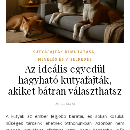
,
KUTYAFAJTÁK BEMUTATÁSA
NEVELÉS ÉS VISELKEDÉS
Az ideális egyedül
hagyható kutyafajták,
akiket bátran választhatsz
2025.04.04.
A kutyák az ember legjobb barátai, és sokan közülük
hűséges társaink lehetnek otthonunkban. Azonban nem
minden kutyafajta alkalmas arra, hogy hosszabb időn