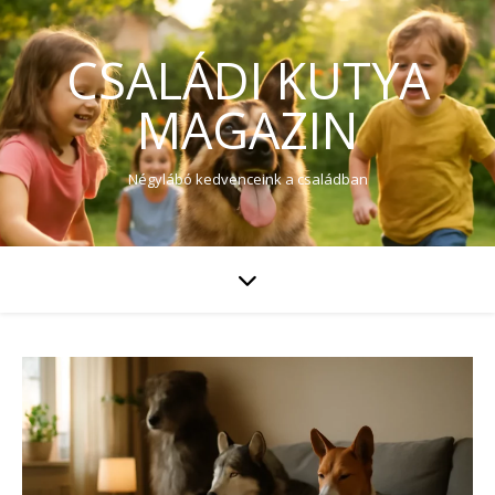
CSALÁDI KUTYA
MAGAZIN
Négylábó kedvenceink a családban