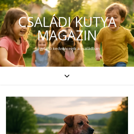
CSALÁDI KUTYA
MAGAZIN
Négylábó kedvenceink a családban