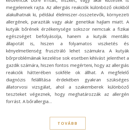
megjelennek rajta. Az allergiás reakciók különböző okokból
alakulhatnak ki, például élelmiszer-összetevők, környezeti
allergének, paraziták vagy akár genetikai hajlam miatt. A
kutyák bőrének érzékenysége sokszor nemcsak a fizikai
egészséget befolyásolja, hanem a kutyák mentális
állapotát is, hiszen a folyamatos viszketés és
kényelmetlenség frusztráló lehet számukra. A kutyák
bőrproblémáinak kezelése sok esetben kihívást jelenthet a
gazdik számára, hiszen fontos megérteni, hogy az allergiás
reakciók hátterében sokféle ok állhat. A megfelelő
diagnózis felállítása érdekében gyakran szükséges
állatorvosi vizsgálat, ahol a szakemberek különböző
teszteket végeznek, hogy meghatározzák az allergén
forrást. A bőrallergia…
TOVÁBB