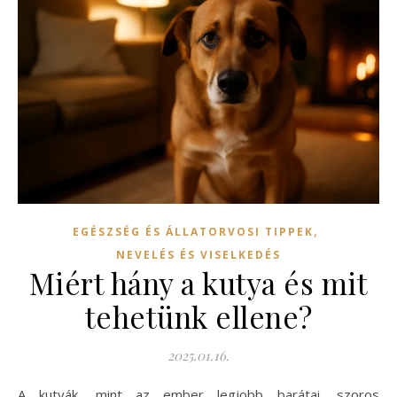
,
EGÉSZSÉG ÉS ÁLLATORVOSI TIPPEK
NEVELÉS ÉS VISELKEDÉS
Miért hány a kutya és mit
tehetünk ellene?
2025.01.16.
A kutyák, mint az ember legjobb barátai, szoros