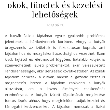
okok, tünetek és kezelési
lehetőségek
2025.06.21.
A kutyák ízületi fájdalmai egyre gyakoribb problémát
jelentenek a házikedvencek körében. Ahogy a kutyák
öregszenek, az ízületeik is fokozatosan kopnak, ami
fájdalomhoz és mozgáskorlátozottsághoz vezethet. Ezen
kívül, fajtától és életmódtól függően, fiatalabb kutyák is
szenvedhetnek ízületi problémáktól, akár veleszületett
rendellenességek, akár sérülések következtében. Az ízületi
fájdalom nemcsak a kutyák, hanem a gazdáik életét is
megnehezíti, hiszen a fájdalom csökkenti a kutyák
aktivitását, ami a közös élmények csökkenését
eredményezi. A kutyák ízületi fájdalmának megértése
fontos lépés ahhoz, hogy megfelelően tudjuk kezelni és
támogatni kedvenceinket. A fájdalom nemcsak a fizikai