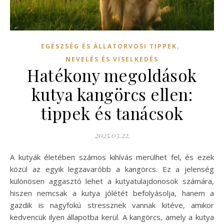
,
EGÉSZSÉG ÉS ÁLLATORVOSI TIPPEK
NEVELÉS ÉS VISELKEDÉS
Hatékony megoldások
kutya kangörcs ellen:
tippek és tanácsok
2025.03.22.
A kutyák életében számos kihívás merülhet fel, és ezek
közül az egyik legzavaróbb a kangörcs. Ez a jelenség
különösen aggasztó lehet a kutyatulajdonosok számára,
hiszen nemcsak a kutya jólétét befolyásolja, hanem a
gazdik is nagyfokú stressznek vannak kitéve, amikor
kedvencük ilyen állapotba kerül. A kangörcs, amely a kutya