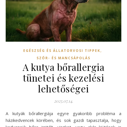
,
EGÉSZSÉG ÉS ÁLLATORVOSI TIPPEK
SZŐR- ÉS MANCSÁPOLÁS
A kutya bőrallergia
tünetei és kezelési
lehetőségei
2025.07.14.
A kutyák bőrallergiája egyre gyakoribb probléma a
házikedvencek körében, és sok gazdi tapasztalja, hogy
kedvencük bőre irritált, viszket, vagy akár kiütések is