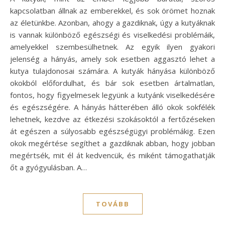
kapcsolatban állnak az emberekkel, és sok örömet hoznak
az életünkbe. Azonban, ahogy a gazdiknak, úgy a kutyáknak
is vannak különböző egészségi és viselkedési problémáik,
amelyekkel szembesülhetnek. Az egyik ilyen gyakori
jelenség a hányás, amely sok esetben aggasztó lehet a
kutya tulajdonosai számára. A kutyák hányása különböző
okokból előfordulhat, és bár sok esetben ártalmatlan,
fontos, hogy figyelmesek legyünk a kutyánk viselkedésére
és egészségére. A hányás hátterében álló okok sokfélék
lehetnek, kezdve az étkezési szokásoktól a fertőzéseken
át egészen a súlyosabb egészségügyi problémákig. Ezen
okok megértése segíthet a gazdiknak abban, hogy jobban
megértsék, mit él át kedvencük, és miként támogathatják
őt a gyógyulásban. A…
TOVÁBB