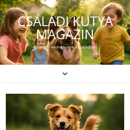
CSALÁDI KUTYA
MAGAZIN
Négylábó kedvenceink a családban