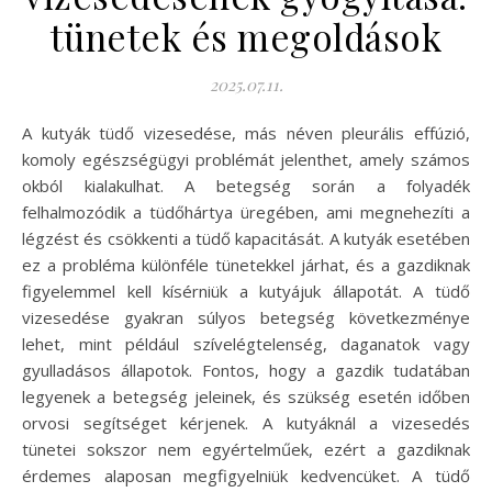
tünetek és megoldások
2025.07.11.
A kutyák tüdő vizesedése, más néven pleurális effúzió,
komoly egészségügyi problémát jelenthet, amely számos
okból kialakulhat. A betegség során a folyadék
felhalmozódik a tüdőhártya üregében, ami megnehezíti a
légzést és csökkenti a tüdő kapacitását. A kutyák esetében
ez a probléma különféle tünetekkel járhat, és a gazdiknak
figyelemmel kell kísérniük a kutyájuk állapotát. A tüdő
vizesedése gyakran súlyos betegség következménye
lehet, mint például szívelégtelenség, daganatok vagy
gyulladásos állapotok. Fontos, hogy a gazdik tudatában
legyenek a betegség jeleinek, és szükség esetén időben
orvosi segítséget kérjenek. A kutyáknál a vizesedés
tünetei sokszor nem egyértelműek, ezért a gazdiknak
érdemes alaposan megfigyelniük kedvencüket. A tüdő