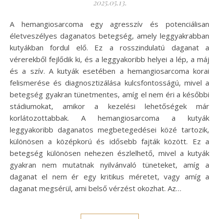
2025.05.13.
A hemangiosarcoma egy agresszív és potenciálisan
életveszélyes daganatos betegség, amely leggyakrabban
kutyákban fordul elő. Ez a rosszindulatú daganat a
vérerekből fejlődik ki, és a leggyakoribb helyei a lép, a máj
és a szív. A kutyák esetében a hemangiosarcoma korai
felismerése és diagnosztizálása kulcsfontosságú, mivel a
betegség gyakran tünetmentes, amíg el nem éri a későbbi
stádiumokat, amikor a kezelési lehetőségek már
korlátozottabbak. A hemangiosarcoma a kutyák
leggyakoribb daganatos megbetegedései közé tartozik,
különösen a középkorú és idősebb fajták között. Ez a
betegség különösen nehezen észlelhető, mivel a kutyák
gyakran nem mutatnak nyilvánvaló tüneteket, amíg a
daganat el nem ér egy kritikus méretet, vagy amíg a
daganat megsérül, ami belső vérzést okozhat. Az…