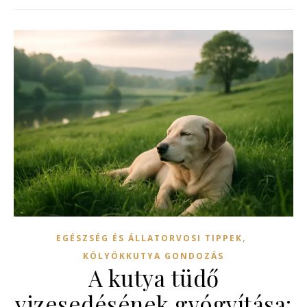
,
EGÉSZSÉG ÉS ÁLLATORVOSI TIPPEK
KÖLYÖKKUTYA GONDOZÁS
A kutya tüdő
vizesedésének gyógyítása: