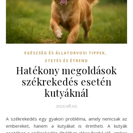
,
EGÉSZSÉG ÉS ÁLLATORVOSI TIPPEK
ETETÉS ÉS ÉTREND
Hatékony megoldások
székrekedés esetén
kutyáknál
2025.08.02.
A székrekedés egy gyakori probléma, amely nemcsak az
embereket, hanem a kutyákat is érintheti. A kutyák
esetében a székrekedés általában akkor fordul elő, amikor