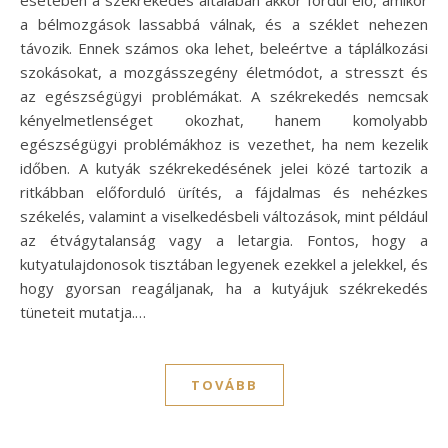
a bélmozgások lassabbá válnak, és a széklet nehezen
távozik. Ennek számos oka lehet, beleértve a táplálkozási
szokásokat, a mozgásszegény életmódot, a stresszt és
az egészségügyi problémákat. A székrekedés nemcsak
kényelmetlenséget okozhat, hanem komolyabb
egészségügyi problémákhoz is vezethet, ha nem kezelik
időben. A kutyák székrekedésének jelei közé tartozik a
ritkábban előforduló ürítés, a fájdalmas és nehézkes
székelés, valamint a viselkedésbeli változások, mint például
az étvágytalanság vagy a letargia. Fontos, hogy a
kutyatulajdonosok tisztában legyenek ezekkel a jelekkel, és
hogy gyorsan reagáljanak, ha a kutyájuk székrekedés
tüneteit mutatja.…
TOVÁBB