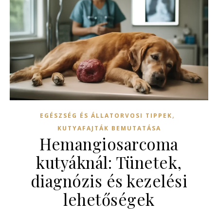
,
EGÉSZSÉG ÉS ÁLLATORVOSI TIPPEK
KUTYAFAJTÁK BEMUTATÁSA
Hemangiosarcoma
kutyáknál: Tünetek,
diagnózis és kezelési
lehetőségek