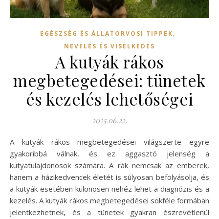
,
EGÉSZSÉG ÉS ÁLLATORVOSI TIPPEK
NEVELÉS ÉS VISELKEDÉS
A kutyák rákos
megbetegedései: tünetek
és kezelés lehetőségei
2025.06.22.
A kutyák rákos megbetegedései világszerte egyre
gyakoribbá válnak, és ez aggasztó jelenség a
kutyatulajdonosok számára. A rák nemcsak az emberek,
hanem a házikedvencek életét is súlyosan befolyásolja, és
a kutyák esetében különösen nehéz lehet a diagnózis és a
kezelés. A kutyák rákos megbetegedései sokféle formában
jelentkezhetnek, és a tünetek gyakran észrevétlenül