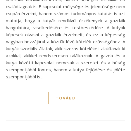
családtagnak is. E kapcsolat mélysége és jelentősége nem
csupán érzelmi, hanem számos tudományos kutatás is azt
mutatja, hogy a kutyák rendkívül érzékenyek a gazdáik
hangulatára, viselkedésére és testbeszédére. A kutyák
képesek olvasni a gazdáik érzelmeit, és ez a képesség
nagyban hozzájárul a köztük lévő kötelék erősségéhez. A
kutyák szociális állatok, akik szoros köteléket alakítanak ki
azokkal, akikkel rendszeresen találkoznak. A gazda és a
kutya közötti kapcsolat nemcsak a szeretet és a hűség
szempontjából fontos, hanem a kutya fejlődése és jóléte
szempontjából is.…
TOVÁBB