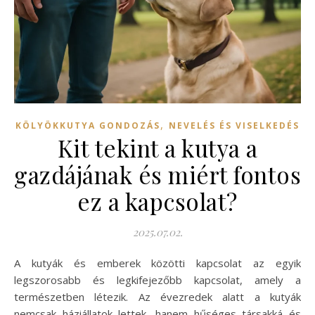
,
KÖLYÖKKUTYA GONDOZÁS
NEVELÉS ÉS VISELKEDÉS
Kit tekint a kutya a
gazdájának és miért fontos
ez a kapcsolat?
2025.07.02.
A kutyák és emberek közötti kapcsolat az egyik
legszorosabb és legkifejezőbb kapcsolat, amely a
természetben létezik. Az évezredek alatt a kutyák
nemcsak háziállatok lettek, hanem hűséges társakká és