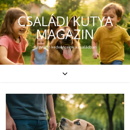
CSALÁDI KUTYA
MAGAZIN
Négylábó kedvenceink a családban