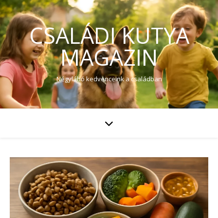
CSALÁDI KUTYA
MAGAZIN
Négylábó kedvenceink a családban