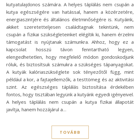
kutyatulajdonos számára. A helyes táplálás nem csupán a
kutya egészségére van hatással, hanem a közérzetére,
energiaszintjére és általános életminőségére is. Kutyáink,
akiket szeretetteljesen családtagnak tekintünk, nem
csupán a fizikai szükségleteinket elégítik ki, hanem érzelmi
támogatást is nyújtanak számunkra. Ahhoz, hogy ez a
kapcsolat hosszú távon fenntartható legyen,
elengedhetetlen, hogy megfelelő módon gondoskodjunk
róluk, és biztosítsuk számukra a szükséges tápanyagokat.
A kutyák kalóriaszükséglete sok tényezőtől függ, mint
például a kor, a fajtajellemzők, a testtömeg és az aktivitási
szint. Az egészséges táplálás biztosítása érdekében
fontos, hogy tisztában legyünk a kutyánk egyedi igényeivel.
A helyes táplálás nem csupán a kutya fizikai állapotát
javítja, hanem hozzájárul a…
TOVÁBB