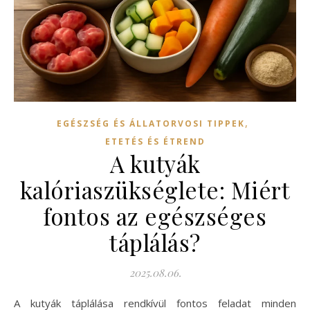
,
EGÉSZSÉG ÉS ÁLLATORVOSI TIPPEK
ETETÉS ÉS ÉTREND
A kutyák
kalóriaszükséglete: Miért
fontos az egészséges
táplálás?
2025.08.06.
A kutyák táplálása rendkívül fontos feladat minden