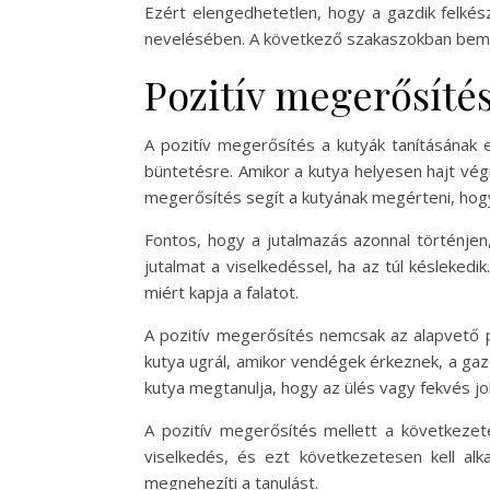
Ezért elengedhetetlen, hogy a gazdik felkés
nevelésében. A következő szakaszokban bemuta
Pozitív megerősítés
A pozitív megerősítés a kutyák tanításának 
büntetésre. Amikor a kutya helyesen hajt végr
megerősítés segít a kutyának megérteni, hogy 
Fontos, hogy a jutalmazás azonnal történjen
jutalmat a viselkedéssel, ha az túl késleked
miért kapja a falatot.
A pozitív megerősítés nemcsak az alapvető p
kutya ugrál, amikor vendégek érkeznek, a gazdi
kutya megtanulja, hogy az ülés vagy fekvés jo
A pozitív megerősítés mellett a következet
viselkedés, és ezt következetesen kell al
megnehezíti a tanulást.