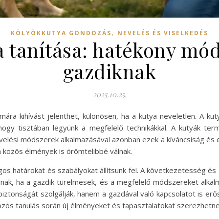
,
KÖLYÖKKUTYA GONDOZÁS
NEVELÉS ÉS VISELKEDÉS
a tanítása: hatékony mód
gazdiknak
2025.10.25.
mára kihívást jelenthet, különösen, ha a kutya neveletlen. A k
ogy tisztában legyünk a megfelelő technikákkal. A kutyák ter
evelési módszerek alkalmazásával azonban ezek a kíváncsiság és en
a közös élmények is örömtelibbé válnak.
gos határokat és szabályokat állítsunk fel. A következetesség é
ulnak, ha a gazdik türelmesek, és a megfelelő módszereket alkal
 biztonságát szolgálják, hanem a gazdával való kapcsolatot is erő
 közös tanulás során új élményeket és tapasztalatokat szerezhetne