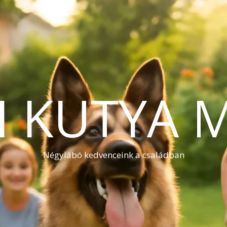
I KUTYA 
Négylábó kedvenceink a családban