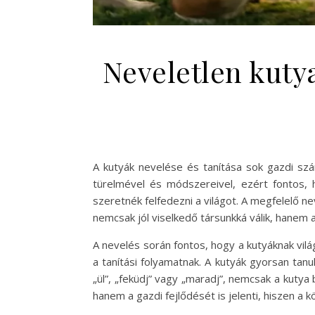
Neveletlen kuty
A kutyák nevelése és tanítása sok gazdi szá
türelmével és módszereivel, ezért fontos, h
szeretnék felfedezni a világot. A megfelelő n
nemcsak jól viselkedő társunkká válik, hanem 
A nevelés során fontos, hogy a kutyáknak vilá
a tanítási folyamatnak. A kutyák gyorsan tan
„ül”, „feküdj” vagy „maradj”, nemcsak a kutya
hanem a gazdi fejlődését is jelenti, hiszen a