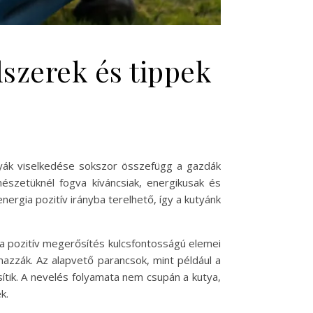
szerek és tippek
utyák viselkedése sokszor összefügg a gazdák
mészetüknél fogva kíváncsiak, energikusak és
ergia pozitív irányba terelhető, így a kutyánk
s a pozitív megerősítés kulcsfontosságú elemei
mazzák. Az alapvető parancsok, mint például a
sítik. A nevelés folyamata nem csupán a kutya,
k.