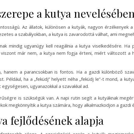
szerepe a kutya nevelésébe
ntosságú. Az állatok, különösen a kutyák, nagyon érzékenyek a
etes a szabályokban, a kutya is zavarodottá válhat, ami megnehe
inak mindig ugyanúgy kell reagálnia a kutya viselkedésére. Ha
 viszont már nem, a kutya nem fogja érteni, miért változott a 
 hanem a parancsokban is fontos. Ha a gazdi különböző szava
t. Például, ha a „feküdj” helyett néha „feküdj le”-t mond, a kut
ot egységesen, ugyanazokkal a szavakkal ad.
rűségre is szükségük van. A napi rutin segít a kutyáknak megért
ékok megkönnyítik a kutya számára, hogy alkalmazkodjon a gazdi 
ya fejlődésének alapja