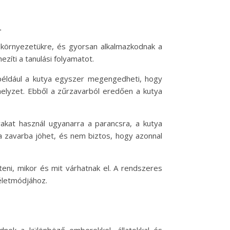
n
 környezetükre, és gyorsan alkalmazkodnak a
zíti a tanulási folyamatot.
 például a kutya egyszer megengedheti, hogy
helyzet. Ebből a zűrzavarból eredően a kutya
kat használ ugyanarra a parancsra, a kutya
ya zavarba jöhet, és nem biztos, hogy azonnal
eni, mikor és mit várhatnak el. A rendszeres
életmódjához.