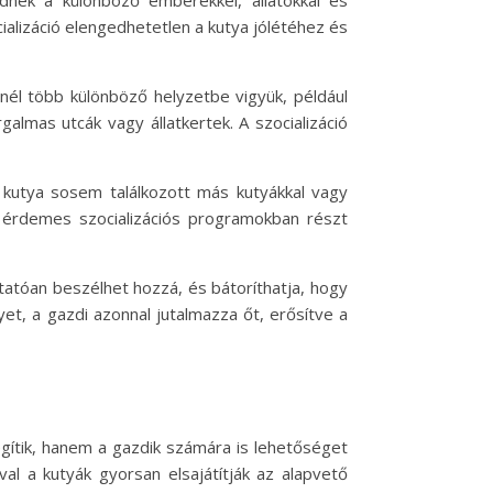
ednek a különböző emberekkel, állatokkal és
ializáció elengedhetetlen a kutya jólétéhez és
nél több különböző helyzetbe vigyük, például
almas utcák vagy állatkertek. A szocializáció
t kutya sosem találkozott más kutyákkal vagy
s érdemes szocializációs programokban részt
gtatóan beszélhet hozzá, és bátoríthatja, hogy
yet, a gazdi azonnal jutalmazza őt, erősítve a
gítik, hanem a gazdik számára is lehetőséget
val a kutyák gyorsan elsajátítják az alapvető