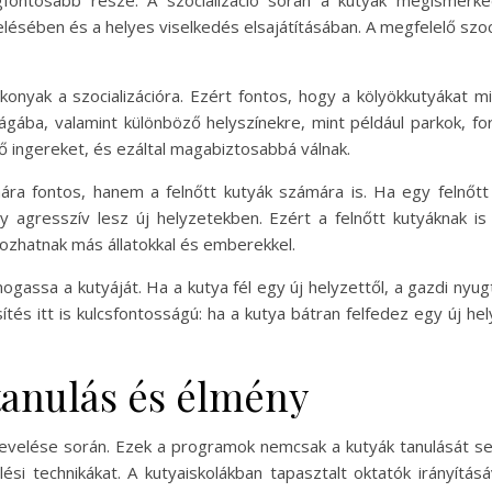
egfontosabb része. A szocializáció során a kutyák megismerk
elésében és a helyes viselkedés elsajátításában. A megfelelő szoc
onyak a szocializációra. Ezért fontos, hogy a kölyökkutyákat mi
ba, valamint különböző helyszínekre, mint például parkok, forg
ő ingereket, és ezáltal magabiztosabbá válnak.
ára fontos, hanem a felnőtt kutyák számára is. Ha egy felnőt
y agresszív lesz új helyzetekben. Ezért a felnőtt kutyáknak i
kozhatnak más állatokkal és emberekkel.
mogassa a kutyáját. Ha a kutya fél egy új helyzettől, a gazdi nyu
tés itt is kulcsfontosságú: ha a kutya bátran felfedez egy új hel
tanulás és élmény
 nevelése során. Ezek a programok nemcsak a kutyák tanulását se
si technikákat. A kutyaiskolákban tapasztalt oktatók irányításá