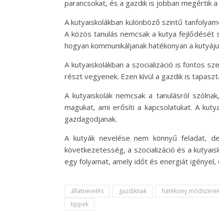
parancsokat, és a gazdik is jobban megértik a 
A kutyaiskolákban különböző szintű tanfolyam
A közös tanulás nemcsak a kutya fejlődését se
hogyan kommunikáljanak hatékonyan a kutyájukk
A kutyaiskolákban a szocializáció is fontos s
részt vegyenek. Ezen kívül a gazdik is tapas
A kutyaiskolák nemcsak a tanulásról szólnak
magukat, ami erősíti a kapcsolatukat. A kut
gazdagodjanak.
A kutyák nevelése nem könnyű feladat, de
következetesség, a szocializáció és a kutyais
egy folyamat, amely időt és energiát igényel,
állatnevelés
gazdiknak
hatékony módszere
tippek