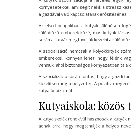
A kutyák szocializációja a nevelés egyik l
környezetekkel, ami segít nekik a stressz kez
a gazdával való kapcsolatának erősítéséhez.
Az első hónapokban a kutyák különösen fogék
különböző emberek közé, más kutyák társaságá
során a kutyák megtanulják kezelni a különböz
A szocializáció nemcsak a kölyökkutyák szám
emberekkel, könnyen lehet, hogy félénk vag
venniük, ahol biztonságos környezetben talál
A szocializáció során fontos, hogy a gazdi tá
közelítse meg a helyzetet. A pozitív megerősí
kutya önbizalmát.
Kutyaiskola: közös 
A kutyaiskolák rendkívül hasznosak a kutyák
adnak arra, hogy megtanulják a helyes nevelé