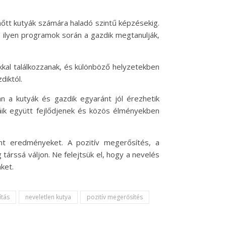
nőtt kutyák számára haladó szintű képzésekig.
Az ilyen programok során a gazdik megtanulják,
ákkal találkozzanak, és különböző helyzetekben
diktól.
án a kutyák és gazdik egyaránt jól érezhetik
yáik együtt fejlődjenek és közös élményekben
nt eredményeket. A pozitív megerősítés, a
társsá váljon. Ne felejtsük el, hogy a nevelés
ket.
ítás
neveletlen kutya
pozitív megerősítés