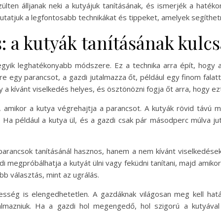
zülten álljanak neki a kutyájuk tanításának, és ismerjék a haté
tjuk a legfontosabb technikákat és tippeket, amelyek segíthetn
: a kutyák tanításának kulcs
egyik leghatékonyabb módszere. Ez a technika arra épít, hogy a
e egy parancsot, a gazdi jutalmazza őt, például egy finom falatta
a kívánt viselkedés helyes, és ösztönözni fogja őt arra, hogy ez
, amikor a kutya végrehajtja a parancsot. A kutyák rövid távú 
ik. Ha például a kutya ül, és a gazdi csak pár másodperc múlva j
arancsok tanításánál hasznos, hanem a nem kívánt viselkedések
 megpróbálhatja a kutyát ülni vagy feküdni tanítani, majd amikor e
bb választás, mint az ugrálás.
esség is elengedhetetlen. A gazdáknak világosan meg kell hatá
kalmazniuk. Ha a gazdi hol megengedő, hol szigorú a kutyáva