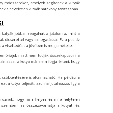
kony módszereket, amelyek segítenek a kutyák
ek a neveletlen kutyák hatékony tanításában.
a
 kutyák jobban reagálnak a jutalomra, mint a
l, dicsérettel vagy simogatással. Ez a pozitív
t a viselkedést a jövőben is megismételje.
memóriájuk miatt nem tudják összekapcsolni a
utalmazza, a kutya már nem fogja érteni, hogy
 csökkentésére is alkalmazható. Ha például a
zt a kutya teljesíti, azonnal jutalmazza. Így a
rozniuk, hogy mi a helyes és mi a helytelen
l szemben, az összezavarhatja a kutyát, és