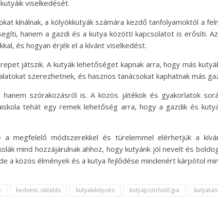
kutyáik viselkedését.
okat kínálnak, a kölyökkutyák számára kezdő tanfolyamoktól a fel
gíti, hanem a gazdi és a kutya közötti kapcsolatot is erősíti. 
al, és hogyan érjék el a kívánt viselkedést.
zerepet játszik. A kutyák lehetőséget kapnak arra, hogy más kuty
ztalatokat szerezhetnek, és hasznos tanácsokat kaphatnak más gaz
, hanem szórakozásról is. A közös játékok és gyakorlatok sor
yaiskola tehát egy remek lehetőség arra, hogy a gazdik és kut
 a megfelelő módszerekkel és türelemmel elérhetjük a kívá
kolák mind hozzájárulnak ahhoz, hogy kutyánk jól nevelt és boldog 
 de a közös élmények és a kutya fejlődése mindenért kárpótol min
k
kedvenc oktatás
kutyakiképzés
kutyapszichológia
kutyatan