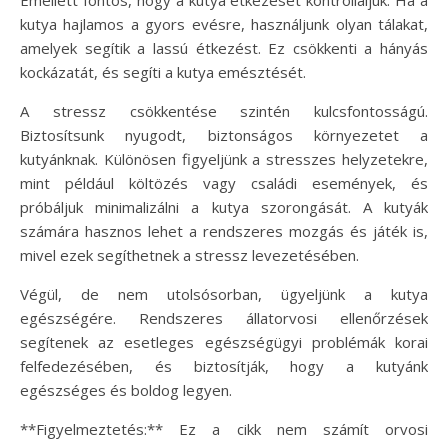
kutya hajlamos a gyors evésre, használjunk olyan tálakat,
amelyek segítik a lassú étkezést. Ez csökkenti a hányás
kockázatát, és segíti a kutya emésztését.
A stressz csökkentése szintén kulcsfontosságú.
Biztosítsunk nyugodt, biztonságos környezetet a
kutyánknak. Különösen figyeljünk a stresszes helyzetekre,
mint például költözés vagy családi események, és
próbáljuk minimalizálni a kutya szorongását. A kutyák
számára hasznos lehet a rendszeres mozgás és játék is,
mivel ezek segíthetnek a stressz levezetésében.
Végül, de nem utolsósorban, ügyeljünk a kutya
egészségére. Rendszeres állatorvosi ellenőrzések
segítenek az esetleges egészségügyi problémák korai
felfedezésében, és biztosítják, hogy a kutyánk
egészséges és boldog legyen.
**Figyelmeztetés:** Ez a cikk nem számít orvosi