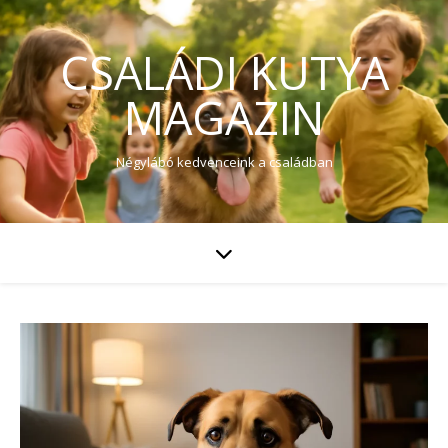
CSALÁDI KUTYA
MAGAZIN
Négylábó kedvenceink a családban