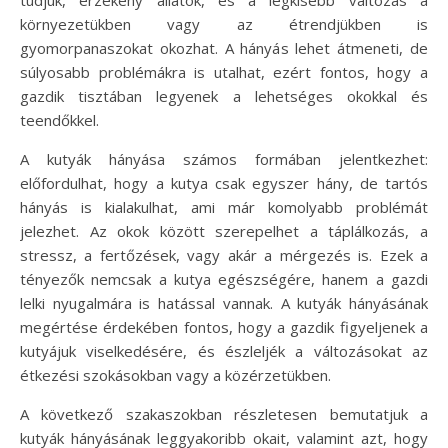
környezetükben vagy az étrendjükben is
gyomorpanaszokat okozhat. A hányás lehet átmeneti, de
súlyosabb problémákra is utalhat, ezért fontos, hogy a
gazdik tisztában legyenek a lehetséges okokkal és
teendőkkel.
A kutyák hányása számos formában jelentkezhet:
előfordulhat, hogy a kutya csak egyszer hány, de tartós
hányás is kialakulhat, ami már komolyabb problémát
jelezhet. Az okok között szerepelhet a táplálkozás, a
stressz, a fertőzések, vagy akár a mérgezés is. Ezek a
tényezők nemcsak a kutya egészségére, hanem a gazdi
lelki nyugalmára is hatással vannak. A kutyák hányásának
megértése érdekében fontos, hogy a gazdik figyeljenek a
kutyájuk viselkedésére, és észleljék a változásokat az
étkezési szokásokban vagy a közérzetükben.
A következő szakaszokban részletesen bemutatjuk a
kutyák hányásának leggyakoribb okait, valamint azt, hogy