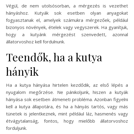
Végül, de nem utolsósorban, a mérgezés is vezethet
hányáshoz. Kutyák sok esetben olyan anyagokat
fogyasztanak el, amelyek számukra mérgezőek, például
bizonyos növények, ételek vagy vegyszerek. Ha gyanítjuk,
hogy a kutyánk mérgezést szenvedett, azonnal
állatorvoshoz kell fordulnunk.
Teendők, ha a kutya
hányik
Ha a kutya hányása hirtelen kezdődik, az első lépés a
nyugalom megőrzése. Ne pánikoljunk, hiszen a kutyák
hányása sok esetben átmeneti probléma. Azonban figyelni
kell a kutya állapotára, és ha a hányás tartós, vagy más
tünetek is jelentkeznek, mint például láz, hasmenés vagy
étvágytalanság, fontos, hogy mielőbb állatorvoshoz
forduljunk.