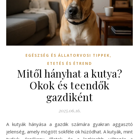
,
EGÉSZSÉG ÉS ÁLLATORVOSI TIPPEK
ETETÉS ÉS ÉTREND
Mitől hányhat a kutya?
Okok és teendők
gazdiként
2025.06.16.
A kutyák hányása a gazdik számára gyakran aggasztó
jelenség, amely mögött sokféle ok húzódhat. A kutyák, mint
tudjuk, érzékeny állatok, és a legkisebb változás a