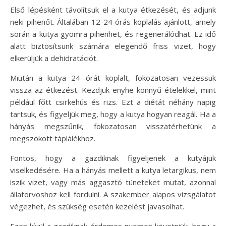
Első lépésként távolítsuk el a kutya étkezését, és adjunk
neki pihenőt. Általában 12-24 órás koplalás ajánlott, amely
során a kutya gyomra pihenhet, és regenerálódhat. Ez idő
alatt biztosítsunk számára elegendő friss vizet, hogy
elkerüljük a dehidratációt.
Miután a kutya 24 órát koplalt, fokozatosan vezessük
vissza az étkezést. Kezdjük enyhe könnyű ételekkel, mint
például főtt csirkehús és rizs. Ezt a diétát néhány napig
tartsuk, és figyeljük meg, hogy a kutya hogyan reagál. Ha a
hányás megszűnik, fokozatosan visszatérhetünk a
megszokott táplálékhoz.
Fontos, hogy a gazdiknak figyeljenek a kutyájuk
viselkedésére. Ha a hányás mellett a kutya letargikus, nem
iszik vizet, vagy más aggasztó tüneteket mutat, azonnal
állatorvoshoz kell fordulni. A szakember alapos vizsgálatot
végezhet, és szükség esetén kezelést javasolhat.
Ezen kívül a gazdiknak érdemes nyomon követniük, hogy a