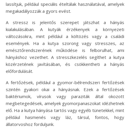
lassítjuk, például speciális ételtálak használatával, amelyek
megakadályozzák a gyors evést.
A stressz is jelentős szerepet játszhat a hányás
kialakulásában. A kutyák érzékenyek a környezeti
változásokra, mint például a költözés vagy a családi
események. Ha a kutya szorong vagy stresszes, az
emésztőrendszerének működése is felborulhat, ami
hányáshoz vezethet. A stresszkezelés segíthet a kutya
közérzetének javításában, és csökkentheti a hányás
előfordulását.
A fertőzések, például a gyomor-bélrendszeri fertőzések
szintén gyakori okai a hányásnak. Ezek a fertőzések
baktériumok, vírusok vagy paraziták által okozott
megbetegedések, amelyek gyomorpanaszokat idézhetnek
elő. Ha a kutya hányása tartós vagy egyéb tünetekkel, mint
például hasmenés vagy láz, társul, fontos, hogy
állatorvoshoz forduljunk.