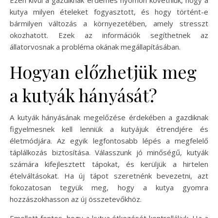
kutya milyen ételeket fogyasztott, és hogy történt-e
bármilyen változás a környezetében, amely stresszt
okozhatott. Ezek az információk segíthetnek az
állatorvosnak a probléma okának megállapításában.
Hogyan előzhetjük meg
a kutyák hányását?
A kutyák hányásának megelőzése érdekében a gazdiknak
figyelmesnek kell lenniük a kutyájuk étrendjére és
életmódjára. Az egyik legfontosabb lépés a megfelelő
táplálkozás biztosítása. Válasszunk jó minőségű, kutyák
számára kifejlesztett tápokat, és kerüljük a hirtelen
ételváltásokat. Ha új tápot szeretnénk bevezetni, azt
fokozatosan tegyük meg, hogy a kutya gyomra
hozzászokhasson az új összetevőkhöz.
Emellett fontos, hogy a kutya étkezését kontrolláljuk. Ha a