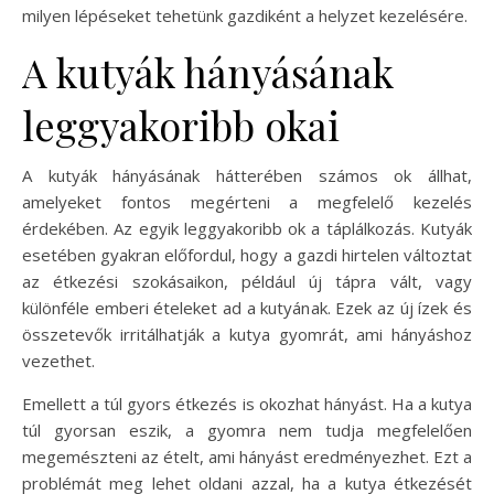
milyen lépéseket tehetünk gazdiként a helyzet kezelésére.
A kutyák hányásának
leggyakoribb okai
A kutyák hányásának hátterében számos ok állhat,
amelyeket fontos megérteni a megfelelő kezelés
érdekében. Az egyik leggyakoribb ok a táplálkozás. Kutyák
esetében gyakran előfordul, hogy a gazdi hirtelen változtat
az étkezési szokásaikon, például új tápra vált, vagy
különféle emberi ételeket ad a kutyának. Ezek az új ízek és
összetevők irritálhatják a kutya gyomrát, ami hányáshoz
vezethet.
Emellett a túl gyors étkezés is okozhat hányást. Ha a kutya
túl gyorsan eszik, a gyomra nem tudja megfelelően
megemészteni az ételt, ami hányást eredményezhet. Ezt a
problémát meg lehet oldani azzal, ha a kutya étkezését