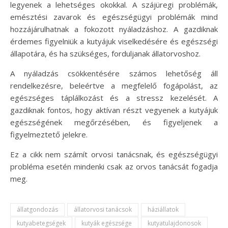
legyenek a lehetséges okokkal. A szájüregi problémák,
emésztési zavarok és egészségügyi problémák mind
hozzájárulhatnak a fokozott nyáladzáshoz. A gazdiknak
érdemes figyelniük a kutyájuk viselkedésére és egészségi
állapotára, és ha szükséges, forduljanak állatorvoshoz.
A nyáladzás csökkentésére számos lehetőség áll
rendelkezésre, beleértve a megfelelő fogápolást, az
egészséges táplálkozást és a stressz kezelését. A
gazdiknak fontos, hogy aktívan részt vegyenek a kutyájuk
egészségének megőrzésében, és figyeljenek a
figyelmeztető jelekre.
Ez a cikk nem számít orvosi tanácsnak, és egészségügyi
probléma esetén mindenki csak az orvos tanácsát fogadja
meg.
állatgondozás
állatorvosi tanácsok
háziállatok
kutyabetegségek
kutyák egészsége
kutyatulajdonosok