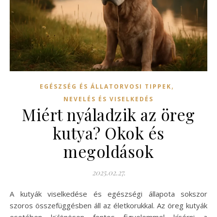
,
EGÉSZSÉG ÉS ÁLLATORVOSI TIPPEK
NEVELÉS ÉS VISELKEDÉS
Miért nyáladzik az öreg
kutya? Okok és
megoldások
2025.02.27.
A kutyák viselkedése és egészségi állapota sokszor
szoros összefüggésben áll az életkorukkal. Az öreg kutyák
esetében különösen fontos figyelemmel kísérni a