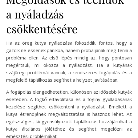
a nyáladzás
csökkentésére
Ha az öreg kutya nyáladzása fokozódik, fontos, hogy a
gazdik ne essenek pánikba, hanem próbáljanak meg tenni a
probléma ellen. Az első lépés mindig az, hogy pontosan
megértsük, mi okozza a nyáladzást. Ha a kutyának
szájüregi problémái vannak, a rendszeres fogápolás és a
megfelelő táplálkozás segíthet a helyzet javításában.
A fogápolás elengedhetetlen, különösen az idősebb kutyák
esetében. A fogkő eltávolítása és a fogíny gyulladásának
kezelése segíthet csökkenteni a nyáladzást. Emellett a
kutya étrendjének megváltoztatása is hasznos lehet. Az
egészséges, kiegyensúlyozott táplálkozás hozzájárulhat a
kutya általános jólétéhez és segíthet megelőzni az
emésztési problémákat.