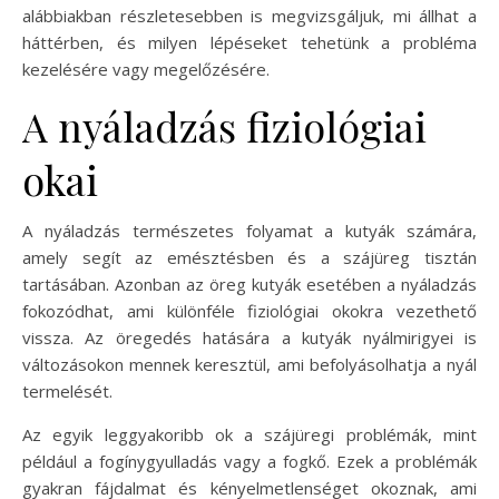
alábbiakban részletesebben is megvizsgáljuk, mi állhat a
háttérben, és milyen lépéseket tehetünk a probléma
kezelésére vagy megelőzésére.
A nyáladzás fiziológiai
okai
A nyáladzás természetes folyamat a kutyák számára,
amely segít az emésztésben és a szájüreg tisztán
tartásában. Azonban az öreg kutyák esetében a nyáladzás
fokozódhat, ami különféle fiziológiai okokra vezethető
vissza. Az öregedés hatására a kutyák nyálmirigyei is
változásokon mennek keresztül, ami befolyásolhatja a nyál
termelését.
Az egyik leggyakoribb ok a szájüregi problémák, mint
például a fogínygyulladás vagy a fogkő. Ezek a problémák
gyakran fájdalmat és kényelmetlenséget okoznak, ami