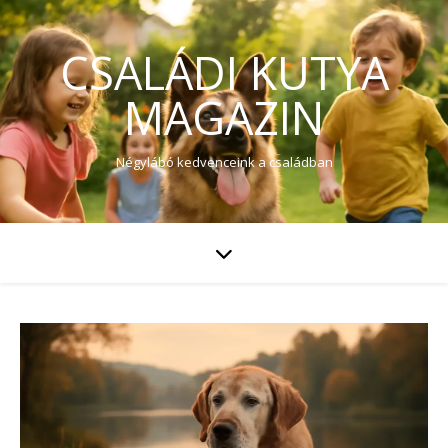
CSALÁDI KUTYA
MAGAZIN
Négylábó kedvenceink a családban