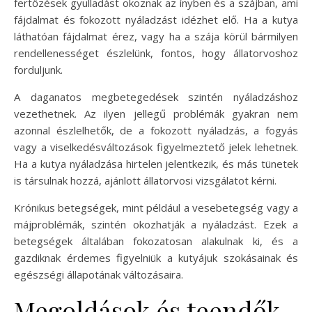
fertőzések gyulladást okoznak az ínyben és a szájban, ami
fájdalmat és fokozott nyáladzást idézhet elő. Ha a kutya
láthatóan fájdalmat érez, vagy ha a szája körül bármilyen
rendellenességet észlelünk, fontos, hogy állatorvoshoz
forduljunk.
A daganatos megbetegedések szintén nyáladzáshoz
vezethetnek. Az ilyen jellegű problémák gyakran nem
azonnal észlelhetők, de a fokozott nyáladzás, a fogyás
vagy a viselkedésváltozások figyelmeztető jelek lehetnek.
Ha a kutya nyáladzása hirtelen jelentkezik, és más tünetek
is társulnak hozzá, ajánlott állatorvosi vizsgálatot kérni.
Krónikus betegségek, mint például a vesebetegség vagy a
májproblémák, szintén okozhatják a nyáladzást. Ezek a
betegségek általában fokozatosan alakulnak ki, és a
gazdiknak érdemes figyelniük a kutyájuk szokásainak és
egészségi állapotának változásaira.
Megoldások és teendők