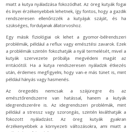
miatt a kutya nyáladzása fokozódhat. Az öreg kutyák fogai
és ínyei érzékenyebbek lehetnek, így fontos, hogy a gazdik
rendszeresen ellenőrizzék a kutyájuk száját, és ha
szükséges, forduljanak állatorvoshoz.
Egy másik fiziológiai ok lehet a gyomor-bélrendszeri
problémák, például a reflux vagy emésztési zavarok. Ezek
a problémák szintén fokozhatják a nyál termelését, mivel a
kutyák szervezete próbálja megvédeni magát az
irritációtól. Ha a kutya rendszeresen nyáladzik étkezés
után, érdemes megfigyelni, hogy van-e más tünet is, mint
például hányás vagy hasmenés.
Az öregedés nemcsak a szájüregre és az
emésztőrendszerre van hatással, hanem a kutyák
idegrendszerére is. Az idegrendszeri problémák, mint
például a stressz vagy szorongás, szintén kiválthatják a
fokozott nyáladzást. Az öreg kutyák gyakran
érzékenyebbek a környezeti változásokra, ami miatt a