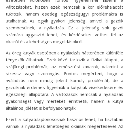
változásokat, hiszen ezek nemcsak a kor előrehaladtát
tükrözik, hanem esetleg egészségügyi problémákra is
utalhatnak. Az egyik gyakori jelenség, amivel a gazdik
szembesülnek, a nyáladzás. Ez a jelenség sok gazdi
számára aggasztó lehet, és kérdéseket vethet fel az
okairól és a lehetséges megoldásokról.
Az öreg kutyák esetében a nyáladzás hátterében különféle
tényezők állhatnak. Ezek közé tartozik a fizikai állapot, a
szájüregi problémák, az emésztési zavarok, valamint a
stressz vagy szorongás. Fontos megérteni, hogy a
nyáladzás nem mindig jelent komoly problémát, de a
gazdiknak érdemes figyelniük a kutyájuk viselkedésére és
egészségi állapotára. A változások nemcsak a nyáladzás
gyakoriságát vagy mértékét érinthetik, hanem a kutya
általános jólétét is befolyásolhatják.
Ezért a kutyatulajdonosoknak hasznos lehet, ha tisztában
vannak a nyáladzás lehetséges okainak megértésével. Az