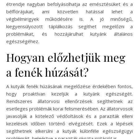
étrendje nagyban befolyásolhatja az emésztésüket és a
bélflórájukat, ami közvetlen hatással lehet a
végbélmirigyek működésére is. A jó minőségű,
kiegyensúlyozott táplálkozás segíthet megelőzni a
problémákat, és hozzájárulhat kutyánk általános
egészségéhez.
Hogyan előzhetjük meg
a fenék húzását?
A kutyák fenék húzásának megelőzése érdekében fontos,
hogy proaktívan kezeljük a kutyánk egészségét.
Rendszeres állatorvosi ellenőrzések segíthetnek az
esetleges problémák korai felismerésében. Az állatorvosok
javasolják a kötelező védőoltások és a paraziták elleni
kezelések időben történő elvégzését. Ezek a lépések
segíthetnek elkerülni a kutyák különféle egészségügyi
problémáit, beleértve a paraziták okozta irritációt is.