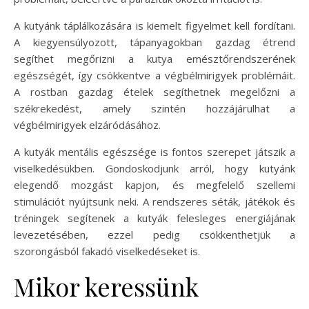
A kutyánk táplálkozására is kiemelt figyelmet kell fordítani.
A kiegyensúlyozott, tápanyagokban gazdag étrend
segíthet megőrizni a kutya emésztőrendszerének
egészségét, így csökkentve a végbélmirigyek problémáit.
A rostban gazdag ételek segíthetnek megelőzni a
székrekedést, amely szintén hozzájárulhat a
végbélmirigyek elzáródásához.
A kutyák mentális egészsége is fontos szerepet játszik a
viselkedésükben. Gondoskodjunk arról, hogy kutyánk
elegendő mozgást kapjon, és megfelelő szellemi
stimulációt nyújtsunk neki. A rendszeres séták, játékok és
tréningek segítenek a kutyák felesleges energiájának
levezetésében, ezzel pedig csökkenthetjük a
szorongásból fakadó viselkedéseket is.
Mikor keressünk