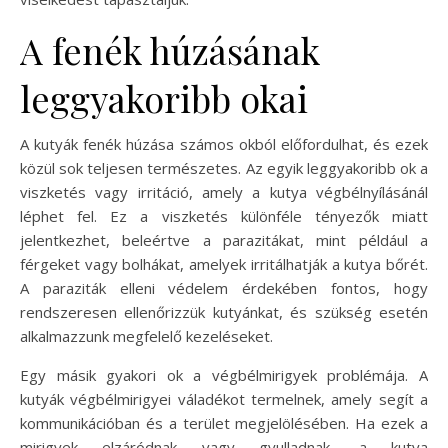
A fenék húzásának
leggyakoribb okai
A kutyák fenék húzása számos okból előfordulhat, és ezek
közül sok teljesen természetes. Az egyik leggyakoribb ok a
viszketés vagy irritáció, amely a kutya végbélnyílásánál
léphet fel. Ez a viszketés különféle tényezők miatt
jelentkezhet, beleértve a parazitákat, mint például a
férgeket vagy bolhákat, amelyek irritálhatják a kutya bőrét.
A paraziták elleni védelem érdekében fontos, hogy
rendszeresen ellenőrizzük kutyánkat, és szükség esetén
alkalmazzunk megfelelő kezeléseket.
Egy másik gyakori ok a végbélmirigyek problémája. A
kutyák végbélmirigyei váladékot termelnek, amely segít a
kommunikációban és a terület megjelölésében. Ha ezek a
mirigyek elzáródnak vagy gyulladnak, a kutya