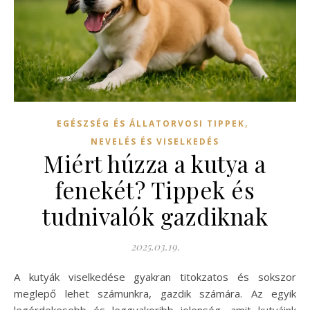
,
EGÉSZSÉG ÉS ÁLLATORVOSI TIPPEK
NEVELÉS ÉS VISELKEDÉS
Miért húzza a kutya a
fenekét? Tippek és
tudnivalók gazdiknak
2025.03.19.
A kutyák viselkedése gyakran titokzatos és sokszor
meglepő lehet számunkra, gazdik számára. Az egyik
legérdekesebb és leggyakoribb jelenség, amit kutyáink