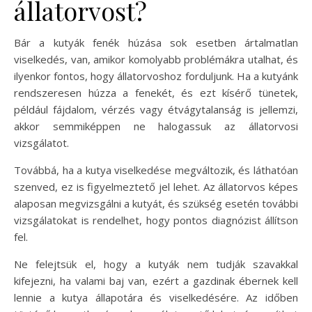
állatorvost?
Bár a kutyák fenék húzása sok esetben ártalmatlan
viselkedés, van, amikor komolyabb problémákra utalhat, és
ilyenkor fontos, hogy állatorvoshoz forduljunk. Ha a kutyánk
rendszeresen húzza a fenekét, és ezt kísérő tünetek,
például fájdalom, vérzés vagy étvágytalanság is jellemzi,
akkor semmiképpen ne halogassuk az állatorvosi
vizsgálatot.
Továbbá, ha a kutya viselkedése megváltozik, és láthatóan
szenved, ez is figyelmeztető jel lehet. Az állatorvos képes
alaposan megvizsgálni a kutyát, és szükség esetén további
vizsgálatokat is rendelhet, hogy pontos diagnózist állítson
fel.
Ne felejtsük el, hogy a kutyák nem tudják szavakkal
kifejezni, ha valami baj van, ezért a gazdinak ébernek kell
lennie a kutya állapotára és viselkedésére. Az időben