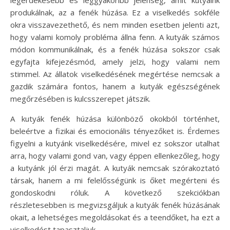
produkálnak, az a fenék húzása. Ez a viselkedés sokféle
okra visszavezethető, és nem minden esetben jelenti azt,
hogy valami komoly probléma állna fenn. A kutyák számos
módon kommunikálnak, és a fenék húzása sokszor csak
egyfajta kifejezésmód, amely jelzi, hogy valami nem
stimmel. Az állatok viselkedésének megértése nemcsak a
gazdik számára fontos, hanem a kutyák egészségének
megőrzésében is kulcsszerepet játszik.
A kutyák fenék húzása különböző okokból történhet,
beleértve a fizikai és emocionális tényezőket is. Érdemes
figyelni a kutyánk viselkedésére, mivel ez sokszor utalhat
arra, hogy valami gond van, vagy éppen ellenkezőleg, hogy
a kutyánk jól érzi magát. A kutyák nemcsak szórakoztató
társak, hanem a mi felelősségünk is őket megérteni és
gondoskodni róluk. A következő szekciókban
részletesebben is megvizsgáljuk a kutyák fenék húzásának
okait, a lehetséges megoldásokat és a teendőket, ha ezt a
viselkedést tapasztaljuk.