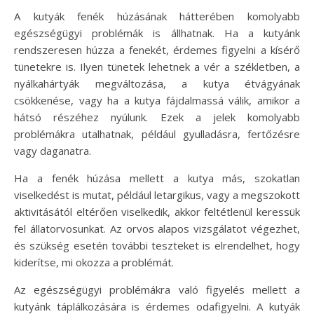
A kutyák fenék húzásának hátterében komolyabb
egészségügyi problémák is állhatnak. Ha a kutyánk
rendszeresen húzza a fenekét, érdemes figyelni a kísérő
tünetekre is. Ilyen tünetek lehetnek a vér a székletben, a
nyálkahártyák megváltozása, a kutya étvágyának
csökkenése, vagy ha a kutya fájdalmassá válik, amikor a
hátsó részéhez nyúlunk. Ezek a jelek komolyabb
problémákra utalhatnak, például gyulladásra, fertőzésre
vagy daganatra.
Ha a fenék húzása mellett a kutya más, szokatlan
viselkedést is mutat, például letargikus, vagy a megszokott
aktivitásától eltérően viselkedik, akkor feltétlenül keressük
fel állatorvosunkat. Az orvos alapos vizsgálatot végezhet,
és szükség esetén további teszteket is elrendelhet, hogy
kiderítse, mi okozza a problémát.
Az egészségügyi problémákra való figyelés mellett a
kutyánk táplálkozására is érdemes odafigyelni. A kutyák