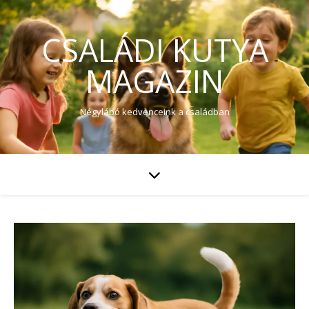
CSALÁDI KUTYA
MAGAZIN
Négylábó kedvenceink a családban