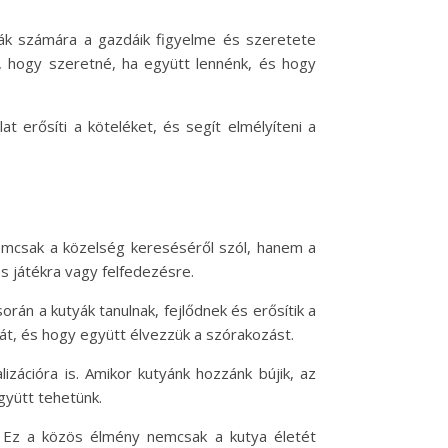
tyák számára a gazdáik figyelme és szeretete
i, hogy szeretné, ha együtt lennénk, és hogy
 erősíti a köteléket, és segít elmélyíteni a
 nemcsak a közelség kereséséről szól, hanem a
ös játékra vagy felfedezésre.
rán a kutyák tanulnak, fejlődnek és erősítik a
yát, és hogy együtt élvezzük a szórakozást.
zációra is. Amikor kutyánk hozzánk bújik, az
gyütt tehetünk.
ak. Ez a közös élmény nemcsak a kutya életét