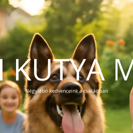
I KUTYA 
Négylábó kedvenceink a családban