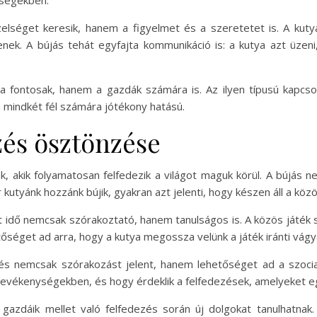
ységekben.
zelséget keresik, hanem a figyelmet és a szeretetet is. A ku
ek. A bújás tehát egyfajta kommunikáció is: a kutya azt üzen
 fontosak, hanem a gazdák számára is. Az ilyen típusú kapcsolat
n mindkét fél számára jótékony hatású.
ezés ösztönzése
k, akik folyamatosan felfedezik a világot maguk körül. A bújás
 kutyánk hozzánk bújik, gyakran azt jelenti, hogy készen áll a köz
t idő nemcsak szórakoztató, hanem tanulságos is. A közös játék so
etőséget ad arra, hogy a kutya megossza velünk a játék iránti vág
s nemcsak szórakozást jelent, hanem lehetőséget ad a szociali
 tevékenységekben, és hogy érdeklik a felfedezések, amelyeket e
a gazdáik mellet való felfedezés során új dolgokat tanulhatn