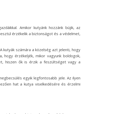
gazdáikkal. Amikor kutyánk hozzánk bújik, az
resztül érzékelik a biztonságot és a védelmet,
 A kutyák számára a közelség azt jelenti, hogy
ra, hogy érzékeljék, mikor vagyunk boldogok,
, hiszen ők is érzik a feszültséget vagy a
 megbecsülés egyik legfontosabb jele. Az ilyen
vezően hat a kutya viselkedésére és érzelmi