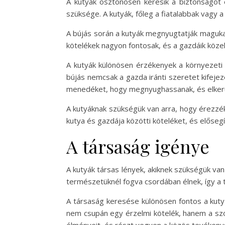
A kutyák ösztönösen keresik a biztonságot 
szüksége. A kutyák, főleg a fiatalabbak vagy
A bújás során a kutyák megnyugtatják magukat
kötelékek nagyon fontosak, és a gazdáik köze
A kutyák különösen érzékenyek a környezeti v
bújás nemcsak a gazda iránti szeretet kifej
menedéket, hogy megnyughassanak, és elkerü
A kutyáknak szükségük van arra, hogy érezzék,
kutya és gazdája közötti köteléket, és elősegít
A társaság igénye
A kutyák társas lények, akiknek szükségük van 
természetüknél fogva csordában élnek, így a 
A társaság keresése különösen fontos a kuty
nem csupán egy érzelmi kötelék, hanem a szó