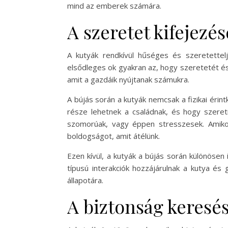
mind az emberek számára.
A szeretet kifejezés
A kutyák rendkívül hűséges és szeretettelje
elsődleges ok gyakran az, hogy szeretetét és 
amit a gazdáik nyújtanak számukra.
A bújás során a kutyák nemcsak a fizikai érin
része lehetnek a családnak, és hogy szereti
szomorúak, vagy éppen stresszesek. Amikor
boldogságot, amit átélünk.
Ezen kívül, a kutyák a bújás során különösen 
típusú interakciók hozzájárulnak a kutya é
állapotára.
A biztonság keresé