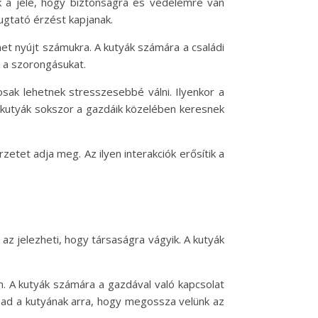
k a jele, hogy biztonságra és védelemre van
ugtató érzést kapjanak.
et nyújt számukra. A kutyák számára a családi
 a szorongásukat.
osak lehetnek stresszesebbé válni. Ilyenkor a
 kutyák sokszor a gazdáik közelében keresnek
etet adja meg. Az ilyen interakciók erősítik a
 az jelezheti, hogy társaságra vágyik. A kutyák
. A kutyák számára a gazdával való kapcsolat
 ad a kutyának arra, hogy megossza velünk az