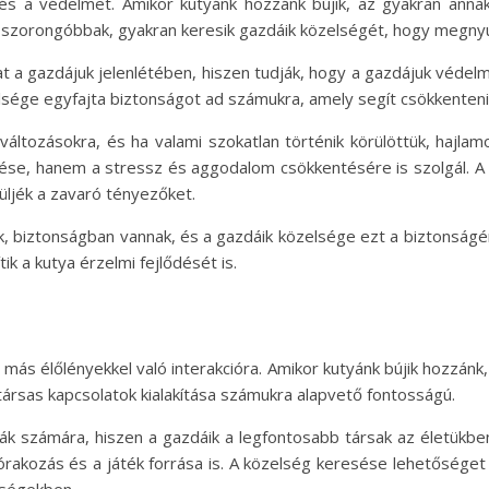
és a védelmet. Amikor kutyánk hozzánk bújik, az gyakran anna
 a szorongóbbak, gyakran keresik gazdáik közelségét, hogy megny
 a gazdájuk jelenlétében, hiszen tudják, hogy a gazdájuk védelm
lsége egyfajta biztonságot ad számukra, amely segít csökkenteni
áltozásokra, és ha valami szokatlan történik körülöttük, hajlam
ezése, hanem a stressz és aggodalom csökkentésére is szolgál. A
ljék a zavaró tényezőket.
 biztonságban vannak, és a gazdáik közelsége ezt a biztonságérz
ik a kutya érzelmi fejlődését is.
más élőlényekkel való interakcióra. Amikor kutyánk bújik hozzánk,
társas kapcsolatok kialakítása számukra alapvető fontosságú.
ák számára, hiszen a gazdáik a legfontosabb társak az életükben
rakozás és a játék forrása is. A közelség keresése lehetőséget