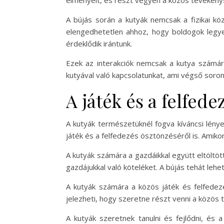
élményeit, és részt vegyen a közös tevéken
A bújás során a kutyák nemcsak a fizikai kö
elengedhetetlen ahhoz, hogy boldogok legyen
érdeklődik irántunk.
Ezek az interakciók nemcsak a kutya számára
kutyával való kapcsolatunkat, ami végső soro
A játék és a felfed
A kutyák természetüknél fogva kíváncsi lénye
játék és a felfedezés ösztönzéséről is. Amikor
A kutyák számára a gazdáikkal együtt eltöltöt
gazdájukkal való köteléket. A bújás tehát leh
A kutyák számára a közös játék és felfedezé
jelezheti, hogy szeretne részt venni a közös
A kutyák szeretnek tanulni és fejlődni, és 