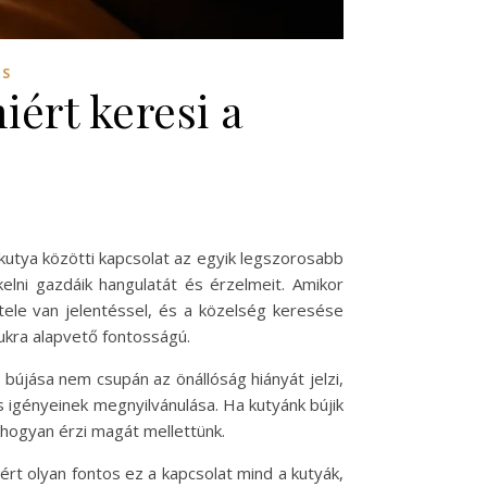
ÉS
iért keresi a
 kutya közötti kapcsolat az egyik legszorosabb
kelni gazdáik hangulatát és érzelmeit. Amikor
tele van jelentéssel, és a közelség keresése
ukra alapvető fontosságú.
a bújása nem csupán az önállóság hiányát jelzi,
s igényeinek megnyilvánulása. Ha kutyánk bújik
 hogyan érzi magát mellettünk.
rt olyan fontos ez a kapcsolat mind a kutyák,