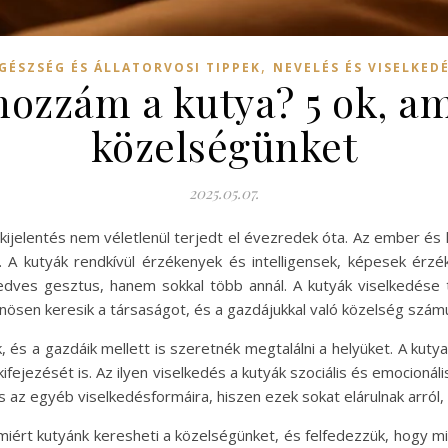
,
GÉSZSÉG ÉS ÁLLATORVOSI TIPPEK
NEVELÉS ÉS VISELKED
hozzám a kutya? 5 ok, am
közelségünket
2025.05.07.
kijelentés nem véletlenül terjedt el évezredek óta. Az ember és
k. A kutyák rendkívül érzékenyek és intelligensek, képesek érzé
dves gesztus, hanem sokkal több annál. A kutyák viselkedése 
önösen keresik a társaságot, és a gazdájukkal való közelség szám
, és a gazdáik mellett is szeretnék megtalálni a helyüket. A kuty
fejezését is. Az ilyen viselkedés a kutyák szociális és emocionáli
 az egyéb viselkedésformáira, hiszen ezek sokat elárulnak arról,
iért kutyánk keresheti a közelségünket, és felfedezzük, hogy mié