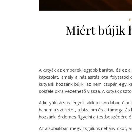
E
Miért bújik 
A kutyák az emberek legjobb barátai, és ez a 
kapcsolat, amely a háziasítás óta folytatódi
kutyánk hozzánk bújik, az nem csupán egy ke
sokféle okra vezethető vissza. A kutyák öszt
A kutyák társas lények, akik a csordában élnek
hanem a szeretet, a bizalom és a támogatás ki
hozzánk, érdemes figyelni a testbeszédére és
Az alábbiakban megvizsgálunk néhány okot, am