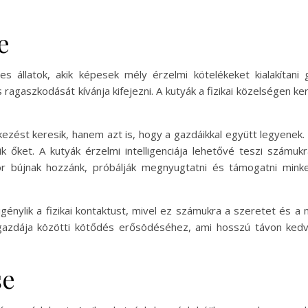
e
s állatok, akik képesek mély érzelmi kötelékeket kialakítani 
ragaszkodását kívánja kifejezni. A kutyák a fizikai közelségen ke
tkezést keresik, hanem azt is, hogy a gazdáikkal együtt legyenek.
k őket. A kutyák érzelmi intelligenciája lehetővé teszi számuk
 bújnak hozzánk, próbálják megnyugtatni és támogatni minket
igénylik a fizikai kontaktust, mivel ez számukra a szeretet és a
s gazdája közötti kötődés erősödéséhez, ami hosszú távon ked
se