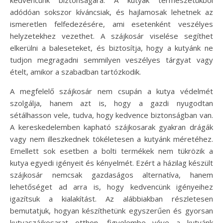
adódóan sokszor kíváncsiak, és hajlamosak lehetnek az
ismeretlen felfedezésére, ami esetenként veszélyes
helyzetekhez vezethet. A szájkosár viselése segíthet
elkerülni a baleseteket, és biztosítja, hogy a kutyánk ne
tudjon megragadni semmilyen veszélyes tárgyat vagy
ételt, amikor a szabadban tartózkodik.
A megfelelő szájkosár nem csupán a kutya védelmét
szolgálja, hanem azt is, hogy a gazdi nyugodtan
sétálhasson vele, tudva, hogy kedvence biztonságban van.
A kereskedelemben kapható szájkosarak gyakran drágák
vagy nem illeszkednek tökéletesen a kutyánk méretéhez.
Emellett sok esetben a bolti termékek nem tükrözik a
kutya egyedi igényeit és kényelmét. Ezért a házilag készült
szájkosár nemcsak gazdaságos alternatíva, hanem
lehetőséget ad arra is, hogy kedvencünk igényeihez
igazítsuk a kialakítást. Az alábbiakban részletesen
bemutatjuk, hogyan készíthetünk egyszerűen és gyorsan
kutyaszájkosarat otthon, figyelembe véve a kutyánk