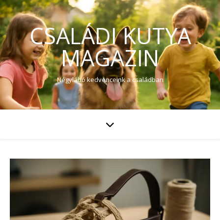
CSALÁDI KUTYA
MAGAZIN
Négylábó kedvenceink a családban