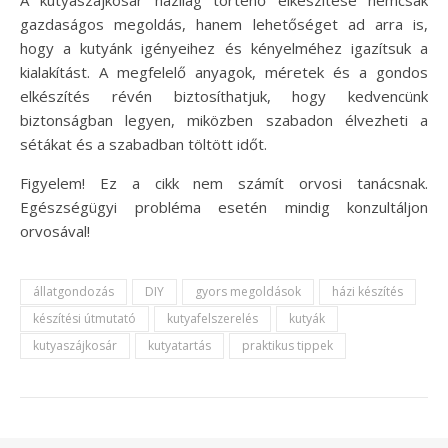
gazdaságos megoldás, hanem lehetőséget ad arra is,
hogy a kutyánk igényeihez és kényelméhez igazítsuk a
kialakítást. A megfelelő anyagok, méretek és a gondos
elkészítés révén biztosíthatjuk, hogy kedvencünk
biztonságban legyen, miközben szabadon élvezheti a
sétákat és a szabadban töltött időt.
Figyelem! Ez a cikk nem számít orvosi tanácsnak.
Egészségügyi probléma esetén mindig konzultáljon
orvosával!
állatgondozás
DIY
gyors megoldások
házi készítés
készítési útmutató
kutyafelszerelés
kutyák
kutyaszájkosár
kutyatartás
praktikus tippek