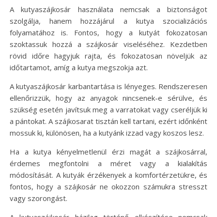
A kutyaszájkosár használata nemcsak a biztonságot
szolgálja, hanem hozzájárul a kutya szocializációs
folyamatához is. Fontos, hogy a kutyát fokozatosan
szoktassuk hozzá a szájkosár viseléséhez. Kezdetben
rövid időre hagyjuk rajta, és fokozatosan növeljük az
időtartamot, amíg a kutya megszokja azt.
A kutyaszájkosár karbantartása is lényeges. Rendszeresen
ellenőrizzük, hogy az anyagok nincsenek-e sérülve, és
szükség esetén javítsuk meg a varratokat vagy cseréljük ki
a pántokat. A szájkosarat tisztán kell tartani, ezért időnként
mossuk ki, különösen, ha a kutyánk izzad vagy koszos lesz.
Ha a kutya kényelmetlenül érzi magát a szájkosárral,
érdemes megfontolni a méret vagy a kialakítás
módosítását. A kutyák érzékenyek a komfortérzetükre, és
fontos, hogy a szájkosár ne okozzon számukra stresszt
vagy szorongást.
A kutyaszájkosár házilag történő elkészítése nemcsak