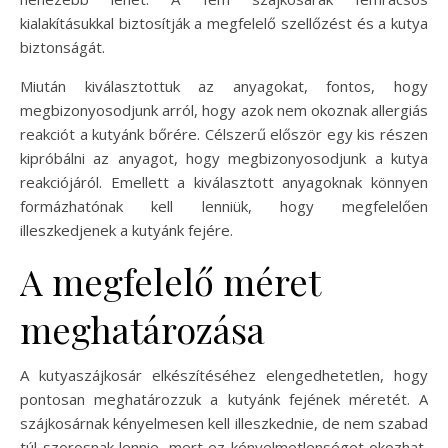
kialakításukkal biztosítják a megfelelő szellőzést és a kutya
biztonságát.
Miután kiválasztottuk az anyagokat, fontos, hogy
megbizonyosodjunk arról, hogy azok nem okoznak allergiás
reakciót a kutyánk bőrére. Célszerű először egy kis részen
kipróbálni az anyagot, hogy megbizonyosodjunk a kutya
reakciójáról. Emellett a kiválasztott anyagoknak könnyen
formázhatónak kell lenniük, hogy megfelelően
illeszkedjenek a kutyánk fejére.
A megfelelő méret
meghatározása
A kutyaszájkosár elkészítéséhez elengedhetetlen, hogy
pontosan meghatározzuk a kutyánk fejének méretét. A
szájkosárnak kényelmesen kell illeszkednie, de nem szabad
túl szorosnak lennie, mert ez kényelmetlenséget okozhat,