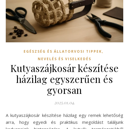
,
EGÉSZSÉG ÉS ÁLLATORVOSI TIPPEK
NEVELÉS ÉS VISELKEDÉS
Kutyaszájkosár készítése
házilag egyszerűen és
gyorsan
2025.01.04.
A kutyaszájkosár készítése házilag egy remek lehetőség
arra, hogy egyedi és praktikus megoldást találjunk
kedvencünk biztonságára. A kutyák természetükből