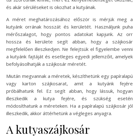
és akár sérüléseket is okozhat a kutyának.
A méret meghatározásához először is mérjük meg a
kutyánk orrának hosszát és kerületét. Használjunk puha
mérőszalagot, hogy pontos adatokat kapjunk. Az orr
hossza és kerülete segít abban, hogy a szájkosár
megfelelően illeszkedjen. Ne felejtsük el figyelembe venni
a kutyánk fajtáját és esetleges egyedi jellemzőit, amelyek
befolyásolhatják a szájkosár méretét.
Miután megvannak a méretek, készíthetünk egy papíralapú
vagy karton szájkosarat, amit a kutyánk fejére
próbálhatunk fel. Ez segít abban, hogy lássuk, hogyan
illeszkedik a kutya fejére, és szükség esetén
módosíthatunk a méreteken. Ha a papíralapú szájkosár jól
illeszkedik, akkor áttérhetünk a végleges anyagra.
A kutyaszájkosár