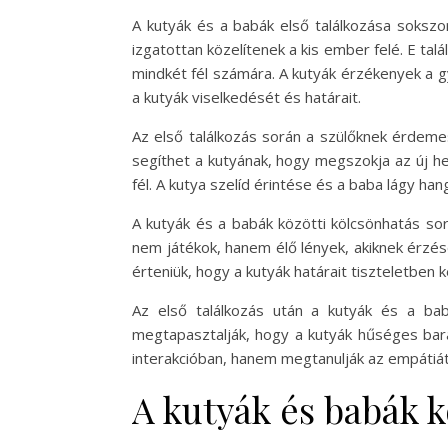
A kutyák és a babák első találkozása sokszor
izgatottan közelítenek a kis ember felé. E ta
mindkét fél számára. A kutyák érzékenyek a 
a kutyák viselkedését és határait.
Az első találkozás során a szülőknek érdeme
segíthet a kutyának, hogy megszokja az új he
fél. A kutya szelíd érintése és a baba lágy han
A kutyák és a babák közötti kölcsönhatás so
nem játékok, hanem élő lények, akiknek érzése
érteniük, hogy a kutyák határait tiszteletben ke
Az első találkozás után a kutyák és a ba
megtapasztalják, hogy a kutyák hűséges bará
interakcióban, hanem megtanulják az empátiát é
A kutyák és babák k