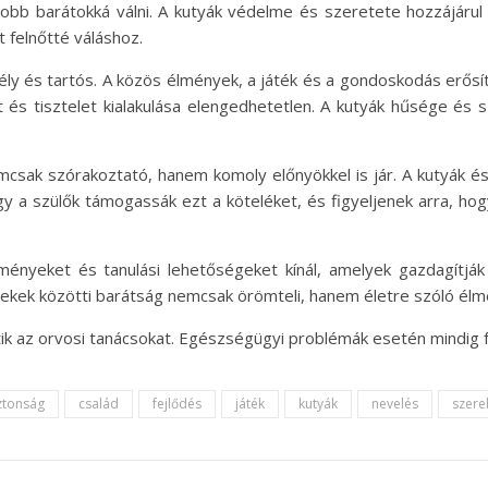
gjobb barátokká válni. A kutyák védelme és szeretete hozzájár
 felnőtté váláshoz.
ély és tartós. A közös élmények, a játék és a gondoskodás erősí
t és tisztelet kialakulása elengedhetetlen. A kutyák hűsége és
csak szórakoztató, hanem komoly előnyökkel is jár. A kutyák és
ogy a szülők támogassák ezt a köteléket, és figyeljenek arra, ho
ényeket és tanulási lehetőségeket kínál, amelyek gazdagítják 
mekek közötti barátság nemcsak örömteli, hanem életre szóló élmé
ítik az orvosi tanácsokat. Egészségügyi problémák esetén mindig 
ztonság
család
fejlődés
játék
kutyák
nevelés
szere