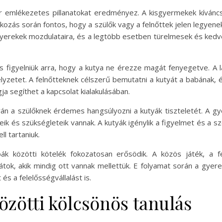
 emlékezetes pillanatokat eredményez. A kisgyermekek kíváncsi t
lálkozás során fontos, hogy a szülők vagy a felnőttek jelen legyen
gyerekek mozdulataira, és a legtöbb esetben türelmesek és kedve
s figyelniük arra, hogy a kutya ne érezze magát fenyegetve. A
lyzetet. A felnőtteknek célszerű bemutatni a kutyát a babának,
gja segíthet a kapcsolat kialakulásában.
rán a szülőknek érdemes hangsúlyozni a kutyák tiszteletét. A gy
ik és szükségleteik vannak. A kutyák igénylik a figyelmet és a 
ll tartaniuk.
bák közötti kötelék fokozatosan erősödik. A közös játék, a 
tok, akik mindig ott vannak mellettük. E folyamat során a gyere
s a felelősségvállalást is.
özötti kölcsönös tanulás