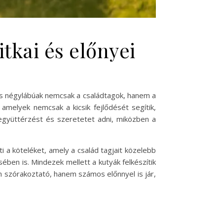
itkai és előnyei
es négylábúak nemcsak a családtagok, hanem a
 amelyek nemcsak a kicsik fejlődését segítik,
 együttérzést és szeretetet adni, miközben a
ti a köteléket, amely a család tagjait közelebb
ében is. Mindezek mellett a kutyák felkészítik
n szórakoztató, hanem számos előnnyel is jár,