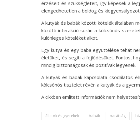
érzéseit és szükségleteit, így képesek a le
elengedhetetlen a boldog és kiegyensúlyozott
A kutyák és babák közötti kötelék általában m
közötti interakció során a kölcsönös szerete
különleges köteléket alkot.
Egy kutya és egy baba együttélése tehát nem
életüket, és segíti a fejlődésüket. Fontos, h
mindig biztonságosak és pozitívak legyenek.
A kutyák és babák kapcsolata csodálatos élm
kölcsönös tisztelet révén a kutyák és a gyer
A cikkben említett információk nem helyettes
állatok és gyerekek
babák
barátság
bi