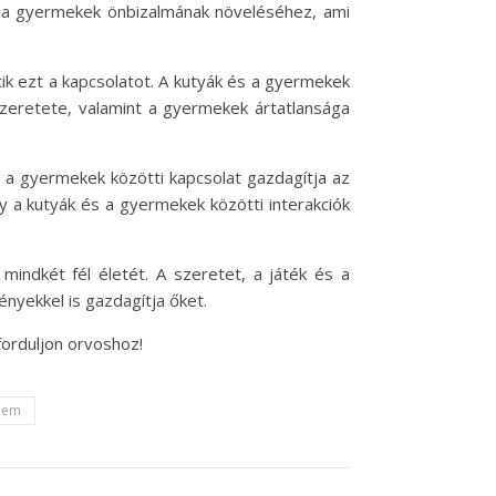
ul a gyermekek önbizalmának növeléséhez, ami
tik ezt a kapcsolatot. A kutyák és a gyermekek
 szeretete, valamint a gyermekek ártatlansága
 a gyermekek közötti kapcsolat gazdagítja az
gy a kutyák és a gyermekek közötti interakciók
mindkét fél életét. A szeretet, a játék és a
nyekkel is gazdagítja őket.
forduljon orvoshoz!
lem