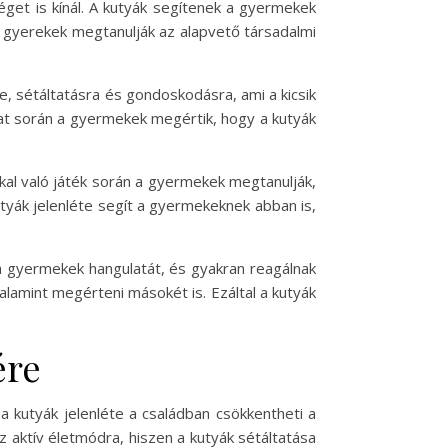
get is kínál. A kutyák segítenek a gyermekek
 a gyerekek megtanulják az alapvető társadalmi
e, sétáltatásra és gondoskodásra, ami a kicsik
amat során a gyermekek megértik, hogy a kutyák
kkal való játék során a gyermekek megtanulják,
utyák jelenléte segít a gyermekeknek abban is,
k a gyermekek hangulatát, és gyakran reagálnak
alamint megérteni másokét is. Ezáltal a kutyák
ére
a kutyák jelenléte a családban csökkentheti a
 aktív életmódra, hiszen a kutyák sétáltatása