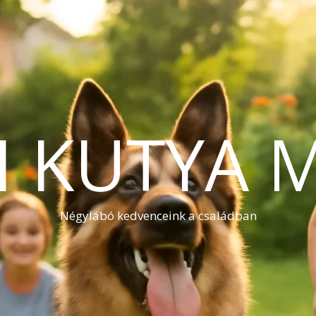
I KUTYA 
Négylábó kedvenceink a családban