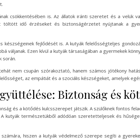
t.
ak csökkentésében is. Az állatok iránti szeretet és a velük v
t töltött idő érzéseket és biztonságérzetet nyújtanak a gy
lis készségeinek fejlődését is. A kutyák felelősségteljes gondoz
bá váljanak. Ezen kívül a kutyák társaságában a gyermekek könn
k során.
 tehát nem csupán szórakoztató, hanem számos jótékony hatása
lelősséget, az empátiát és a szociális készségeket, amelyek eg
gyüttélése: Biztonság és kö
onság és a kötődés kulcsszerepet játszik. A szülőknek fontos fe
 A kutyák természetükből adódóan szeretetteljesek és hűsége
 számára, hiszen a kutyák védelmező szerepe segíti a gyerekek