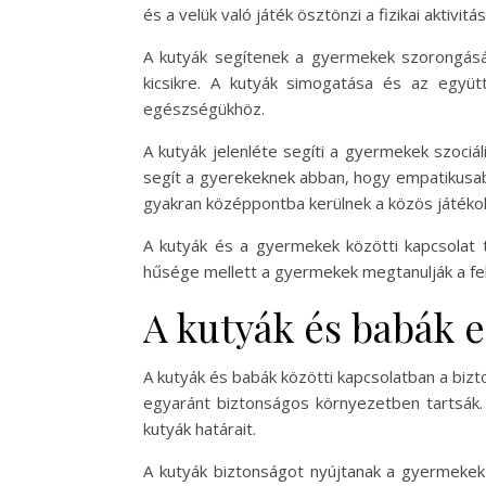
és a velük való játék ösztönzi a fizikai aktivitás
A kutyák segítenek a gyermekek szorongásán
kicsikre. A kutyák simogatása és az együt
egészségükhöz.
A kutyák jelenléte segíti a gyermekek szociá
segít a gyerekeknek abban, hogy empatikusab
gyakran középpontba kerülnek a közös játéko
A kutyák és a gyermekek közötti kapcsolat
hűsége mellett a gyermekek megtanulják a fe
A kutyák és babák e
A kutyák és babák közötti kapcsolatban a bizt
egyaránt biztonságos környezetben tartsák.
kutyák határait.
A kutyák biztonságot nyújtanak a gyermekek