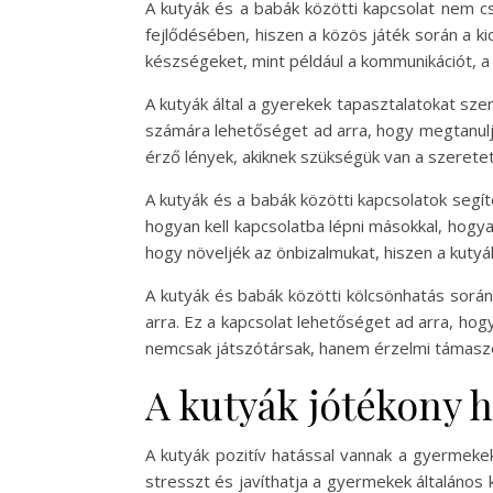
A kutyák és a babák közötti kapcsolat nem c
fejlődésében, hiszen a közös játék során a ki
készségeket, mint például a kommunikációt, 
A kutyák által a gyerekek tapasztalatokat sze
számára lehetőséget ad arra, hogy megtanulják
érző lények, akiknek szükségük van a szeretet
A kutyák és a babák közötti kapcsolatok segít
hogyan kell kapcsolatba lépni másokkal, hogya
hogy növeljék az önbizalmukat, hiszen a kutyá
A kutyák és babák közötti kölcsönhatás során 
arra. Ez a kapcsolat lehetőséget ad arra, hog
nemcsak játszótársak, hanem érzelmi támasz
A kutyák jótékony 
A kutyák pozitív hatással vannak a gyermekek
stresszt és javíthatja a gyermekek általános