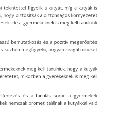
ekintettel figyelik a kutyát, míg a kutyák is
ek, hogy biztosítsák a biztonságos környezetet
sek, de a gyermekeknek is meg kell tanulniuk
 lassú bemutatkozás és a pozitív megerősítés
 és közben megfigyelni, hogyan reagál mindkét
ermekeknek meg kell tanulniuk, hogy a kutyák
szeretetet, miközben a gyerekeknek is meg kell
felfedezés és a tanulás során a gyermekek
kek nemcsak örömet találnak a kutyákkal való