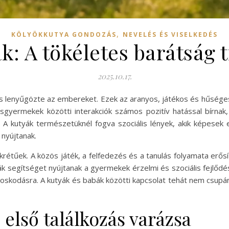
,
KÖLYÖKKUTYA GONDOZÁS
NEVELÉS ÉS VISELKEDÉS
: A tökéletes barátság t
2025.10.17.
g is lenyűgözte az embereket. Ezek az aranyos, játékos és hűség
isgyermekek közötti interakciók számos pozitív hatással bírnak,
 A kutyák természetüknél fogva szociális lények, akik képesek
nyújtanak.
krétűek. A közös játék, a felfedezés és a tanulás folyamata erősí
 segítséget nyújtanak a gyermekek érzelmi és szociális fejlődés
doskodásra. A kutyák és babák közötti kapcsolat tehát nem csupá
 első találkozás varázsa