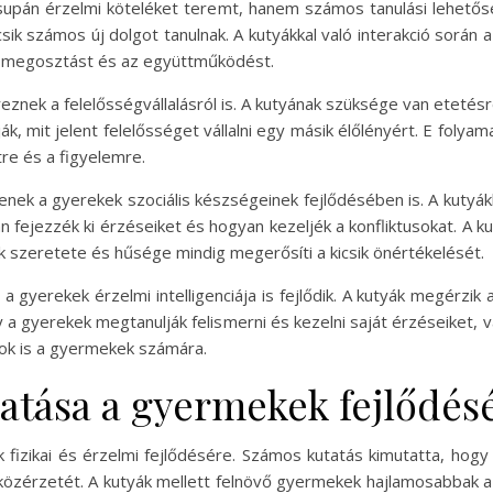
supán érzelmi köteléket teremt, hanem számos tanulási lehetősé
csik számos új dolgot tanulnak. A kutyákkal való interakció során
a megosztást és az együttműködést.
reznek a felelősségvállalásról is. A kutyának szüksége van etetésr
, mit jelent felelősséget vállalni egy másik élőlényért. E foly
re és a figyelemre.
enek a gyerekek szociális készségeinek fejlődésében is. A kutyá
n fejezzék ki érzéseiket és hogyan kezeljék a konfliktusokat. A k
k szeretete és hűsége mindig megerősíti a kicsik önértékelését.
a gyerekek érzelmi intelligenciája is fejlődik. A kutyák megérzi
y a gyerekek megtanulják felismerni és kezelni saját érzéseiket, v
ok is a gyermekek számára.
hatása a gyermekek fejlődés
 fizikai és érzelmi fejlődésére. Számos kutatás kimutatta, hogy 
 közérzetét. A kutyák mellett felnövő gyermekek hajlamosabbak az