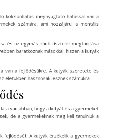
aló kölcsönhatás megnyugtató hatással van a
ermekek számára, ami hozzájárul a mentális
ása és az egymás iránti tisztelet megtanítása
yebben barátkoznak másokkal, hiszen a kutyák
 van a fejlődésükre. A kutyák szeretete és
ész életükben hasznosak lesznek számukra.
tődés
ladata van abban, hogy a kutyát és a gyermeket
sek, de a gyermekeknek meg kell tanulniuk a
 fejlődését. A kutyák érzékelik a gyermekek