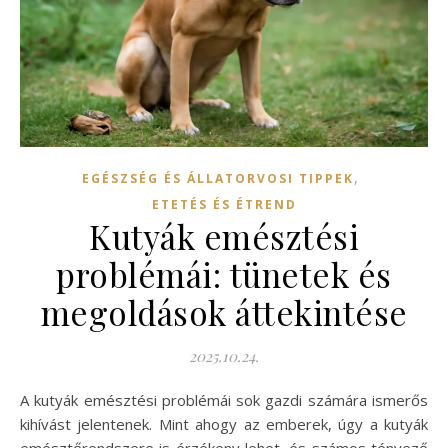
,
EGÉSZSÉG ÉS ÁLLATORVOSI TIPPEK
ETETÉS ÉS ÉTREND
Kutyák emésztési
problémái: tünetek és
megoldások áttekintése
2025.10.24.
A kutyák emésztési problémái sok gazdi számára ismerős
kihívást jelentenek. Mint ahogy az emberek, úgy a kutyák
emésztőrendszere is érzékeny lehet, és számos tényező