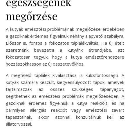
egészségének
megőrzése
A kutyák emésztési problémáinak megelőzése érdekében
a gazdiknak érdemes figyelniük néhány alapvető szabályra.
Először is, fontos a fokozatos táplálékváltás. Ha új ételt
szeretnénk bevezetni a kutyánk étrendjébe, azt
fokozatosan tegyük, hogy a kutya emésztőrendszere
hozzászokhasson az új összetevőkhöz.
A megfelelő táplálék kiválasztása is kulcsfontosságú. A
kutyák számára készült, kiegyensúlyozott tápok, amelyek
tartalmazzák az összes szükséges tápanyagot,
segíthetnek az emésztési problémák megelőzésében. A
gazdiknak érdemes figyelniük a kutya reakcióit, és ha
bármilyen allergiás reakciót vagy emésztési zavart
tapasztalnak, akkor azonnal konzultálniuk kell az
állatorvossal.