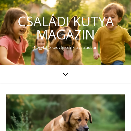
CSALÁDI KUTYA
MAGAZIN
Négylábó kedvenceink a családban