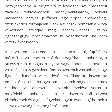
befolyásolhatja a megfelelő működését. Az emésztési
zavarok sokféleképpen megnyilvánulhatnak, például
hasmenés, hányás, puffadás vagy éppen ellenkezőleg,
székrekedés formájában. Ezek a tünetek nemcsak a kutya
kényelmét zavarják meg, hanem hosszú távon
egészségügyi problémákhoz is vezethetnek, ha nem
kezelik őket időben.
A kutyák emésztőrendszere különböző korú, fajtájú és
méretű kutyák esetén eltérően reagálhat a táplálékra, a
stresszre, a mozgás hiányára vagy éppen a környezeti
változásokra. A gazdiknak fontos szerepük van abban, hogy
figyeljék kutyájuk viselkedését és állapotát, hiszen az
emésztési problémák gyakran jelezhetik, hogy valami nincs
rendben. Az emésztési zavarok kezelése során a
megfelelő táplálkozás, a rendszeres állatorvosi
ellenőrzések és a gazdi figyelme együttesen segíthetnek a
kutya egészségének megőrzésében.