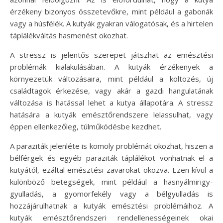
érzékeny bizonyos összetevőkre, mint például a gabonák
vagy a húsfélék. A kutyák gyakran válogatósak, és a hirtelen
táplálékváltás hasmenést okozhat.
A stressz is jelentős szerepet játszhat az emésztési
problémák kialakulásában. A kutyák érzékenyek a
környezetük változásaira, mint például a költözés, új
családtagok érkezése, vagy akár a gazdi hangulatának
változása is hatással lehet a kutya állapotára. A stressz
hatására a kutyák emésztőrendszere lelassulhat, vagy
éppen ellenkezőleg, túlműködésbe kezdhet.
A paraziták jelenléte is komoly problémát okozhat, hiszen a
bélférgek és egyéb paraziták táplálékot vonhatnak el a
kutyától, ezáltal emésztési zavarokat okozva. Ezen kívül a
különböző betegségek, mint például a hasnyálmirigy-
gyulladás, a gyomorfekély vagy a bélgyulladás is
hozzájárulhatnak a kutyák emésztési problémáihoz. A
kutyák emésztőrendszeri rendellenességeinek okai