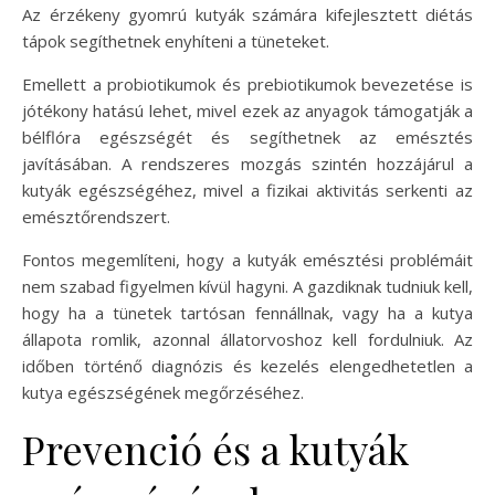
Az érzékeny gyomrú kutyák számára kifejlesztett diétás
tápok segíthetnek enyhíteni a tüneteket.
Emellett a probiotikumok és prebiotikumok bevezetése is
jótékony hatású lehet, mivel ezek az anyagok támogatják a
bélflóra egészségét és segíthetnek az emésztés
javításában. A rendszeres mozgás szintén hozzájárul a
kutyák egészségéhez, mivel a fizikai aktivitás serkenti az
emésztőrendszert.
Fontos megemlíteni, hogy a kutyák emésztési problémáit
nem szabad figyelmen kívül hagyni. A gazdiknak tudniuk kell,
hogy ha a tünetek tartósan fennállnak, vagy ha a kutya
állapota romlik, azonnal állatorvoshoz kell fordulniuk. Az
időben történő diagnózis és kezelés elengedhetetlen a
kutya egészségének megőrzéséhez.
Prevenció és a kutyák