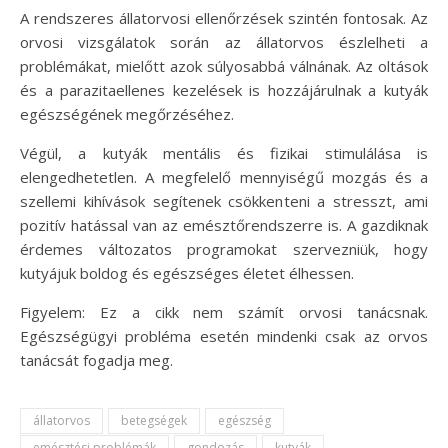
A rendszeres állatorvosi ellenőrzések szintén fontosak. Az
orvosi vizsgálatok során az állatorvos észlelheti a
problémákat, mielőtt azok súlyosabbá válnának. Az oltások
és a parazitaellenes kezelések is hozzájárulnak a kutyák
egészségének megőrzéséhez.
Végül, a kutyák mentális és fizikai stimulálása is
elengedhetetlen. A megfelelő mennyiségű mozgás és a
szellemi kihívások segítenek csökkenteni a stresszt, ami
pozitív hatással van az emésztőrendszerre is. A gazdiknak
érdemes változatos programokat szervezniük, hogy
kutyájuk boldog és egészséges életet élhessen.
Figyelem: Ez a cikk nem számít orvosi tanácsnak.
Egészségügyi probléma esetén mindenki csak az orvos
tanácsát fogadja meg.
állatorvos
betegségek
egészség
emésztési problémák
gondozás
kutyák