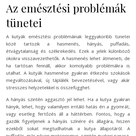
Az emésztési problémák
tünetei
A kutyák emésztési problémáinak leggyakoribb tünetei
közé tartozik a hasmenés, hányás, puffadás,
étvágytalanság és székrekedés. Ezek a jelek különböző
okokra visszavezethetők. A hasmenés lehet átmeneti, de
ha tartósan fennáll, akkor komolyabb problémákra is
utalhat. A kutyák hasmenése gyakran étkezési szokások
megváltozásával, új táplálék bevezetésével, vagy akár
stresszes helyzetekkel is összefügghet.
A hányás szintén aggasztó jel lehet. Ha a kutya gyakran
hányik, lehet, hogy valamilyen irritáló hatás éri a gyomrát,
vagy esetleg fertőzés áll a háttérben. Fontos, hogy a
gazdik figyeljenek a hányás színére és állagára, hiszen
ezekből sokat megtudhatnak a kutya állapotáról. A
puffadás, más néven meteorismus, szintén gyakori panasz,