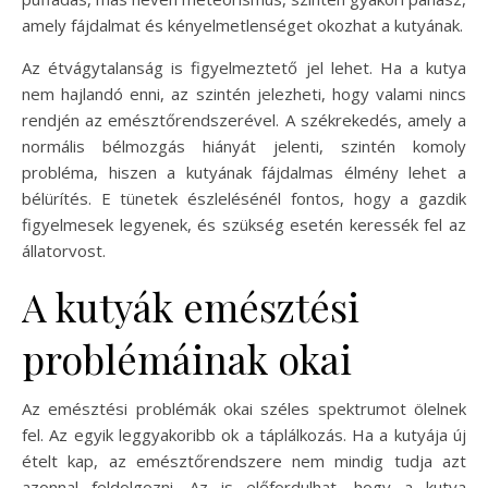
amely fájdalmat és kényelmetlenséget okozhat a kutyának.
Az étvágytalanság is figyelmeztető jel lehet. Ha a kutya
nem hajlandó enni, az szintén jelezheti, hogy valami nincs
rendjén az emésztőrendszerével. A székrekedés, amely a
normális bélmozgás hiányát jelenti, szintén komoly
probléma, hiszen a kutyának fájdalmas élmény lehet a
bélürítés. E tünetek észlelésénél fontos, hogy a gazdik
figyelmesek legyenek, és szükség esetén keressék fel az
állatorvost.
A kutyák emésztési
problémáinak okai
Az emésztési problémák okai széles spektrumot ölelnek
fel. Az egyik leggyakoribb ok a táplálkozás. Ha a kutyája új
ételt kap, az emésztőrendszere nem mindig tudja azt
azonnal feldolgozni. Az is előfordulhat, hogy a kutya