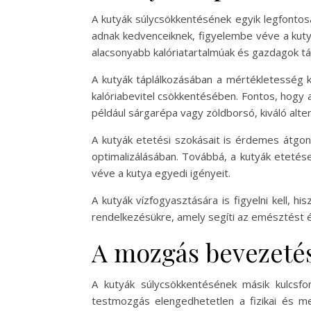
A kutyák súlycsökkentésének egyik legfontosa
adnak kedvenceiknek, figyelembe véve a kutya 
alacsonyabb kalóriatartalmúak és gazdagok t
A kutyák táplálkozásában a mértékletesség k
kalóriabevitel csökkentésében. Fontos, hogy
például sárgarépa vagy zöldborsó, kiváló alter
A kutyák etetési szokásait is érdemes átgo
optimalizálásában. Továbbá, a kutyák etetése 
véve a kutya egyedi igényeit.
A kutyák vízfogyasztására is figyelni kell, h
rendelkezésükre, amely segíti az emésztést é
A mozgás bevezetés
A kutyák súlycsökkentésének másik kulcsf
testmozgás elengedhetetlen a fizikai és m