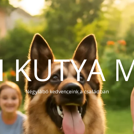
I KUTYA 
Négylábó kedvenceink a családban