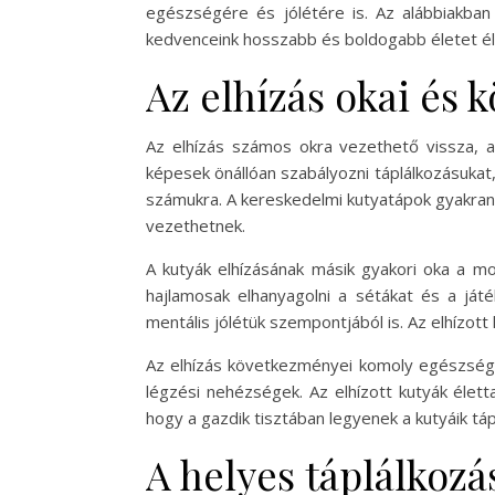
egészségére és jólétére is. Az alábbiakba
kedvenceink hosszabb és boldogabb életet él
Az elhízás okai és
Az elhízás számos okra vezethető vissza, a
képesek önállóan szabályozni táplálkozásukat
számukra. A kereskedelmi kutyatápok gyakran 
vezethetnek.
A kutyák elhízásának másik gyakori oka a m
hajlamosak elhanyagolni a sétákat és a já
mentális jólétük szempontjából is. Az elhízot
Az elhízás következményei komoly egészségüg
légzési nehézségek. Az elhízott kutyák élet
hogy a gazdik tisztában legyenek a kutyáik táp
A helyes táplálkozá