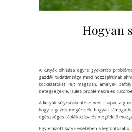
Hogyan s
A kutyák elhízása egyre gyakoribb probléma
gazdák tudatlansága mind hozzájárulnak ahho
kockázatokat rejt magában, amelyek befolyá
betegségekre, ízületi problémákra és cukorb
A kutyák súlycsökkentése nem csupán a gazdi
hogy a gazdik megértsék, hogyan támogathatj
egészséges táplálkozása és megfelelő mozgá
Egy elhízott kutya esetében a legfontosabb,