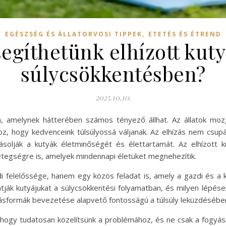
,
EGÉSZSÉG ÉS ÁLLATORVOSI TIPPEK
ETETÉS ÉS ÉTREND
egíthetünk elhízott kut
súlycsökkentésben?
2025.10.10.
, amelynek hátterében számos tényező állhat. Az állatok mozgá
z, hogy kedvenceink túlsúlyossá váljanak. Az elhízás nem csu
solják a kutyák életminőségét és élettartamát. Az elhízott 
etegségre is, amelyek mindennapi életüket megnehezítik.
 felelőssége, hanem egy közös feladat is, amely a gazdi és a ku
ák kutyájukat a súlycsökkentési folyamatban, és milyen lépés
sformák bevezetése alapvető fontosságú a túlsúly leküzdésébe
 hogy tudatosan közelítsünk a problémához, és ne csak a fogyás