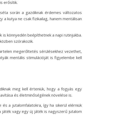
 erősítik.
A séta során a gazdiknak érdemes változatos
y a kutya ne csak fizikailag, hanem mentálisan
k is könnyedén beépíthetnek a napi rutinjukba.
iközben szórakozik.
hirtelen megerőltetés sérülésekhez vezethet,
tyák mentális stimulációját is figyelembe kell
diknak meg kell érteniük, hogy a fogyás egy
avítása és életminőségének növelése is.
s a jutalomfalatokra, így ha sikerül elérniük
 játék vagy egy új játék is nagyszerű jutalom