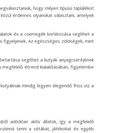
egválasztaniuk, hogy milyen típusú táplálékot
ok közül érdemes olyanokat választani, amelyek
falatok és a csemegék korlátozása segíthet a
s figyeljenek. Az egészséges zöldségek, mint
betartása segíthet a kutyák anyagcseréjének
 a megfelelő étrend kialakításában, figyelembe
A kutyáknak mindig legyen elegendő friss víz a
ől adódóan aktív állatok, így a megfelelő
utinná tenni a sétákat, játékokat és egyéb