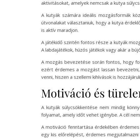
aktivitásokat, amelyek nemcsak a kutya súlycsö
A kutyák számára ideális mozgásformák közé
útvonalakat választaniuk, hogy a kutya érdekl
is aktív maradjon.
A játékidő szintén fontos része a kutyák mozg
A labdajátékok, húzós játékok vagy akár a bú
A mozgás bevezetése során fontos, hogy foko
ezért érdemes a mozgást lassan bevezetni, és 
venni, hiszen a szellemi kihívások is hozzájáru
Motiváció és türele
A kutyák súlycsökkentése nem mindig könnyű
folyamat, amely időt vehet igénybe. A cél n
A motiváció fenntartása érdekében érdemes po
egy kis előrelépést, érdemes megjutalmazni ő