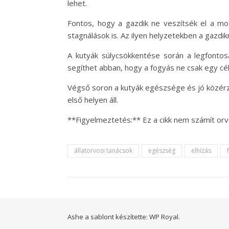
lehet.
Fontos, hogy a gazdik ne veszítsék el a mo
stagnálások is. Az ilyen helyzetekben a gazdik
A kutyák súlycsökkentése során a legfontos
segíthet abban, hogy a fogyás ne csak egy cé
Végső soron a kutyák egészsége és jó közérze
első helyen áll.
**Figyelmeztetés:** Ez a cikk nem számít or
állatorvosi tanácsok
egészség
elhízás
Ashe a sablont készítette:
WP Royal
.