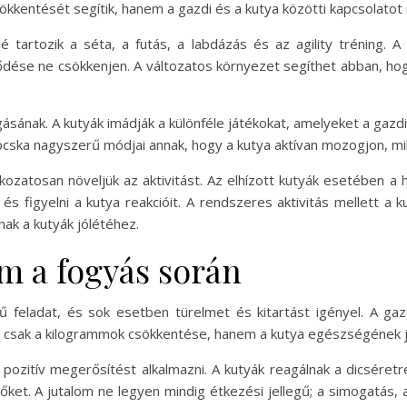
kkentését segítik, hanem a gazdi és a kutya közötti kapcsolatot is
 tartozik a séta, a futás, a labdázás és az agility tréning. 
ődése ne csökkenjen. A változatos környezet segíthet abban, hog
ásának. A kutyák imádják a különféle játékokat, amelyeket a gazdi
jócska nagyszerű módjai annak, hogy a kutya aktívan mozogjon, m
zatosan növeljük az aktivitást. Az elhízott kutyák esetében a 
figyelni a kutya reakcióit. A rendszeres aktivitás mellett a ku
lnak a kutyák jólétéhez.
m a fogyás során
 feladat, és sok esetben türelmet és kitartást igényel. A gaz
em csak a kilogrammok csökkentése, hanem a kutya egészségének j
zitív megerősítést alkalmazni. A kutyák reagálnak a dicséretre é
ket. A jutalom ne legyen mindig étkezési jellegű; a simogatás, a