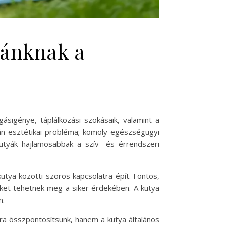
yánknak a
sigénye, táplálkozási szokásaik, valamint a
pán esztétikai probléma; komoly egészségügyi
kutyák hajlamosabbak a szív- és érrendszeri
tya közötti szoros kapcsolatra épít. Fontos,
eket tehetnek meg a siker érdekében. A kutya
n.
ra összpontosítsunk, hanem a kutya általános