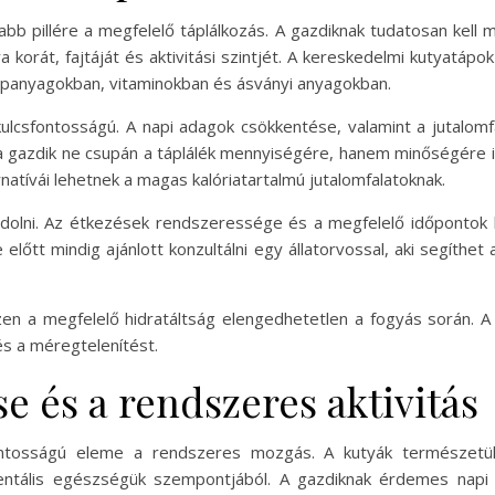
bb pillére a megfelelő táplálkozás. A gazdiknak tudatosan kell m
korát, fajtáját és aktivitási szintjét. A kereskedelmi kutyatáp
ápanyagokban, vitaminokban és ásványi anyagokban.
ulcsfontosságú. A napi adagok csökkentése, valamint a jutalom
 a gazdik ne csupán a táplálék mennyiségére, hanem minőségére i
natívái lehetnek a magas kalóriatartalmú jutalomfalatoknak.
ndolni. Az étkezések rendszeressége és a megfelelő időpontok 
előtt mindig ajánlott konzultálni egy állatorvossal, aki segíthet
iszen a megfelelő hidratáltság elengedhetetlen a fogyás során. 
s a méregtelenítést.
e és a rendszeres aktivitás
ontosságú eleme a rendszeres mozgás. A kutyák természetükb
entális egészségük szempontjából. A gazdiknak érdemes napi r