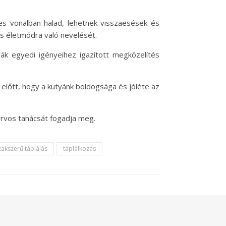
es vonalban halad, lehetnek visszaesések és
ges életmódra való nevelését.
ák egyedi igényeihez igazított megközelítés
előtt, hogy a kutyánk boldogsága és jóléte az
orvos tanácsát fogadja meg.
zakszerű táplálás
táplálkozás