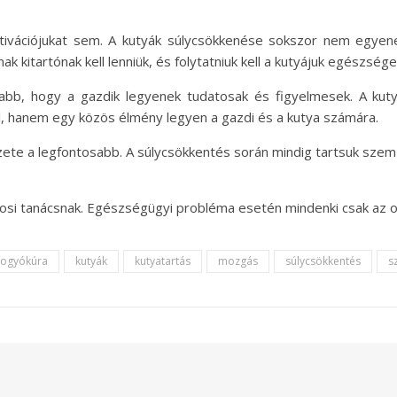
tivációjukat sem. A kutyák súlycsökkenése sokszor nem egyen
nak kitartónak kell lenniük, és folytatniuk kell a kutyájuk egészsé
abb, hogy a gazdik legyenek tudatosak és figyelmesek. A kuty
l, hanem egy közös élmény legyen a gazdi és a kutya számára.
te a legfontosabb. A súlycsökkentés során mindig tartsuk szem 
vosi tanácsnak. Egészségügyi probléma esetén mindenki csak az 
fogyókúra
kutyák
kutyatartás
mozgás
súlycsökkentés
s