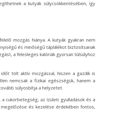
gíthetnek a kutyák súlycsökkentésében, így
gfelelő mozgás hiánya. A kutyák gyakran nem
nnyiségű és minőségű táplálékot biztosítsanak
ást, a felesleges kalóriák gyorsan túlsúlyhoz
őt tölt aktív mozgással, hiszen a gazdik is
tlen nemcsak a fizikai egészségük, hanem a
tovább súlyosbítja a helyzetet.
a cukorbetegség, az ízületi gyulladások és a
zás megelőzése és kezelése érdekében fontos,