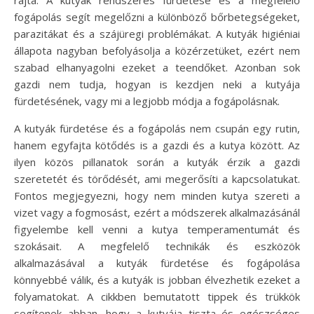
fogápolás segít megelőzni a különböző bőrbetegségeket,
parazitákat és a szájüregi problémákat. A kutyák higiéniai
állapota nagyban befolyásolja a közérzetüket, ezért nem
szabad elhanyagolni ezeket a teendőket. Azonban sok
gazdi nem tudja, hogyan is kezdjen neki a kutyája
fürdetésének, vagy mi a legjobb módja a fogápolásnak.
A kutyák fürdetése és a fogápolás nem csupán egy rutin,
hanem egyfajta kötődés is a gazdi és a kutya között. Az
ilyen közös pillanatok során a kutyák érzik a gazdi
szeretetét és törődését, ami megerősíti a kapcsolatukat.
Fontos megjegyezni, hogy nem minden kutya szereti a
vizet vagy a fogmosást, ezért a módszerek alkalmazásánál
figyelembe kell venni a kutya temperamentumát és
szokásait. A megfelelő technikák és eszközök
alkalmazásával a kutyák fürdetése és fogápolása
könnyebbé válik, és a kutyák is jobban élvezhetik ezeket a
folyamatokat. A cikkben bemutatott tippek és trükkök
segítenek abban, hogy a kutyája tiszta és egészséges