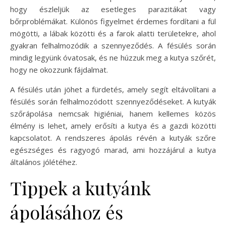
hogy észleljük az esetleges parazitákat vagy
bőrproblémákat. Különös figyelmet érdemes fordítani a fül
mögötti, a lábak közötti és a farok alatti területekre, ahol
gyakran felhalmozódik a szennyeződés. A fésülés során
mindig legyünk óvatosak, és ne húzzuk meg a kutya szőrét,
hogy ne okozzunk fájdalmat.
A fésülés után jöhet a fürdetés, amely segít eltávolítani a
fésülés során felhalmozódott szennyeződéseket. A kutyák
szőrápolása nemcsak higiéniai, hanem kellemes közös
élmény is lehet, amely erősíti a kutya és a gazdi közötti
kapcsolatot. A rendszeres ápolás révén a kutyák szőre
egészséges és ragyogó marad, ami hozzájárul a kutya
általános jólétéhez.
Tippek a kutyánk
ápolásához és