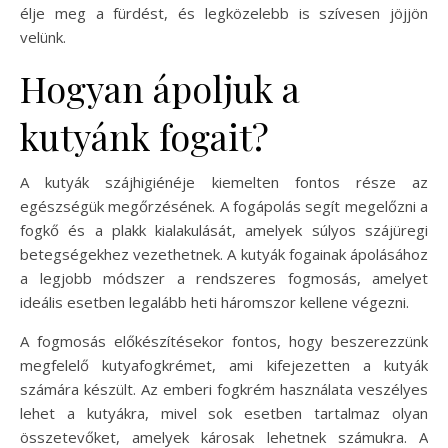
élje meg a fürdést, és legközelebb is szívesen jöjjön
velünk.
Hogyan ápoljuk a
kutyánk fogait?
A kutyák szájhigiénéje kiemelten fontos része az
egészségük megőrzésének. A fogápolás segít megelőzni a
fogkő és a plakk kialakulását, amelyek súlyos szájüregi
betegségekhez vezethetnek. A kutyák fogainak ápolásához
a legjobb módszer a rendszeres fogmosás, amelyet
ideális esetben legalább heti háromszor kellene végezni.
A fogmosás előkészítésekor fontos, hogy beszerezzünk
megfelelő kutyafogkrémet, ami kifejezetten a kutyák
számára készült. Az emberi fogkrém használata veszélyes
lehet a kutyákra, mivel sok esetben tartalmaz olyan
összetevőket, amelyek károsak lehetnek számukra. A