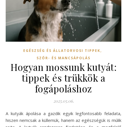
,
EGÉSZSÉG ÉS ÁLLATORVOSI TIPPEK
SZŐR- ÉS MANCSÁPOLÁS
Hogyan mossunk kutyát:
tippek és trükkök a
fogápoláshoz
2025.05.06.
A kutyák ápolása a gazdik egyik legfontosabb feladata,
hiszen nemcsak a küllemük, hanem az egészségük is múlik
rajta. A kutyák rendszeres fürdetése és a megfelelő