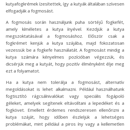
kutyafogkrémek ízesítettek, így a kutyák általában szívesen
elfogadják a fogmosást.
A fogmosás során használjunk puha sörtéjű fogkefét,
amely kíméletes a kutya ínyével. Kezdjük a kutya
megszoktatásával a fogmosáshoz. Először csak a
fogkrémet kenjük a kutya szájába, majd fokozatosan
vezessük be a fogkefe használatát. A fogmosást mindig a
kutya számára kényelmes pozícióban végezzük, és
dicsérjük meg a kutyát, hogy pozitív élményként élje meg
ezt a folyamatot.
Ha a kutya nem tolerálja a fogmosást, alternatív
megoldásokat is lehet alkalmazni. Például használhatunk
fogtisztító rágcsálnivalókat vagy speciális fogápoló
géleket, amelyek segítenek eltávolítani a lepedéket és a
fogkövet. Emellett érdemes rendszeresen ellenőrizni a
kutya száját, hogy időben észleljük a lehetséges
problémákat, mint például a piros íny vagy a kellemetlen