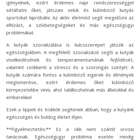
igényelnek, ezért érdemes napi rendszerességgel
sétáltatni őket, játszani velük és különböző kutyás
sportokat kipróbálni. Az aktív életmód segít megelőzni az
elhízást, a szívbetegségeket és más egészségügyi
problémákat.
A kutyák szocializálása is kulcsszerepet játszik az
egészségükben. A megfelelő szocializáció segíti a kutyák
viselkedésének és temperamentumának fejlődését,
valamint csökkenti a stressz és a szorongás szintjét. A
kutyák számára fontos a különböző ingerek és élmények
megismerése, ezért érdemes őket különböző
környezetekbe vinni, ahol találkozhatnak más állatokkal és
emberekkel.
Ezek a tippek és trükkök segítenek abban, hogy a kutyánk
egészséges és boldog életet éljen.
**Figyelmeztetés:** Ez a cikk nem számít orvosi
tanácsnak. Egészségügyi probléma esetén mindig