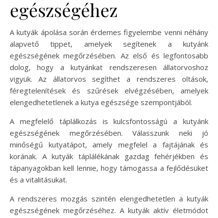
egészségéhez
A kutyák ápolása során érdemes figyelembe venni néhány
alapvető tippet, amelyek segítenek a kutyánk
egészségének megőrzésében. Az első és legfontosabb
dolog, hogy a kutyánkat rendszeresen állatorvoshoz
vigyük. Az állatorvos segíthet a rendszeres oltások,
féregtelenítések és szűrések elvégzésében, amelyek
elengedhetetlenek a kutya egészsége szempontjából.
A megfelelő táplálkozás is kulcsfontosságú a kutyánk
egészségének megőrzésében. Válasszunk neki jó
minőségű kutyatápot, amely megfelel a fajtájának és
korának. A kutyák táplálékának gazdag fehérjékben és
tápanyagokban kell lennie, hogy támogassa a fejlődésüket
és a vitalitásukat.
A rendszeres mozgás szintén elengedhetetlen a kutyák
egészségének megőrzéséhez. A kutyák aktív életmódot