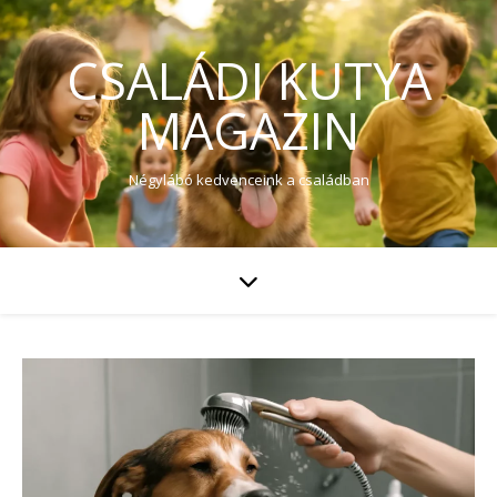
CSALÁDI KUTYA
MAGAZIN
Négylábó kedvenceink a családban