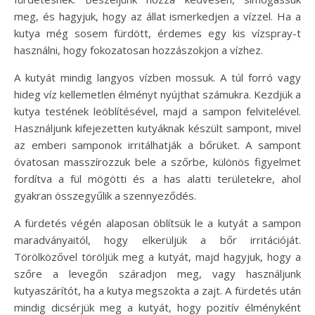
meg, és hagyjuk, hogy az állat ismerkedjen a vízzel. Ha a
kutya még sosem fürdött, érdemes egy kis vízspray-t
használni, hogy fokozatosan hozzászokjon a vízhez.
A kutyát mindig langyos vízben mossuk. A túl forró vagy
hideg víz kellemetlen élményt nyújthat számukra. Kezdjük a
kutya testének leöblítésével, majd a sampon felvitelével.
Használjunk kifejezetten kutyáknak készült sampont, mivel
az emberi samponok irritálhatják a bőrüket. A sampont
óvatosan masszírozzuk bele a szőrbe, különös figyelmet
fordítva a fül mögötti és a has alatti területekre, ahol
gyakran összegyűlik a szennyeződés.
A fürdetés végén alaposan öblítsük le a kutyát a sampon
maradványaitól, hogy elkerüljük a bőr irritációját.
Törölközővel töröljük meg a kutyát, majd hagyjuk, hogy a
szőre a levegőn száradjon meg, vagy használjunk
kutyaszárítót, ha a kutya megszokta a zajt. A fürdetés után
mindig dicsérjük meg a kutyát, hogy pozitív élményként