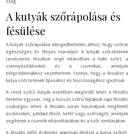
szag.
A kutyák szőrápolása és
fésülése
A kutyák szőrápolása elengedhetetlen ahhoz, hogy szőrük
egészséges és fényes maradjon. A kutyák szőrzetének
rendszeres fésülése segít eltávolítani a hulló szőrt, a
szennyeződéseket és a csomókat, amelyek
bőrproblémákhoz vezethetnek. Fontos, hogy a fésülést a
kutya szőrzetének típusához és hosszúságához igazítsuk.
A rövid szőrű kutyák esetében elegendő lehet a fésülés
hetente egyszer, míg a hosszú szőrű fajtáknál napi fésülés
szükséges lehet. A fésülés során használjunk megfelelő
eszközöket, például fésűt, kefét vagy szőrvágót, amelyek
segítenek a csomók eltávolításában és a szőr simításában.
A fésülés előtt érdemes alaposan átnézni a kutya szőrét,