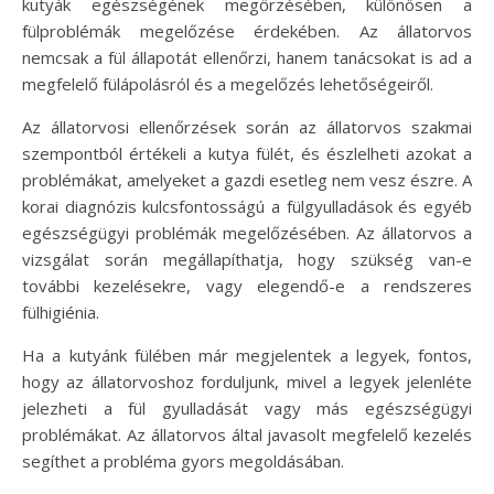
kutyák egészségének megőrzésében, különösen a
fülproblémák megelőzése érdekében. Az állatorvos
nemcsak a fül állapotát ellenőrzi, hanem tanácsokat is ad a
megfelelő fülápolásról és a megelőzés lehetőségeiről.
Az állatorvosi ellenőrzések során az állatorvos szakmai
szempontból értékeli a kutya fülét, és észlelheti azokat a
problémákat, amelyeket a gazdi esetleg nem vesz észre. A
korai diagnózis kulcsfontosságú a fülgyulladások és egyéb
egészségügyi problémák megelőzésében. Az állatorvos a
vizsgálat során megállapíthatja, hogy szükség van-e
további kezelésekre, vagy elegendő-e a rendszeres
fülhigiénia.
Ha a kutyánk fülében már megjelentek a legyek, fontos,
hogy az állatorvoshoz forduljunk, mivel a legyek jelenléte
jelezheti a fül gyulladását vagy más egészségügyi
problémákat. Az állatorvos által javasolt megfelelő kezelés
segíthet a probléma gyors megoldásában.