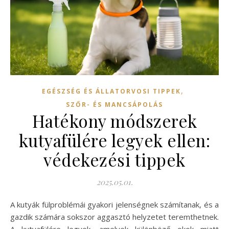
,
EGÉSZSÉG ÉS ÁLLATORVOSI TIPPEK
SZŐR- ÉS MANCSÁPOLÁS
Hatékony módszerek
kutyafülére legyek ellen:
védekezési tippek
2025.05.01.
A kutyák fülproblémái gyakori jelenségnek számítanak, és a
gazdik számára sokszor aggasztó helyzetet teremthetnek.
A kutyafülére legyek, amelyek különböző okok miatt