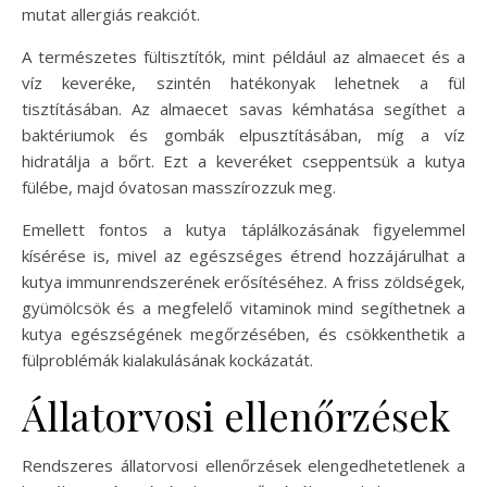
mutat allergiás reakciót.
A természetes fültisztítók, mint például az almaecet és a
víz keveréke, szintén hatékonyak lehetnek a fül
tisztításában. Az almaecet savas kémhatása segíthet a
baktériumok és gombák elpusztításában, míg a víz
hidratálja a bőrt. Ezt a keveréket cseppentsük a kutya
fülébe, majd óvatosan masszírozzuk meg.
Emellett fontos a kutya táplálkozásának figyelemmel
kísérése is, mivel az egészséges étrend hozzájárulhat a
kutya immunrendszerének erősítéséhez. A friss zöldségek,
gyümölcsök és a megfelelő vitaminok mind segíthetnek a
kutya egészségének megőrzésében, és csökkenthetik a
fülproblémák kialakulásának kockázatát.
Állatorvosi ellenőrzések
Rendszeres állatorvosi ellenőrzések elengedhetetlenek a