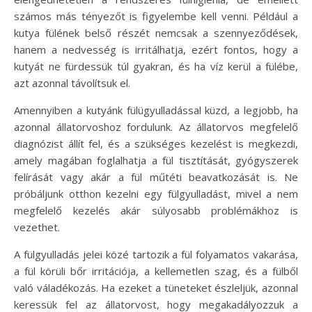
számos más tényezőt is figyelembe kell venni. Például a
kutya fülének belső részét nemcsak a szennyeződések,
hanem a nedvesség is irritálhatja, ezért fontos, hogy a
kutyát ne fürdessük túl gyakran, és ha víz kerül a fülébe,
azt azonnal távolítsuk el.
Amennyiben a kutyánk fülügyulladással küzd, a legjobb, ha
azonnal állatorvoshoz fordulunk. Az állatorvos megfelelő
diagnózist állít fel, és a szükséges kezelést is megkezdi,
amely magában foglalhatja a fül tisztítását, gyógyszerek
felírását vagy akár a fül műtéti beavatkozását is. Ne
próbáljunk otthon kezelni egy fülgyulladást, mivel a nem
megfelelő kezelés akár súlyosabb problémákhoz is
vezethet.
A fülgyulladás jelei közé tartozik a fül folyamatos vakarása,
a fül körüli bőr irritációja, a kellemetlen szag, és a fülből
való váladékozás. Ha ezeket a tüneteket észleljük, azonnal
keressük fel az állatorvost, hogy megakadályozzuk a