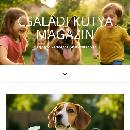
CSALÁDI KUTYA
MAGAZIN
Négylábó kedvenceink a családban