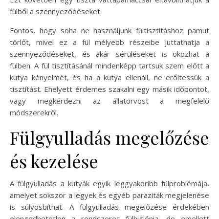
fülből a szennyeződéseket.
Fontos, hogy soha ne használjunk fültisztításhoz pamut
törlőt, mivel ez a fül mélyebb részeibe juttathatja a
szennyeződéseket, és akár sérüléseket is okozhat a
fülben. A fül tisztításánál mindenképp tartsuk szem előtt a
kutya kényelmét, és ha a kutya ellenáll, ne erőltessük a
tisztítást. Ehelyett érdemes szakalni egy másik időpontot,
vagy megkérdezni az állatorvost a megfelelő
módszerekről.
Fülgyulladás megelőzése
és kezelése
A fülgyulladás a kutyák egyik leggyakoribb fülproblémája,
amelyet sokszor a legyek és egyéb paraziták megjelenése
is súlyosbíthat. A fülgyulladás megelőzése érdekében
elengedhetetlen a rendszeres fülhigiénia, de emellett