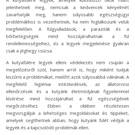
jelenhetnek meg, nemcsak a kedvencek kényelmét
zavarhatják meg, hanem súlyosabb egészségügyi
problémákhoz is vezethetnek, ha nem foglalkozunk velük
megfelelően. A fülgyulladások, a paraziták és a
bőrbetegségek mind hozzájárulhatnak a fül
rendellenességeihez, és a legyek megjelenése gyakran
csak a jéghegy csúcsa.
A kutyafülére legyek elleni védekezés nem csupán a
megelőzésről szól, hanem arról is, hogy miként tudjuk
kiszűrni a problémákat, mielőtt azok súlyosabbá válnának. A
megfelelő higiéniai intézkedések, az állatorvosi
ellenőrzések és a kutyánk életmódjának figyelemmel
kísérése mind hozzájárulhat a fül egészségének
megőrzéséhez. Ebben a cikkben részletesen
megvizsgáljuk a lehetséges megoldásokat és tippeket,
amelyek segíthetnek abban, hogy kutyánk fülét védjük a
legyek és a kapcsolódó problémák ellen.