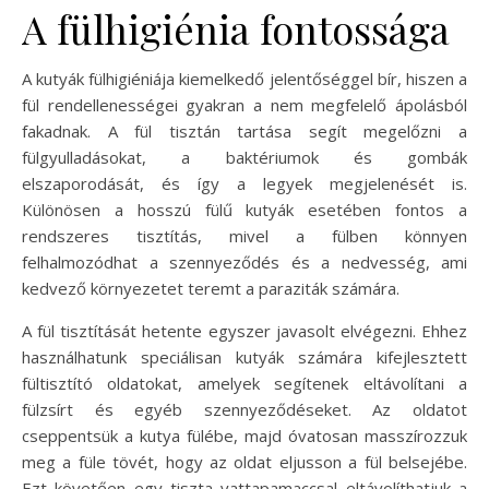
A fülhigiénia fontossága
A kutyák fülhigiéniája kiemelkedő jelentőséggel bír, hiszen a
fül rendellenességei gyakran a nem megfelelő ápolásból
fakadnak. A fül tisztán tartása segít megelőzni a
fülgyulladásokat, a baktériumok és gombák
elszaporodását, és így a legyek megjelenését is.
Különösen a hosszú fülű kutyák esetében fontos a
rendszeres tisztítás, mivel a fülben könnyen
felhalmozódhat a szennyeződés és a nedvesség, ami
kedvező környezetet teremt a paraziták számára.
A fül tisztítását hetente egyszer javasolt elvégezni. Ehhez
használhatunk speciálisan kutyák számára kifejlesztett
fültisztító oldatokat, amelyek segítenek eltávolítani a
fülzsírt és egyéb szennyeződéseket. Az oldatot
cseppentsük a kutya fülébe, majd óvatosan masszírozzuk
meg a füle tövét, hogy az oldat eljusson a fül belsejébe.
Ezt követően egy tiszta vattapamaccsal eltávolíthatjuk a