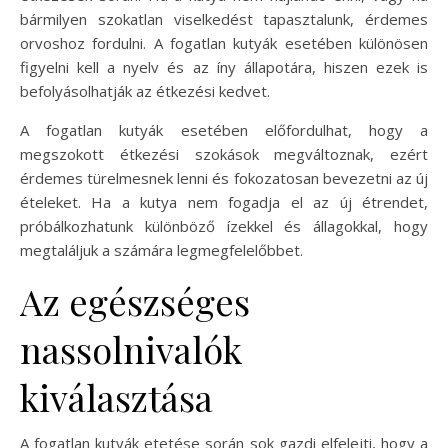
bármilyen szokatlan viselkedést tapasztalunk, érdemes
orvoshoz fordulni. A fogatlan kutyák esetében különösen
figyelni kell a nyelv és az íny állapotára, hiszen ezek is
befolyásolhatják az étkezési kedvet.
A fogatlan kutyák esetében előfordulhat, hogy a
megszokott étkezési szokások megváltoznak, ezért
érdemes türelmesnek lenni és fokozatosan bevezetni az új
ételeket. Ha a kutya nem fogadja el az új étrendet,
próbálkozhatunk különböző ízekkel és állagokkal, hogy
megtaláljuk a számára legmegfelelőbbet.
Az egészséges
nassolnivalók
kiválasztása
A fogatlan kutyák etetése során sok gazdi elfelejti, hogy a