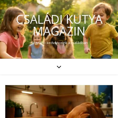
CSALÁDI KUTYA
MAGAZIN
Négylábó kedvenceink a családban