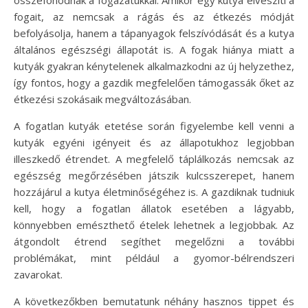
fogait, az nemcsak a rágás és az étkezés módját
befolyásolja, hanem a tápanyagok felszívódását és a kutya
általános egészségi állapotát is. A fogak hiánya miatt a
kutyák gyakran kénytelenek alkalmazkodni az új helyzethez,
így fontos, hogy a gazdik megfelelően támogassák őket az
étkezési szokásaik megváltozásában.
A fogatlan kutyák etetése során figyelembe kell venni a
kutyák egyéni igényeit és az állapotukhoz legjobban
illeszkedő étrendet. A megfelelő táplálkozás nemcsak az
egészség megőrzésében játszik kulcsszerepet, hanem
hozzájárul a kutya életminőségéhez is. A gazdiknak tudniuk
kell, hogy a fogatlan állatok esetében a lágyabb,
könnyebben emészthető ételek lehetnek a legjobbak. Az
átgondolt étrend segíthet megelőzni a további
problémákat, mint például a gyomor-bélrendszeri
zavarokat.
A következőkben bemutatunk néhány hasznos tippet és