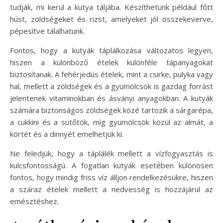
tudják, mi kerül a kutya táljába. Készíthetünk például főtt
húst, zöldségeket és rizst, amelyeket jól összekeverve,
pépesítve tálalhatunk.
Fontos, hogy a kutyák táplálkozása változatos legyen,
hiszen a különböző ételek különféle tápanyagokat
biztosítanak. A fehérjedús ételek, mint a csirke, pulyka vagy
hal, mellett a zöldségek és a gyümölcsök is gazdag forrást
jelentenek vitaminokban és ásványi anyagokban. A kutyák
számára biztonságos zöldségek közé tartozik a sárgarépa,
a cukkini és a sütőtök, míg gyümölcsök közül az almát, a
körtét és a dinnyét emelhetjük ki.
Ne feledjük, hogy a táplálék mellett a vízfogyasztás is
kulcsfontosságú. A fogatlan kutyák esetében különösen
fontos, hogy mindig friss víz álljon rendelkezésükre, hiszen
a száraz ételek mellett a nedvesség is hozzájárul az
emésztéshez.