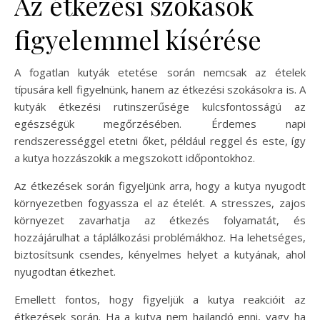
Az étkezési szokások
figyelemmel kísérése
A fogatlan kutyák etetése során nemcsak az ételek
típusára kell figyelnünk, hanem az étkezési szokásokra is. A
kutyák étkezési rutinszerűsége kulcsfontosságú az
egészségük megőrzésében. Érdemes napi
rendszerességgel etetni őket, például reggel és este, így
a kutya hozzászokik a megszokott időpontokhoz.
Az étkezések során figyeljünk arra, hogy a kutya nyugodt
környezetben fogyassza el az ételét. A stresszes, zajos
környezet zavarhatja az étkezés folyamatát, és
hozzájárulhat a táplálkozási problémákhoz. Ha lehetséges,
biztosítsunk csendes, kényelmes helyet a kutyának, ahol
nyugodtan étkezhet.
Emellett fontos, hogy figyeljük a kutya reakcióit az
étkezések során. Ha a kutya nem hajlandó enni, vagy ha