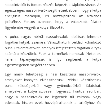
nassolnivalók is fontos részét képezik a táplálkozásnak. Az
egészséges nassolnivalók segíthetnek abban, hogy a kutya
energikus maradjon, és hozzájárulnak az általános
jólétéhez. Fontos azonban, hogy a választott falatok
figyelembe vegyék a kutya állapotát.
A puha, rágás nélküli nassolnivalók ideálisak lehetnek
fogatlan kutyák számára. Választhatunk például különböző
puha jutalomfalatokat, amelyek kifejezetten fogatlan kutyák
számára készültek. Ezek a termékek nemcsak ízletesek,
hanem tápanyagdúsak is, így segítenek a kutya
egészségének megőrzésében.
Egy másik lehetőség a házi készítésű nassolnivalók,
amelyeket könnyen elkészíthetünk. Például készíthetünk
puha zöldségekből vagy gyümölcsökből falatokat,
amelyeket a kutya szívesen fogyaszt. Fontos azonban,
hogy a nassolnivalók ne legyenek túl zsírosak vagy
cukrosak, hiszen ezek hozzájárulhatnak a túlsúlyhoz és