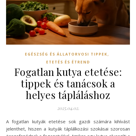
,
EGÉSZSÉG ÉS ÁLLATORVOSI TIPPEK
ETETÉS ÉS ÉTREND
Fogatlan kutya etetése:
tippek és tanácsok a
helyes tápláláshoz
2025.04.02.
A fogatlan kutyák etetése sok gazdi számára kihívást
jelenthet, hiszen a kutyák táplálkozási szokásai szorosan
összefonódnak a fogazatukkal. Amikor egy kutya elveszíti a