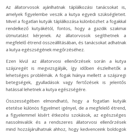
Az állatorvosok ajánlhatnak táplálkozási tanácsokat is,
amelyek figyelembe veszik a kutya egyedi szükségleteit.
Mivel a fogatlan kutyák táplálkozása különbözhet a fogakkal
rendelkező kutyákétól, fontos, hogy a gazdik szakmai
útmutatást kérjenek. Az állatorvosok segíthetnek a
megfelelő étrend összeállításában, és tanácsokat adhatnak
a kutya egészségének megőrzéséhez.
Ezen kívül az állatorvosi ellenőrzések során a kutya
szájüregét is megvizsgálják, így időben észlelhetők a
lehetséges problémák. A fogak hiánya mellett a szájüregi
betegségek, gyulladások vagy fertőzések is jelentős
hatással lehetnek a kutya egészségére.
Összességében elmondható, hogy a fogatlan kutyák
etetése különös figyelmet igényel, de a megfelelő étrend,
a figyelemmel kísért étkezési szokások, az egészséges
nassolnivalók és a rendszeres állatorvosi ellenőrzések
mind hozzájárulhatnak ahhoz, hogy kedvenceink boldogok