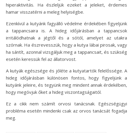
hiperaktivitás. Ha észleljük ezeket a jeleket, érdemes
hamar visszatérni a meleg helyiségbe.
Ezenkívül a kutyánk fagyálló védelme érdekében figyeljünk
a tappancsaira is. A hideg időjárásban a tappancsok
irritálódhatnak a jégtől és a sótól, amelyet az utakra
szórnak. Ha észrevesszük, hogy a kutya lábai pirosak, vagy
ha sántít, azonnal vizsgáljuk meg a tappancsait, és szükség
esetén keressük fel az állatorvost.
A kutyák egészsége és jóléte a kutyatartók felelőssége. A
hideg időjárásban különösen fontos, hogy figyeljünk a
kutyánk jeleire, és tegyünk meg mindent annak érdekében,
hogy megóvjuk őket a hideg viszontagságaitól.
Ez a cikk nem számít orvosi tanácsnak. Egészségügyi
probléma esetén mindenki csak az orvos tanácsát fogadja
meg.