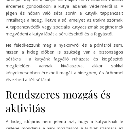
érdemes gondoskodni a kutya lábainak védelméről is. A
jégen és hóban való séta során a kutyák tappancsait
irritálhatja a hideg, illetve a só, amelyet az utakra szórnak.
A tappancsvédők vagy speciális kutyacsizmák segíthetnek
megvédeni a kutya lábát a sérülésektől és a fagyástól.
Ne feledkezzünk meg a nyakörvről és a pórázról sem,
hiszen a hideg időben is szükség van a biztonságos
sétákra. Ha kutyánk fagyálló ruházata és kiegészítői
megfelelően vannak kiválasztva, akkor sokkal
kényelmesebben érezheti magát a hidegben, és örömmel
élvezheti a téli sétákat.
Rendszeres mozgás és
aktivitás
A hideg időjárás nem jelenti azt, hogy a kutyánknak le
kellene mondania a napi mozgásról. A kutyák számára az