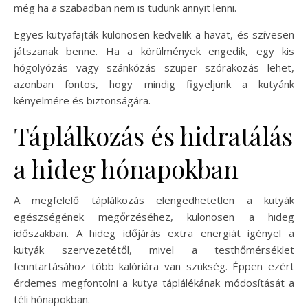
még ha a szabadban nem is tudunk annyit lenni.
Egyes kutyafajták különösen kedvelik a havat, és szívesen
játszanak benne. Ha a körülmények engedik, egy kis
hógolyózás vagy szánkózás szuper szórakozás lehet,
azonban fontos, hogy mindig figyeljünk a kutyánk
kényelmére és biztonságára.
Táplálkozás és hidratálás
a hideg hónapokban
A megfelelő táplálkozás elengedhetetlen a kutyák
egészségének megőrzéséhez, különösen a hideg
időszakban. A hideg időjárás extra energiát igényel a
kutyák szervezetétől, mivel a testhőmérséklet
fenntartásához több kalóriára van szükség. Éppen ezért
érdemes megfontolni a kutya táplálékának módosítását a
téli hónapokban.