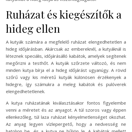
Ruházat és kiegészítők a
hideg ellen
A kutyák számára a megfelelő ruházat elengedhetetlen a
hideg időjárásban. Akárcsak az embereknél, a kutyáknál is
léteznek speciális, időjárásálló kabátok, amelyek segítenek
megőrizni a testhőt. A kutyák szőrzete változó, és nem
minden kutya bírja el a hideg időjárást ugyanúgy. A rövid
szőrű vagy kis méretű kutyák különösen érzékenyek a
hidegre, így számukra a meleg kabátok és pulóverek
elengedhetetlenek.
A kutya ruházatának kiválasztásakor fontos figyelembe
venni a méretet és az anyagot. A túl szoros vagy éppen
ellenkezőleg, túl laza ruházat kényelmetlenséget okozhat.
Az anyag legyen vízlepergető, hogy a nedvesség ne
hatoljon be, és a kutya ne hűljön le. A kabátok mellett