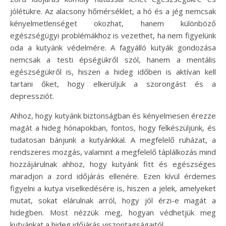
jólétükre. Az alacsony hőmérséklet, a hó és a jég nemcsak
kényelmetlenséget okozhat, hanem különböző
egészségügyi problémákhoz is vezethet, ha nem figyelünk
oda a kutyánk védelmére. A fagyálló kutyák gondozása
nemcsak a testi épségükről szól, hanem a mentális
egészségükről is, hiszen a hideg időben is aktívan kell
tartani őket, hogy elkerüljük a szorongást és a
depressziót.
Ahhoz, hogy kutyánk biztonságban és kényelmesen érezze
magát a hideg hónapokban, fontos, hogy felkészüljünk, és
tudatosan bánjunk a kutyánkkal. A megfelelő ruházat, a
rendszeres mozgás, valamint a megfelelő táplálkozás mind
hozzájárulnak ahhoz, hogy kutyánk fitt és egészséges
maradjon a zord időjárás ellenére. Ezen kívül érdemes
figyelni a kutya viselkedésére is, hiszen a jelek, amelyeket
mutat, sokat elárulnak arról, hogy jól érzi-e magát a
hidegben. Most nézzük meg, hogyan védhetjük meg
kutyánkat a hideg időjárás viszontagságaitól.