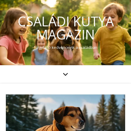
CSALÁDI KUTYA
MAGAZIN
Négylábó kedvenceink a családban