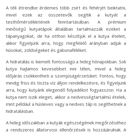
A téli étrendbe érdemes több zsírt és fehérjét beiktatni,
mivel ezek az összetevők segítik a kutyát a
testhőmérsékletének fenntartásában. A prémium
minőségű kutyatápok általában tartalmazzák ezeket a
tápanyagokat, de ha otthon készítjük el a kutya ételeit,
akkor figyeljünk arra, hogy megfelelő arányban adjuk a
húsokat, zöldségeket és gabonaféléket.
A hidratálás is kiemelt fontosságú a hideg hónapokban. Sok
kutya hajlamos kevesebbet inni télen, mivel a hideg
időjárás csökkentheti a szomjúságérzetüket. Fontos, hogy
mindig friss és tiszta víz álljon rendelkezésre, és figyeljünk
arra, hogy kutyánk elegendő folyadékot fogyasszon. Ha a
kutya nem iszik eleget, akkor a nedvességtartalmú ételek,
mint például a húsleves vagy a nedves táp is segíthetnek a
hidratálásban.
A hideg időszakban a kutyák egészségének megőrzéséhez
a rendszeres állatorvosi ellenőrzések is hozzájárulnak. A