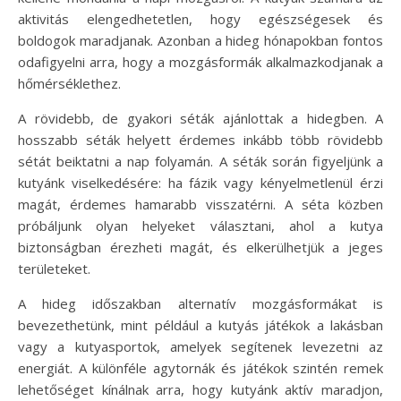
aktivitás elengedhetetlen, hogy egészségesek és
boldogok maradjanak. Azonban a hideg hónapokban fontos
odafigyelni arra, hogy a mozgásformák alkalmazkodjanak a
hőmérséklethez.
A rövidebb, de gyakori séták ajánlottak a hidegben. A
hosszabb séták helyett érdemes inkább több rövidebb
sétát beiktatni a nap folyamán. A séták során figyeljünk a
kutyánk viselkedésére: ha fázik vagy kényelmetlenül érzi
magát, érdemes hamarabb visszatérni. A séta közben
próbáljunk olyan helyeket választani, ahol a kutya
biztonságban érezheti magát, és elkerülhetjük a jeges
területeket.
A hideg időszakban alternatív mozgásformákat is
bevezethetünk, mint például a kutyás játékok a lakásban
vagy a kutyasportok, amelyek segítenek levezetni az
energiát. A különféle agytornák és játékok szintén remek
lehetőséget kínálnak arra, hogy kutyánk aktív maradjon,