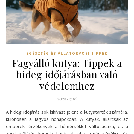
EGÉSZSÉG ÉS ÁLLATORVOSI TIPPEK
Fagyálló kutya: Tippek a
hideg időjárásban való
védelemhez
2025.07.16.
A hideg időjárás sok kihívást jelent a kutyatartók számára,
különösen a fagyos hónapokban. A kutyák, akárcsak az
emberek, érzékenyek a hőmérséklet változásaira, és a
zord időjárás komoly hatással lehet egészségükre és