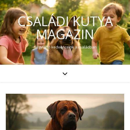
CSALÁDI KUTYA
MAGAZIN
Négylábó kedvenceink a családban