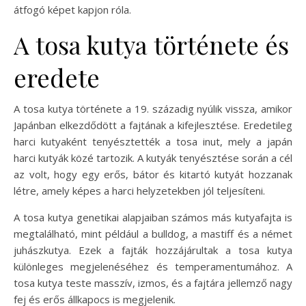
átfogó képet kapjon róla.
A tosa kutya története és
eredete
A tosa kutya története a 19. századig nyúlik vissza, amikor
Japánban elkezdődött a fajtának a kifejlesztése. Eredetileg
harci kutyaként tenyésztették a tosa inut, mely a japán
harci kutyák közé tartozik. A kutyák tenyésztése során a cél
az volt, hogy egy erős, bátor és kitartó kutyát hozzanak
létre, amely képes a harci helyzetekben jól teljesíteni.
A tosa kutya genetikai alapjaiban számos más kutyafajta is
megtalálható, mint például a bulldog, a mastiff és a német
juhászkutya. Ezek a fajták hozzájárultak a tosa kutya
különleges megjelenéséhez és temperamentumához. A
tosa kutya teste masszív, izmos, és a fajtára jellemző nagy
fej és erős állkapocs is megjelenik.