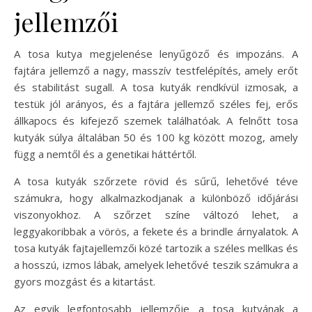
jellemzői
A tosa kutya megjelenése lenyűgöző és impozáns. A
fajtára jellemző a nagy, masszív testfelépítés, amely erőt
és stabilitást sugall. A tosa kutyák rendkívül izmosak, a
testük jól arányos, és a fajtára jellemző széles fej, erős
állkapocs és kifejező szemek találhatóak. A felnőtt tosa
kutyák súlya általában 50 és 100 kg között mozog, amely
függ a nemtől és a genetikai háttértől.
A tosa kutyák szőrzete rövid és sűrű, lehetővé téve
számukra, hogy alkalmazkodjanak a különböző időjárási
viszonyokhoz. A szőrzet színe változó lehet, a
leggyakoribbak a vörös, a fekete és a brindle árnyalatok. A
tosa kutyák fajtajellemzői közé tartozik a széles mellkas és
a hosszú, izmos lábak, amelyek lehetővé teszik számukra a
gyors mozgást és a kitartást.
Az egyik legfontosabb jellemzője a tosa kutyának a