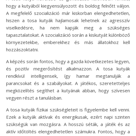
hogy a kutyából kiegyensúlyozott és boldog felnőtt váljon.
A megfelelő szocializáció már kiskorban elengedhetetlen,
hiszen a tosa kutyák hajlamosak lehetnek az agresszív
viselkedésre, ha nem kapják meg a szükséges
tapasztalatokat. A szocializáció során a kiskutyát különböző
környezetekbe, emberekhez és más állatokhoz kell
hozzászoktatni.
A képzés során fontos, hogy a gazda következetes legyen,
és pozitív megerősítést alkalmazzon. A tosa kutyák
rendkívül intelligensek, így hamar megtanulják a
parancsokat és a szabályokat. A játékos, szeretetteljes
megközelítés segíthet a kutyának abban, hogy szívesen
vegyen részt a tanulásban.
A tosa kutyák fizikai szükségleteit is figyelembe kell venni.
Ezek a kutyák aktívak és energikusak, ezért napi szinten
szükségük van mozgásra. A hosszú séták, a játék és az
aktív időtöltés elengedhetetlen számukra. Fontos, hogy a