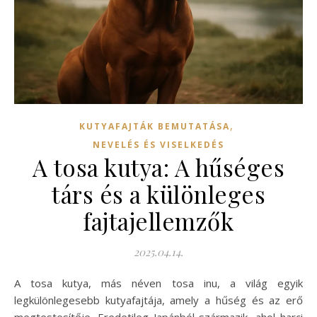
,
KUTYAFAJTÁK BEMUTATÁSA
NEVELÉS ÉS VISELKEDÉS
A tosa kutya: A hűséges
társ és a különleges
fajtajellemzők
2025.04.14.
A tosa kutya, más néven tosa inu, a világ egyik
legkülönlegesebb kutyafajtája, amely a hűség és az erő
megtestesítője. Eredetileg Japánból származik, ahol harci