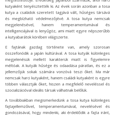
kutyaként tenyésztették ki. Az évek során azonban a tosa
kutya a családok szeretett tagjává vált, hűséges társává
és megbízható védelmezőjévé. A tosa kutya nemcsak
megjelenésével, hanem temperamentumával és
intelligenciájával is lenyűgöz, ami miatt egyre népszerűbb
a kutyabarátok körében világszerte.
E fajtának gazdag története van, amely szorosan
összefonódik a japán kultúrával. A tosa kutyák különleges
megjelenésük mellett karakterük miatt is figyelemre
méltóak. A kutyák hűsége és odaadása páratlan, és ez a
jellemzőjük sokak számára vonzóvá teszi őket. Ma már
nemcsak harci kutyaként, hanem családi kutyaként is egyre
többen választják őket, hiszen a megfelelő neveléssel és
szocializációval ideális társak válhatnak belőlük.
A továbbiakban megismerkedünk a tosa kutya különleges
fajtajellemzőivel, temperamentumával, nevelésével és
gondozásával, hogy mindenki, aki érdeklődik a fajta iránt,