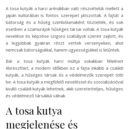
A tosa kutyák a harci arénákban való részvételük mellett a
japán kultúrában is fontos szerepet játszottak. A fajtát a
bátorság és a hűség szimbólumaként tisztelték, és sok
esetben a szamurájok hűséges társai voltak. A tosa kutyák
nevelése és képzése szigorú szabályok szerint zajlott, és
a legjobbak gyakran részt vettek versenyeken, ahol
nemcsak bátorságukkal, hanem ügyességükkel is kitűntek.
Bár a tosa kutyák harci múltja sokakban félelmet
ébreszthet, a modern időkben ez a fajta inkább a családi
kutyák, a hűséges társak és a védelmezők szerepét tölti
be. A tosa kutyák a megfelelő neveléssel és szocializációval
kiváló családi kutyák lehetnek, akik szeretetteljes, hűséges
és védelmező társakká válnak.
A tosa kutya
megjelenése és