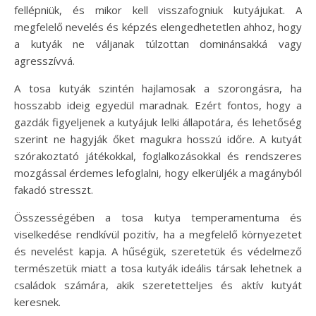
fellépniük, és mikor kell visszafogniuk kutyájukat. A
megfelelő nevelés és képzés elengedhetetlen ahhoz, hogy
a kutyák ne váljanak túlzottan dominánsakká vagy
agresszívvá.
A tosa kutyák szintén hajlamosak a szorongásra, ha
hosszabb ideig egyedül maradnak. Ezért fontos, hogy a
gazdák figyeljenek a kutyájuk lelki állapotára, és lehetőség
szerint ne hagyják őket magukra hosszú időre. A kutyát
szórakoztató játékokkal, foglalkozásokkal és rendszeres
mozgással érdemes lefoglalni, hogy elkerüljék a magányból
fakadó stresszt.
Összességében a tosa kutya temperamentuma és
viselkedése rendkívül pozitív, ha a megfelelő környezetet
és nevelést kapja. A hűségük, szeretetük és védelmező
természetük miatt a tosa kutyák ideális társak lehetnek a
családok számára, akik szeretetteljes és aktív kutyát
keresnek.