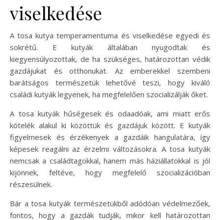
viselkedése
A tosa kutya temperamentuma és viselkedése egyedi és
sokrétű. E kutyák általában nyugodtak és
kiegyensúlyozottak, de ha szükséges, határozottan védik
gazdájukat és otthonukat. Az emberekkel szembeni
barátságos természetük lehetővé teszi, hogy kiváló
családi kutyák legyenek, ha megfelelően szocializálják őket.
A tosa kutyák hűségesek és odaadóak, ami miatt erős
kötelék alakul ki közöttük és gazdájuk között. E kutyák
figyelmesek és érzékenyek a gazdáik hangulatára, így
képesek reagálni az érzelmi változásokra. A tosa kutyák
nemcsak a családtagokkal, hanem más háziállatokkal is jól
kijönnek, feltéve, hogy megfelelő szocializációban
részesülnek.
Bár a tosa kutyák természetükből adódóan védelmezőek,
fontos, hogy a gazdák tudják, mikor kell határozottan