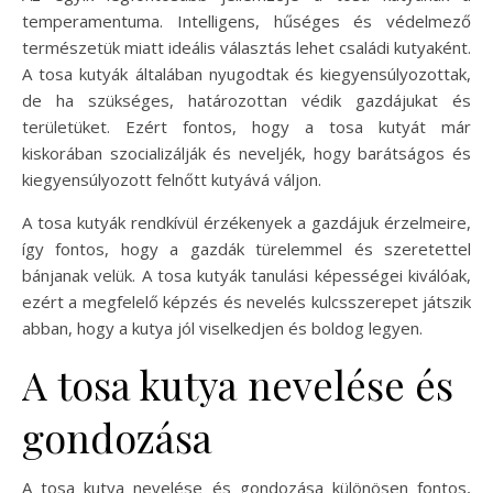
temperamentuma. Intelligens, hűséges és védelmező
természetük miatt ideális választás lehet családi kutyaként.
A tosa kutyák általában nyugodtak és kiegyensúlyozottak,
de ha szükséges, határozottan védik gazdájukat és
területüket. Ezért fontos, hogy a tosa kutyát már
kiskorában szocializálják és neveljék, hogy barátságos és
kiegyensúlyozott felnőtt kutyává váljon.
A tosa kutyák rendkívül érzékenyek a gazdájuk érzelmeire,
így fontos, hogy a gazdák türelemmel és szeretettel
bánjanak velük. A tosa kutyák tanulási képességei kiválóak,
ezért a megfelelő képzés és nevelés kulcsszerepet játszik
abban, hogy a kutya jól viselkedjen és boldog legyen.
A tosa kutya nevelése és
gondozása
A tosa kutya nevelése és gondozása különösen fontos,