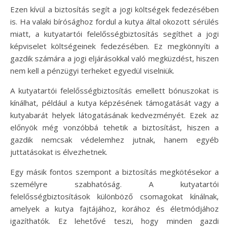
Ezen kívül a biztosítás segít a jogi költségek fedezésében
is. Ha valaki bírósághoz fordul a kutya által okozott sérülés
miatt, a kutyatartói felelősségbiztosítás segíthet a jogi
képviselet költségeinek fedezésében. Ez megkönnyíti a
gazdik számára a jogi eljárásokkal való megküzdést, hiszen
nem kell a pénzügyi terheket egyedül viselniük.
A kutyatartói felelősségbiztosítás emellett bónuszokat is
kínálhat, például a kutya képzésének támogatását vagy a
kutyabarát helyek látogatásának kedvezményét. Ezek az
előnyök még vonzóbbá tehetik a biztosítást, hiszen a
gazdik nemcsak védelemhez jutnak, hanem egyéb
juttatásokat is élvezhetnek.
Egy másik fontos szempont a biztosítás megkötésekor a
személyre szabhatóság. A kutyatartói
felelősségbiztosítások különböző csomagokat kínálnak,
amelyek a kutya fajtájához, korához és életmódjához
igazíthatók. Ez lehetővé teszi, hogy minden gazdi