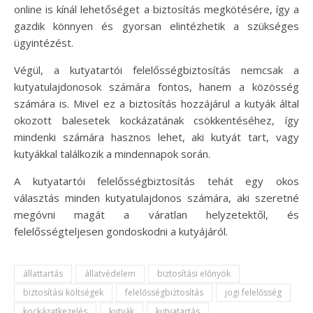
online is kínál lehetőséget a biztosítás megkötésére, így a
gazdik könnyen és gyorsan elintézhetik a szükséges
ügyintézést.
Végül, a kutyatartói felelősségbiztosítás nemcsak a
kutyatulajdonosok számára fontos, hanem a közösség
számára is. Mivel ez a biztosítás hozzájárul a kutyák által
okozott balesetek kockázatának csökkentéséhez, így
mindenki számára hasznos lehet, aki kutyát tart, vagy
kutyákkal találkozik a mindennapok során.
A kutyatartói felelősségbiztosítás tehát egy okos
választás minden kutyatulajdonos számára, aki szeretné
megóvni magát a váratlan helyzetektől, és
felelősségteljesen gondoskodni a kutyájáról.
állattartás
állatvédelem
biztosítási előnyök
biztosítási költségek
felelősségbiztosítás
jogi felelősség
kockázatkezelés
kutyák
kutyatartás