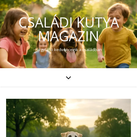
CSALÁDI KUTYA
MAGAZIN
Négylábó kedvenceink a családban