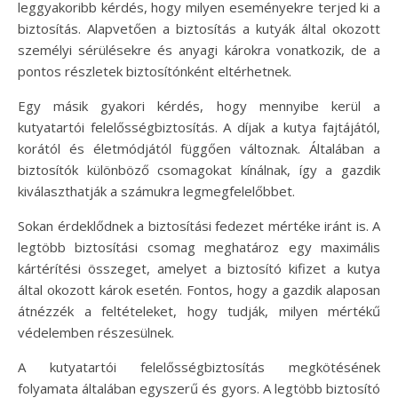
leggyakoribb kérdés, hogy milyen eseményekre terjed ki a
biztosítás. Alapvetően a biztosítás a kutyák által okozott
személyi sérülésekre és anyagi károkra vonatkozik, de a
pontos részletek biztosítónként eltérhetnek.
Egy másik gyakori kérdés, hogy mennyibe kerül a
kutyatartói felelősségbiztosítás. A díjak a kutya fajtájától,
korától és életmódjától függően változnak. Általában a
biztosítók különböző csomagokat kínálnak, így a gazdik
kiválaszthatják a számukra legmegfelelőbbet.
Sokan érdeklődnek a biztosítási fedezet mértéke iránt is. A
legtöbb biztosítási csomag meghatároz egy maximális
kártérítési összeget, amelyet a biztosító kifizet a kutya
által okozott károk esetén. Fontos, hogy a gazdik alaposan
átnézzék a feltételeket, hogy tudják, milyen mértékű
védelemben részesülnek.
A kutyatartói felelősségbiztosítás megkötésének
folyamata általában egyszerű és gyors. A legtöbb biztosító