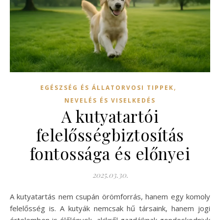
,
EGÉSZSÉG ÉS ÁLLATORVOSI TIPPEK
NEVELÉS ÉS VISELKEDÉS
A kutyatartói
felelősségbiztosítás
fontossága és előnyei
2025.03.30.
A kutyatartás nem csupán örömforrás, hanem egy komoly
felelősség is. A kutyák nemcsak hű társaink, hanem jogi
értelemben is élőlények, akikről gazdáiknak gondoskodniuk