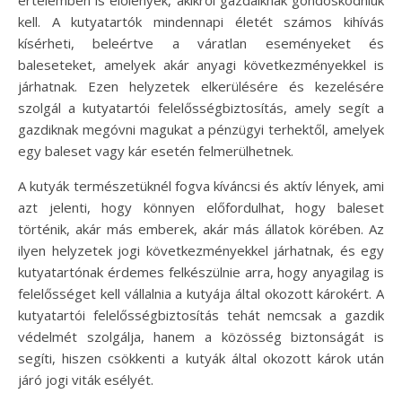
kell. A kutyatartók mindennapi életét számos kihívás
kísérheti, beleértve a váratlan eseményeket és
baleseteket, amelyek akár anyagi következményekkel is
járhatnak. Ezen helyzetek elkerülésére és kezelésére
szolgál a kutyatartói felelősségbiztosítás, amely segít a
gazdiknak megóvni magukat a pénzügyi terhektől, amelyek
egy baleset vagy kár esetén felmerülhetnek.
A kutyák természetüknél fogva kíváncsi és aktív lények, ami
azt jelenti, hogy könnyen előfordulhat, hogy baleset
történik, akár más emberek, akár más állatok körében. Az
ilyen helyzetek jogi következményekkel járhatnak, és egy
kutyatartónak érdemes felkészülnie arra, hogy anyagilag is
felelősséget kell vállalnia a kutyája által okozott károkért. A
kutyatartói felelősségbiztosítás tehát nemcsak a gazdik
védelmét szolgálja, hanem a közösség biztonságát is
segíti, hiszen csökkenti a kutyák által okozott károk után
járó jogi viták esélyét.