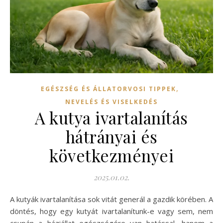
,
EGÉSZSÉG ÉS ÁLLATORVOSI TIPPEK
NEVELÉS ÉS VISELKEDÉS
A kutya ivartalanítás
hátrányai és
következményei
2025.01.02.
A kutyák ivartalanítása sok vitát generál a gazdik körében. A
döntés, hogy egy kutyát ivartalanítunk-e vagy sem, nem
csupán a háziállat egészségére van hatással, hanem a