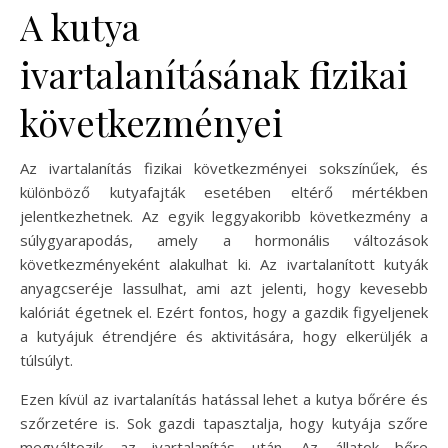
A kutya
ivartalanításának fizikai
következményei
Az ivartalanítás fizikai következményei sokszínűek, és
különböző kutyafajták esetében eltérő mértékben
jelentkezhetnek. Az egyik leggyakoribb következmény a
súlygyarapodás, amely a hormonális változások
következményeként alakulhat ki. Az ivartalanított kutyák
anyagcseréje lassulhat, ami azt jelenti, hogy kevesebb
kalóriát égetnek el. Ezért fontos, hogy a gazdik figyeljenek
a kutyájuk étrendjére és aktivitására, hogy elkerüljék a
túlsúlyt.
Ezen kívül az ivartalanítás hatással lehet a kutya bőrére és
szőrzetére is. Sok gazdi tapasztalja, hogy kutyája szőre
megváltozik az ivartalanítás után. Az állatok bőre