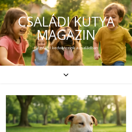
CSALÁDI KUTYA
MAGAZIN
Négylábó kedvenceink a családban