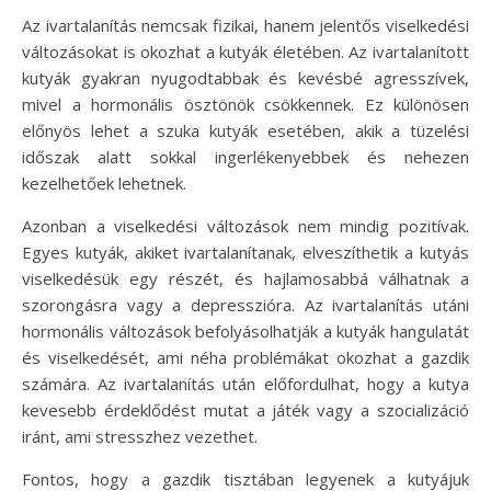
Az ivartalanítás nemcsak fizikai, hanem jelentős viselkedési
változásokat is okozhat a kutyák életében. Az ivartalanított
kutyák gyakran nyugodtabbak és kevésbé agresszívek,
mivel a hormonális ösztönök csökkennek. Ez különösen
előnyös lehet a szuka kutyák esetében, akik a tüzelési
időszak alatt sokkal ingerlékenyebbek és nehezen
kezelhetőek lehetnek.
Azonban a viselkedési változások nem mindig pozitívak.
Egyes kutyák, akiket ivartalanítanak, elveszíthetik a kutyás
viselkedésük egy részét, és hajlamosabbá válhatnak a
szorongásra vagy a depresszióra. Az ivartalanítás utáni
hormonális változások befolyásolhatják a kutyák hangulatát
és viselkedését, ami néha problémákat okozhat a gazdik
számára. Az ivartalanítás után előfordulhat, hogy a kutya
kevesebb érdeklődést mutat a játék vagy a szocializáció
iránt, ami stresszhez vezethet.
Fontos, hogy a gazdik tisztában legyenek a kutyájuk