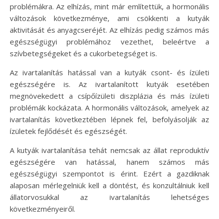
problémákra. Az elhízás, mint már említettük, a hormonális
változások következménye, ami csökkenti a kutyák
aktivitását és anyagcseréjét. Az elhízás pedig számos más
egészségügyi problémához vezethet, beleértve a
szívbetegségeket és a cukorbetegséget is.
Az ivartalanítás hatással van a kutyák csont- és ízületi
egészségére is. Az ivartalanított kutyák esetében
megnövekedett a csípőízületi diszplázia és más ízületi
problémák kockázata. A hormonális változások, amelyek az
ivartalanítás következtében lépnek fel, befolyásolják az
ízületek fejlődését és egészségét.
A kutyák ivartalanítása tehát nemcsak az állat reproduktív
egészségére van hatással, hanem számos más
egészségügyi szempontot is érint. Ezért a gazdiknak
alaposan mérlegelniük kell a döntést, és konzultálniuk kell
állatorvosukkal az ivartalanítás lehetséges
következményeiről.