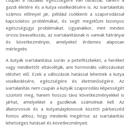
gazdi életére és a kutya viselkedésére is. Az ivartalanítás
számos előnnyel jár, például csökkenti a szaporodással
kapcsolatos problémákat, és segít megelőzni bizonyos
egészségügyi problémákat. Ugyanakkor, mint minden
orvosi beavatkozás, az ivartalanításnak is vannak hátrányai
és következményei, amelyeket érdemes alaposan
mérlegelni.
A kutyák ivartalanítása során a petefészkeket, a heréket
vagy mindkettőt eltávolítják, ami hormonális változásokat
idézhet elő. Ezek a változások hatással lehetnek a kutya
viselkedésére, egészségére és életminőségére. Az
ivartalanítás nem csupán a kutyák szaporodási képességét
szünteti meg, hanem hosszú távú következményekkel is
járhat, amelyekkel a gazdiknak számolniuk kell. Az
állatorvosok és a kutyatulajdonosok közötti párbeszéd
fontos ahhoz, hogy mindenki megértse az ivartalanítás
lehetséges hatásait és következményeit.