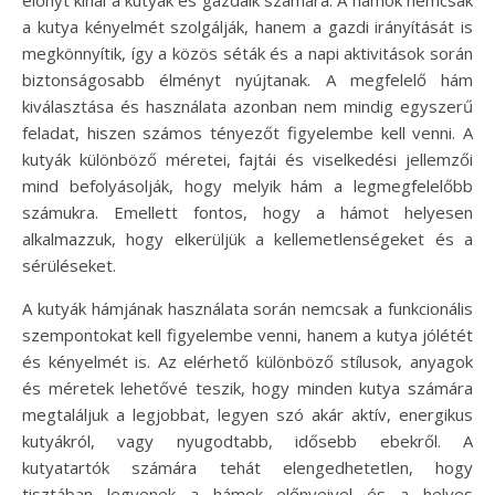
a kutya kényelmét szolgálják, hanem a gazdi irányítását is
megkönnyítik, így a közös séták és a napi aktivitások során
biztonságosabb élményt nyújtanak. A megfelelő hám
kiválasztása és használata azonban nem mindig egyszerű
feladat, hiszen számos tényezőt figyelembe kell venni. A
kutyák különböző méretei, fajtái és viselkedési jellemzői
mind befolyásolják, hogy melyik hám a legmegfelelőbb
számukra. Emellett fontos, hogy a hámot helyesen
alkalmazzuk, hogy elkerüljük a kellemetlenségeket és a
sérüléseket.
A kutyák hámjának használata során nemcsak a funkcionális
szempontokat kell figyelembe venni, hanem a kutya jólétét
és kényelmét is. Az elérhető különböző stílusok, anyagok
és méretek lehetővé teszik, hogy minden kutya számára
megtaláljuk a legjobbat, legyen szó akár aktív, energikus
kutyákról, vagy nyugodtabb, idősebb ebekről. A
kutyatartók számára tehát elengedhetetlen, hogy
tisztában legyenek a hámok előnyeivel és a helyes