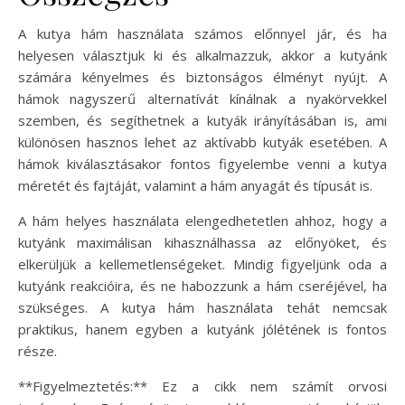
A kutya hám használata számos előnnyel jár, és ha
helyesen választjuk ki és alkalmazzuk, akkor a kutyánk
számára kényelmes és biztonságos élményt nyújt. A
hámok nagyszerű alternatívát kínálnak a nyakörvekkel
szemben, és segíthetnek a kutyák irányításában is, ami
különösen hasznos lehet az aktívabb kutyák esetében. A
hámok kiválasztásakor fontos figyelembe venni a kutya
méretét és fajtáját, valamint a hám anyagát és típusát is.
A hám helyes használata elengedhetetlen ahhoz, hogy a
kutyánk maximálisan kihasználhassa az előnyöket, és
elkerüljük a kellemetlenségeket. Mindig figyeljünk oda a
kutyánk reakcióira, és ne habozzunk a hám cseréjével, ha
szükséges. A kutya hám használata tehát nemcsak
praktikus, hanem egyben a kutyánk jólétének is fontos
része.
**Figyelmeztetés:** Ez a cikk nem számít orvosi