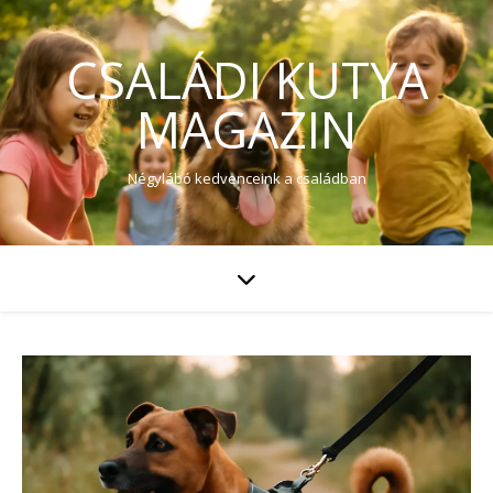
CSALÁDI KUTYA
MAGAZIN
Négylábó kedvenceink a családban