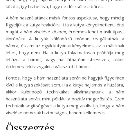
között, így biztosítva, hogy ne dörzsölje a bőrét.
A hám használatának másik fontos aspektusa, hogy mindig
figyeljünk a kutya reakcióira. Ha a kutya kényelmetlenül érzi
magát a hám viselése közben, érdemes lehet másik típust
kipróbálni. A kutyák különböző módon reagálhatnak a
hámra, és ami az egyik kutyának kényelmes, az a másiknak
lehet, hogy nem. Ha a kutya folyamatosan próbálja meg
lehúzni a hámot, vagy ha láthatóan stresszes, akkor
érdemes felülvizsgálni a választott hámot.
Fontos, hogy a hám használata során ne hagyjuk figyelmen
kívül a kutya szokásait sem. Ha a kutya hajlamos a húzásra,
akkor különböző technikákat alkalmazhatunk a hám
használata során, mint például a pozitív megerősítés. Ezen
technikák segítségével a kutya megtanulhatja, hogy a hám
viselése nemcsak biztonságos, hanem kellemes is.
Összegzés