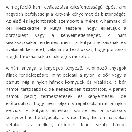
A megfelelő hám kiválasztása kulcsfontosságú lépés, ami
nagyban befolyásolja a kutyánk kényelmét és biztonságát.
Az első és legfontosabb szempont a méret. A hámnak jól
kell illeszkednie a kutya testére, hogy elkerüljük a
dörzsölést vagy a kényelmetlenséget. A hám
kiválasztásakor érdemes mérni a kutya mellkasának és
nyakának kerületét, valamint a testhosszt, hogy pontosan
meghatározhassuk a szükséges méretet.
A hám anyaga is lényeges tényező. Különböző anyagok
állnak rendelkezésre, mint például a nylon, a bőr vagy a
pamut. Míg a nylon hámok könnyűek és vízállóak, a bőr
hámok tartósabbak, de nehezebben tisztíthatók. A pamut
hámok pedig természetesek és kényelmesek, de
előfordulhat, hogy nem olyan strapabírók, mint a nylon
verziók. A kutyánk aktivitási szintje és a szokásos
környezet is befolyásolja a választást, hiszen ha sokat
sétálunk víz mellett, érdemes lehet vízálló hámot
választani.