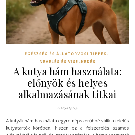
,
EGÉSZSÉG ÉS ÁLLATORVOSI TIPPEK
NEVELÉS ÉS VISELKEDÉS
A kutya hám használata:
előnyök és helyes
alkalmazásának titkai
2025.07.03.
A kutyák hám használata egyre népszerűbbé válik a felelős
kutyatartók körében, hiszen ez a felszerelés számos
előnyt kínál a kutyák és gazdáik számára. A hámok nemcsak