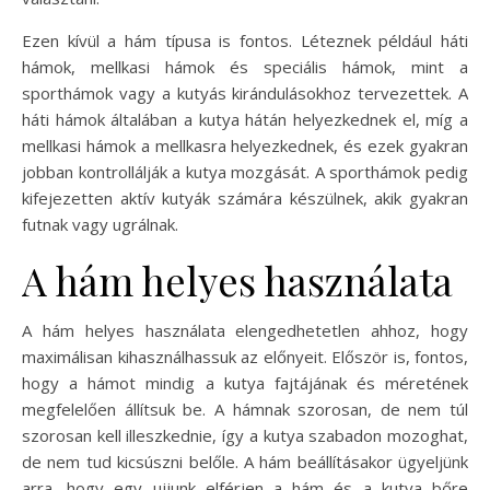
Ezen kívül a hám típusa is fontos. Léteznek például háti
hámok, mellkasi hámok és speciális hámok, mint a
sporthámok vagy a kutyás kirándulásokhoz tervezettek. A
háti hámok általában a kutya hátán helyezkednek el, míg a
mellkasi hámok a mellkasra helyezkednek, és ezek gyakran
jobban kontrollálják a kutya mozgását. A sporthámok pedig
kifejezetten aktív kutyák számára készülnek, akik gyakran
futnak vagy ugrálnak.
A hám helyes használata
A hám helyes használata elengedhetetlen ahhoz, hogy
maximálisan kihasználhassuk az előnyeit. Először is, fontos,
hogy a hámot mindig a kutya fajtájának és méretének
megfelelően állítsuk be. A hámnak szorosan, de nem túl
szorosan kell illeszkednie, így a kutya szabadon mozoghat,
de nem tud kicsúszni belőle. A hám beállításakor ügyeljünk
arra, hogy egy ujjunk elférjen a hám és a kutya bőre