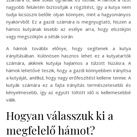
nagyobb felületén biztosítják a rögzítést, így a kutya nem
tudja kicsúszni belőle olyan könnyen, mint a hagyományos
nyakörvből. Ez a gazdi számára is megnyugtató, hiszen a
hámos kutyának kisebb az esélye arra, hogy elszökjön
vagy megszökjön a séták során.
A hámok további előnye, hogy segítenek a kutya
irányításában. Különösen hasznos lehet ez a kutyatartók
számára, akiknek kutyája hajlamos a túlzott húzásra. A
hámok lehetővé teszik, hogy a gazdi könnyebben irányítsa
a kutyáját, anélkül, hogy nagy erőfeszítést kellene tennie. A
kutyák számára ez a fajta irányítás természetesebb és
kényelmesebb, így az együtt töltött idő is kellemesebbé
válik.
Hogyan válasszuk ki a
megfelelő hámot?