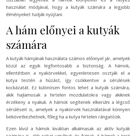
használat módjával, hogy a kutyák számára a legjobb
élményeket tudják nyújtani.
A hám előnyei a kutyák
számára
A kutyák hámjának használata számos előnnyel jár, amelyek
közül az egyik legfontosabb a biztonság. A hámok,
ellentétben a nyakörvekkel, egyenletesen osztják el a
kutya testén a húzást, így csökkentve a sérülések
kockázatát. Ez különösen fontos lehet a kutyák számára,
akik hajlamosak a hirtelen mozdulatokra vagy akiknek
érzékeny a nyakuk. A hámok segítenek elkerülni a légcső
sérüléseit is, amelyek a nyakörvek használatával könnyen
bekövetkezhetnek, főleg ha a kutya hirtelen rángatózik.
Ezen kívül a hámok kiválóan alkalmasak az aktív kutyák
számára is, akik sokat ugrálnak és futnak. A hámok a test