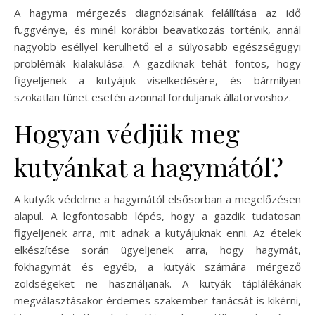
A hagyma mérgezés diagnózisának felállítása az idő
függvénye, és minél korábbi beavatkozás történik, annál
nagyobb eséllyel kerülhető el a súlyosabb egészségügyi
problémák kialakulása. A gazdiknak tehát fontos, hogy
figyeljenek a kutyájuk viselkedésére, és bármilyen
szokatlan tünet esetén azonnal forduljanak állatorvoshoz.
Hogyan védjük meg
kutyánkat a hagymától?
A kutyák védelme a hagymától elsősorban a megelőzésen
alapul. A legfontosabb lépés, hogy a gazdik tudatosan
figyeljenek arra, mit adnak a kutyájuknak enni. Az ételek
elkészítése során ügyeljenek arra, hogy hagymát,
fokhagymát és egyéb, a kutyák számára mérgező
zöldségeket ne használjanak. A kutyák táplálékának
megválasztásakor érdemes szakember tanácsát is kikérni,