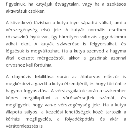
figyelniük, ha kutyájuk étvágytalan, vagy ha a szokásos
aktivitásuk csökken.
A következő fázisban a kutya ínye sápadtá válhat, ami a
vérszegénység első jele. A kutyák normális esetben
rózsaszínű ínyük van, így bármilyen változás aggodalomra
adhat okot. A kutyák szívverése is felgyorsulhat, és
légzésük is megváltozhat. Ha a kutya szenved a hagyma
által okozott mérgezéstől, akkor a gazdinak azonnal
orvoshoz kell fordulnia.
A diagnózis felállítása során az állatorvos először is
megkérdezi a gazdit a kutya étrendjéről, és hogy történt-e
hagyma fogyasztása. A vérvizsgálatok során a szakember
képes megállapítani a vörösvérsejtek számát, és
megfigyelni, hogy van-e vérszegénység jele. Ha a kutya
állapota súlyos, a kezelési lehetőségek közé tartozik a
kórházi megfigyelés, a folyadékpótlás és akár a
vérátömlesztés is.