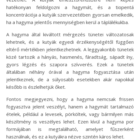
hatékonyan feldolgozni a hagymát, és a tiopentá
koncentrációja a kutyák szervezetében gyorsan emelkedik,
ha a hagyma jelentős mennyiségben kerül a táplálékukba.
A hagyma által kiváltott mérgezés tünetei változatosak
lehetnek, és a kutyák egyedi érzékenységétől függően
eltérő mértékben jelentkezhetnek. A leggyakoribb tünetek
közé tartozik a hányás, hasmenés, fáradtság, sápadt íny,
gyors légzés és szapora szívverés. Ezek a tünetek
általában néhány órával a hagyma fogyasztása után
jelentkeznek, de a súlyosabb esetekben akár napokkal
később is észlelhetjük őket.
Fontos megjegyezni, hogy a hagyma nemcsak frissen
fogyasztva jelent veszélyt, hanem a hagymát tartalmazó
ételek, például a levesek, pörköltek, vagy bármilyen más
készítmény is veszélyes lehet. Ezen kívül a hagyma por
formájában is megtalálható, amelyet fűszerként
használnak, és ez a kutyákra nézve szintén káros lehet.