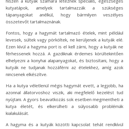
hiszen a kutyák számára léteznek speciális, egészséges
kutyatápok, amelyek tartalmazzák a szükséges
tápanyagokat anélkül, hogy bármilyen veszélyes
összetevőt tartalmaznának.
Fontos, hogy a hagymát tartalmazó ételek, mint például
levesek, sültek vagy pörköltek, ne kerüljenek a kutyák elé.
Ezen kívül a hagyma port is el kell zárni, hogy a kutyák ne
férhessenek hozzá. A gazdiknak érdemes körültekintően
elhelyezni a konyhai alapanyagokat, és biztosítani, hogy a
kutyák ne tudjanak hozzáférni az ételekhez, amíg azok
nincsenek elkészítve.
Ha a kutya véletlenül mégis hagymát evett, a legjobb, ha
azonnal állatorvoshoz viszik, aki megfelelő kezelést tud
nyújtani. A gyors beavatkozás sok esetben megmentheti a
kutya életét, és elkerülheti a súlyosabb problémák
kialakulását.
A hagyma és a kutyák közötti kapcsolat tehát rendkívül