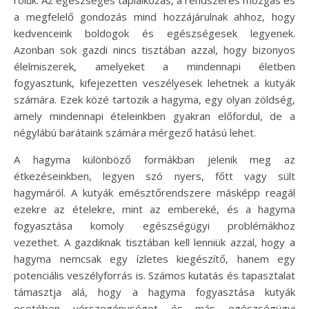
a megfelelő gondozás mind hozzájárulnak ahhoz, hogy
kedvenceink boldogok és egészségesek legyenek.
Azonban sok gazdi nincs tisztában azzal, hogy bizonyos
élelmiszerek, amelyeket a mindennapi életben
fogyasztunk, kifejezetten veszélyesek lehetnek a kutyák
számára. Ezek közé tartozik a hagyma, egy olyan zöldség,
amely mindennapi ételeinkben gyakran előfordul, de a
négylábú barátaink számára mérgező hatású lehet.
A hagyma különböző formákban jelenik meg az
étkezéseinkben, legyen szó nyers, főtt vagy sült
hagymáról. A kutyák emésztőrendszere másképp reagál
ezekre az ételekre, mint az embereké, és a hagyma
fogyasztása komoly egészségügyi problémákhoz
vezethet. A gazdiknak tisztában kell lenniük azzal, hogy a
hagyma nemcsak egy ízletes kiegészítő, hanem egy
potenciális veszélyforrás is. Számos kutatás és tapasztalat
támasztja alá, hogy a hagyma fogyasztása kutyák
esetében vérszegénységet és más egészségügyi