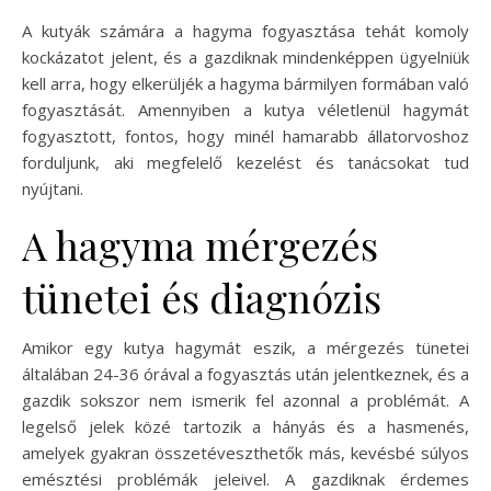
A kutyák számára a hagyma fogyasztása tehát komoly
kockázatot jelent, és a gazdiknak mindenképpen ügyelniük
kell arra, hogy elkerüljék a hagyma bármilyen formában való
fogyasztását. Amennyiben a kutya véletlenül hagymát
fogyasztott, fontos, hogy minél hamarabb állatorvoshoz
forduljunk, aki megfelelő kezelést és tanácsokat tud
nyújtani.
A hagyma mérgezés
tünetei és diagnózis
Amikor egy kutya hagymát eszik, a mérgezés tünetei
általában 24-36 órával a fogyasztás után jelentkeznek, és a
gazdik sokszor nem ismerik fel azonnal a problémát. A
legelső jelek közé tartozik a hányás és a hasmenés,
amelyek gyakran összetéveszthetők más, kevésbé súlyos
emésztési problémák jeleivel. A gazdiknak érdemes