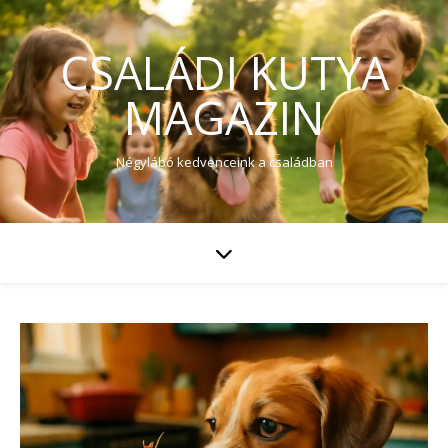
CSALÁDI KUTYA
MAGAZIN
Négylábó kedvenceink a családban