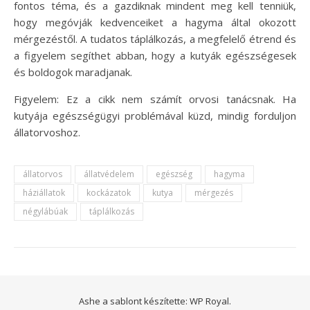
fontos téma, és a gazdiknak mindent meg kell tenniük,
hogy megóvják kedvenceiket a hagyma által okozott
mérgezéstől. A tudatos táplálkozás, a megfelelő étrend és
a figyelem segíthet abban, hogy a kutyák egészségesek
és boldogok maradjanak.
Figyelem: Ez a cikk nem számít orvosi tanácsnak. Ha
kutyája egészségügyi problémával küzd, mindig forduljon
állatorvoshoz.
állatorvos
állatvédelem
egészség
hagyma
háziállatok
kockázatok
kutya
mérgezés
négylábúak
táplálkozás
Ashe a sablont készítette:
WP Royal
.