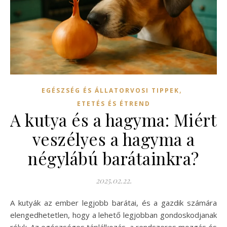
,
EGÉSZSÉG ÉS ÁLLATORVOSI TIPPEK
ETETÉS ÉS ÉTREND
A kutya és a hagyma: Miért
veszélyes a hagyma a
négylábú barátainkra?
2025.02.22.
A kutyák az ember legjobb barátai, és a gazdik számára
elengedhetetlen, hogy a lehető legjobban gondoskodjanak
róluk. Az egészséges táplálkozás, a rendszeres mozgás és