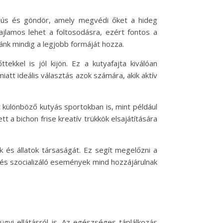
 dús és göndör, amely megvédi őket a hideg
ajlamos lehet a foltosodásra, ezért fontos a
ánk mindig a legjobb formáját hozza.
ekkel is jól kijön. Ez a kutyafajta kiválóan
att ideális választás azok számára, akik aktív
.
t különböző kutyás sportokban is, mint például
tt a bichon frise kreatív trükkök elsajátítására
k és állatok társaságát. Ez segít megelőzni a
k és szocializáló események mind hozzájárulnak
gyi ellátásról is. Az egészséges táplálkozás