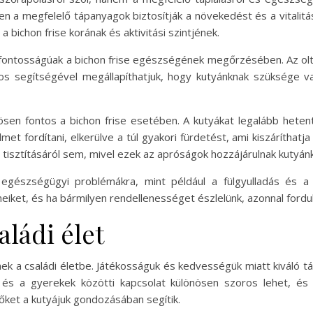
en a megfelelő tápanyagok biztosítják a növekedést és a vitalit
a bichon frise korának és aktivitási szintjének.
sfontosságúak a bichon frise egészségének megőrzésében. Az oltá
vos segítségével megállapíthatjuk, hogy kutyánknak szüksége v
sen fontos a bichon frise esetében. A kutyákat legalább hetent
t fordítani, elkerülve a túl gyakori fürdetést, ami kiszáríthatja
tisztításáról sem, mivel ezek az apróságok hozzájárulnak kutyánk
s egészségügyi problémákra, mint például a fülgyulladás és 
eiket, és ha bármilyen rendellenességet észlelünk, azonnal fordul
aládi élet
kednek a családi életbe. Játékosságuk és kedvességük miatt kiváló 
 és a gyerekek közötti kapcsolat különösen szoros lehet, és 
 őket a kutyájuk gondozásában segítik.