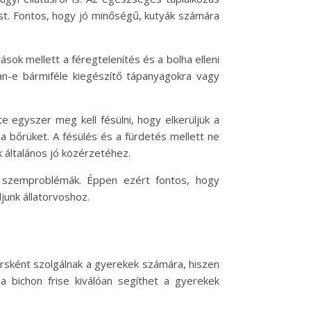
ást. Fontos, hogy jó minőségű, kutyák számára
sok mellett a féregtelenítés és a bolha elleni
an-e bármiféle kiegészítő tápanyagokra vagy
e egyszer meg kell fésülni, hogy elkerüljük a
 a bőrüket. A fésülés és a fürdetés mellett ne
 általános jó közérzetéhez.
a szemproblémák. Éppen ezért fontos, hogy
junk állatorvoshoz.
társként szolgálnak a gyerekek számára, hiszen
a bichon frise kiválóan segíthet a gyerekek