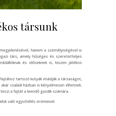
tékos társunk
a megjelenésével, hanem a személyiségével is
 igazi társ, amely hűséges és szeretetteljes
dülállóknak és időseknek is, hiszen játékos
 fajtához tartozó kutyák imádják a társaságot,
, akár családi házban is kényelmesen élhetnek.
teszi a fajtát a leendő gazdik számára.
lük való együttélés örömeivel.