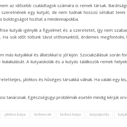
anem az idősebb családtagok számára is remek társak. Barátságo
k szeretnének egy kutyát, de nem tudnak hosszú sétákat tenni va
 és boldogságot hozhat a mindennapokba.
rise kutyák igénylik a figyelmet és a szeretetet, így nem szaba
ik. Ha sok időt töltünk távol otthonunktól, érdemes megfontoln
m más kutyákkal és állatokkal is jól kijön. Szocializálásuk során 
 kialakulását. A kutyaiskolák és a kutyás találkozók remek helyek 
eretetteljes, játékos és hűséges társakká válnak. Ha valaki egy ki
osi tanácsnak. Egészségügyi problémák esetén mindig kérjük orv
játékos kutya
kedvencek
kedves kutya
kutyaápolás
kutya