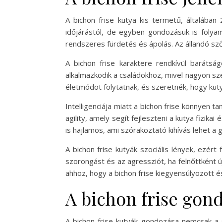
A bichon frise kutya kis termetű, általáb
időjárástól, de egyben gondozásuk is folyam
rendszeres fürdetés és ápolás. Az állandó sz
A bichon frise karaktere rendkívül barátság
alkalmazkodik a családokhoz, mivel nagyon sze
életmódot folytatnak, és szeretnék, hogy ku
Intelligenciája miatt a bichon frise könnyen 
agility, amely segít fejleszteni a kutya fizika
is hajlamos, ami szórakoztató kihívás lehet a 
A bichon frise kutyák szociális lények, ezér
szorongást és az agressziót, ha felnőttként ú
ahhoz, hogy a bichon frise kiegyensúlyozott é
A bichon frise gon
A bichon frise kutyák gondozása nemcsak a s