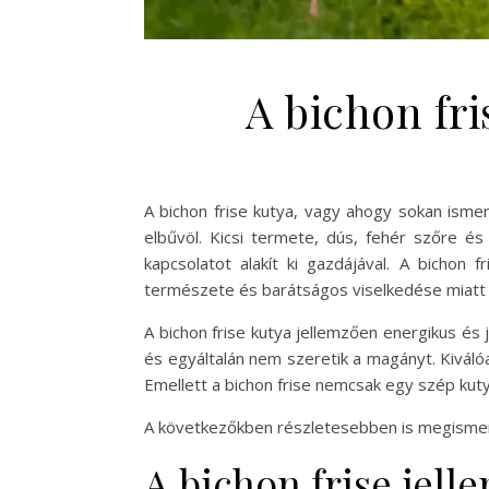
A bichon fri
A bichon frise kutya, vagy ahogy sokan isme
elbűvöl. Kicsi termete, dús, fehér szőre és
kapcsolatot alakít ki gazdájával. A bichon
természete és barátságos viselkedése miatt 
A bichon frise kutya jellemzően energikus és 
és egyáltalán nem szeretik a magányt. Kiválóa
Emellett a bichon frise nemcsak egy szép kuty
A következőkben részletesebben is megismerke
A bichon frise jell