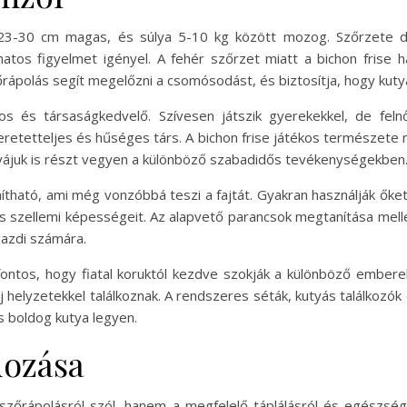
an 23-30 cm magas, és súlya 5-10 kg között mozog. Szőrzete
atos figyelmet igényel. A fehér szőrzet miatt a bichon frise h
őrápolás segít megelőzni a csomósodást, és biztosítja, hogy kuty
os és társaságkedvelő. Szívesen játszik gyerekekkel, de felnőtt
retetteljes és hűséges társ. A bichon frise játékos természete mi
tyájuk is részt vegyen a különböző szabadidős tevékenységekben
tanítható, ami még vonzóbbá teszi a fajtát. Gyakran használják őke
i és szellemi képességeit. Az alapvető parancsok megtanítása melle
gazdi számára.
t fontos, hogy fiatal koruktól kezdve szokják a különböző embere
j helyzetekkel találkoznak. A rendszeres séták, kutyás találkozó
s boldog kutya legyen.
dozása
zőrápolásról szól, hanem a megfelelő táplálásról és egészségü