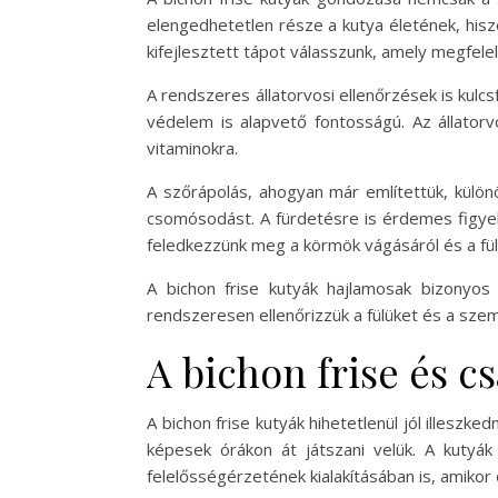
elengedhetetlen része a kutya életének, hisz
kifejlesztett tápot válasszunk, amely megfelel 
A rendszeres állatorvosi ellenőrzések is kulc
védelem is alapvető fontosságú. Az állator
vitaminokra.
A szőrápolás, ahogyan már említettük, különö
csomósodást. A fürdetésre is érdemes figyelme
feledkezzünk meg a körmök vágásáról és a fül 
A bichon frise kutyák hajlamosak bizonyo
rendszeresen ellenőrizzük a fülüket és a szem
A bichon frise és cs
A bichon frise kutyák hihetetlenül jól illesz
képesek órákon át játszani velük. A kutyák
felelősségérzetének kialakításában is, amikor