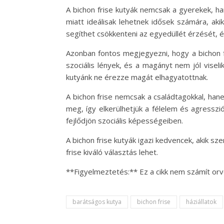
A bichon frise kutyák nemcsak a gyerekek, h
miatt ideálisak lehetnek idősek számára, aki
segíthet csökkenteni az egyedüllét érzését,
Azonban fontos megjegyezni, hogy a bichon f
szociális lények, és a magányt nem jól visel
kutyánk ne érezze magát elhagyatottnak.
A bichon frise nemcsak a családtagokkal, hane
meg, így elkerülhetjük a félelem és agresszió
fejlődjön szociális képességeiben.
A bichon frise kutyák igazi kedvencek, akik sz
frise kiváló választás lehet.
**Figyelmeztetés:** Ez a cikk nem számít orv
barátságos kutya
bichon frise
háziállatok