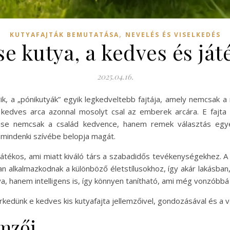
,
KUTYAFAJTÁK BEMUTATÁSA
NEVELÉS ÉS VISELKEDÉS
se kutya, a kedves és já
2025.04.16.
rik, a „pónikutyák” egyik legkedveltebb fajtája, amely nemcsak 
 kedves arca azonnal mosolyt csal az emberek arcára. E fajta
 frise nemcsak a család kedvence, hanem remek választás egye
mindenki szívébe belopja magát.
játékos, ami miatt kiváló társ a szabadidős tevékenységekhez. A
n alkalmazkodnak a különböző életstílusokhoz, így akár lakásban
a, hanem intelligens is, így könnyen tanítható, ami még vonzóbbá 
dünk e kedves kis kutyafajta jellemzőivel, gondozásával és a ve
emzői