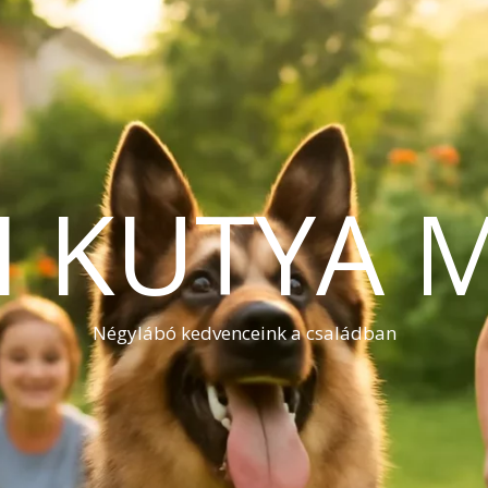
I KUTYA 
Négylábó kedvenceink a családban