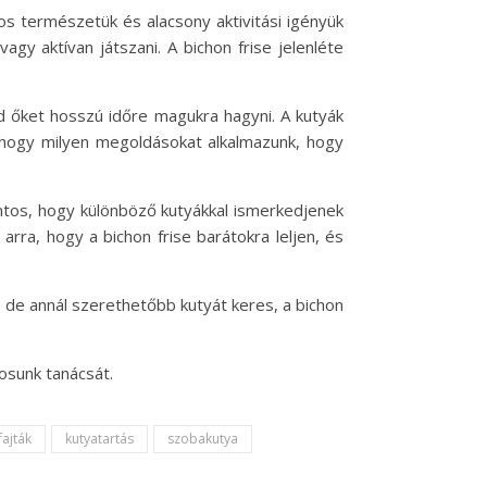
s természetük és alacsony aktivitási igényük
gy aktívan játszani. A bichon frise jelenléte
d őket hosszú időre magukra hagyni. A kutyák
i, hogy milyen megoldásokat alkalmazunk, hogy
fontos, hogy különböző kutyákkal ismerkedjenek
arra, hogy a bichon frise barátokra leljen, és
s, de annál szerethetőbb kutyát keres, a bichon
osunk tanácsát.
fajták
kutyatartás
szobakutya